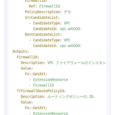
FirewallId:
Ref:
FirewallId
PolicyDescription:
デモ
SrcCandidateList:
-
CandidateType:
VPC
CandidateId:
vpc-wXXXXX
DestCandidateList:
-
CandidateType:
VPC
CandidateId:
vpc-wXXXXX
Outputs:
FirewallId:
Description:
VPC
ファイアウォールのインスタンス
I
Value:
Fn::GetAtt:
-
ExtensionResource
-
FirewallId
TrFirewallRoutePolicyId:
Description:
ルーティングポリシーの
ID。
Value:
Fn::GetAtt:
-
ExtensionResource