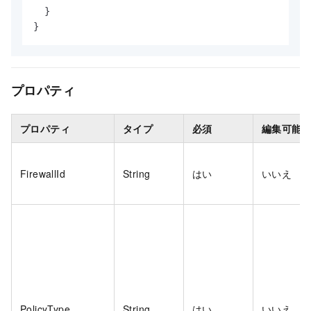
}
}
プロパティ
プロパティ
タイプ
必須
編集可能
FirewallId
String
はい
いいえ
PolicyType
String
はい
いいえ