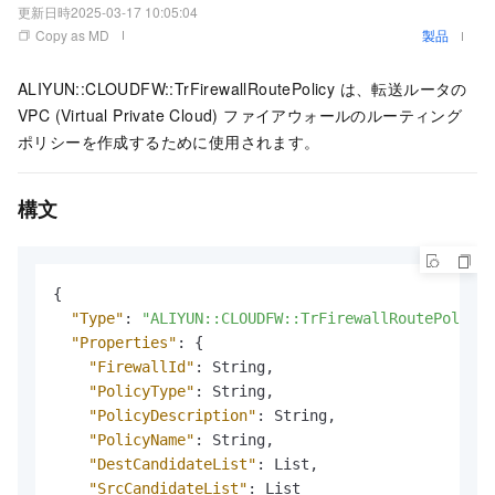
更新日時
2025-03-17 10:05:04
Copy as MD
製品
ALIYUN::CLOUDFW::TrFirewallRoutePolicy は、転送ルータの
VPC (Virtual Private Cloud) ファイアウォールのルーティング
ポリシーを作成するために使用されます。
構文
{
"Type"
:
"ALIYUN::CLOUDFW::TrFirewallRoutePolicy"
"Properties"
:
{
"FirewallId"
:
 String
,
"PolicyType"
:
 String
,
"PolicyDescription"
:
 String
,
"PolicyName"
:
 String
,
"DestCandidateList"
:
 List
,
"SrcCandidateList"
:
 List
