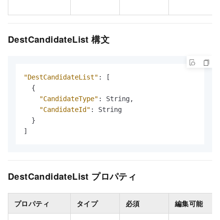
DestCandidateList 構文
"DestCandidateList"
:
[
{
"CandidateType"
:
 String
,
"CandidateId"
:
 String

}
]
DestCandidateList プロパティ
プロパティ
タイプ
必須
編集可能