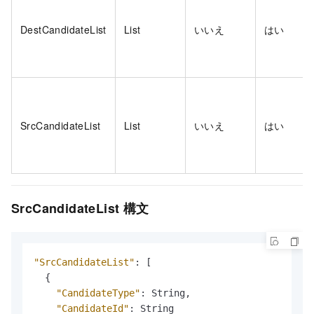
DestCandidateList
List
いいえ
はい
SrcCandidateList
List
いいえ
はい
SrcCandidateList 構文
"SrcCandidateList"
:
[
{
"CandidateType"
:
 String
,
"CandidateId"
:
 String
