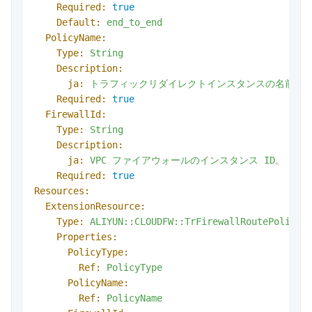
Required:
true
Default:
end_to_end
PolicyName:
Type:
String
Description:
ja:
トラフィックリダイレクトインスタンスの名前。
Required:
true
FirewallId:
Type:
String
Description:
ja:
VPC
ファイアウォールのインスタンス
ID。
Required:
true
Resources:
ExtensionResource:
Type:
ALIYUN::CLOUDFW::TrFirewallRoutePolicy
Properties:
PolicyType:
Ref:
PolicyType
PolicyName:
Ref:
PolicyName