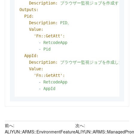
Description:
ブラウザー監視ジョブを作成するアプ
Outputs:
Pid:
Description:
PID。
Value:
'Fn::GetAtt':
-
RetcodeApp
-
Pid
AppId:
Description:
ブラウザー監視ジョブを作成したアプ
Value:
'Fn::GetAtt':
-
RetcodeApp
-
AppId
前へ:
次へ:
ALIYUN::ARMS::EnvironmentFeature
ALIYUN::ARMS::ManagedProm