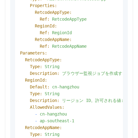
Properties:
RetcodeAppType:
Ref:
RetcodeAppType
RegionId:
Ref:
RegionId
RetcodeAppName:
Ref:
RetcodeAppName
Parameters:
RetcodeAppType:
Type:
String
Description:
ブラウザー監視ジョブを作成するアプ
RegionId:
Default:
cn-hangzhou
Type:
String
Description:
リージョン
ID。許可される値:
cn-h
AllowedValues:
-
cn-hangzhou
-
ap-southeast-1
RetcodeAppName:
Type:
String