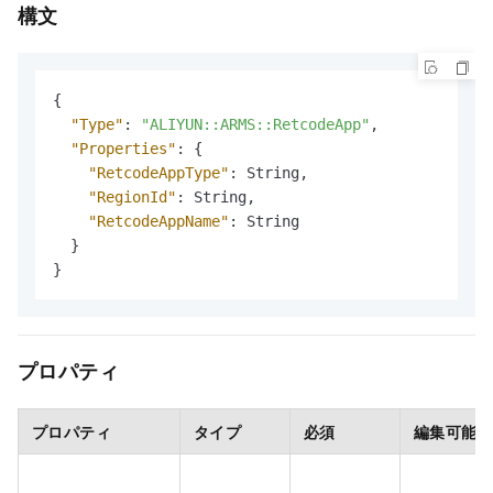
構文
{
"Type"
:
"ALIYUN::ARMS::RetcodeApp"
,
"Properties"
:
{
"RetcodeAppType"
:
 String
,
"RegionId"
:
 String
,
"RetcodeAppName"
:
 String

}
}
プロパティ
プロパティ
タイプ
必須
編集可能