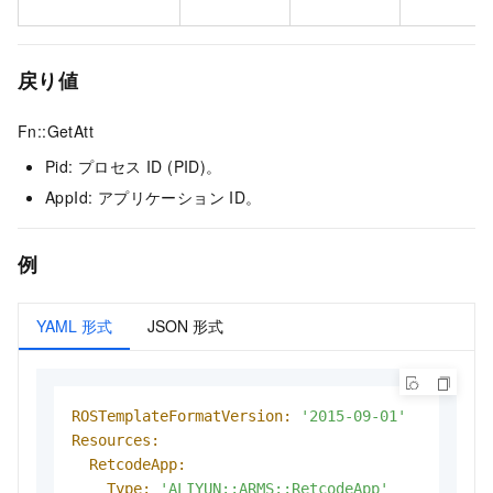
戻り値
Fn::GetAtt
Pid: プロセス ID (PID)。
AppId: アプリケーション ID。
例
YAML 形式
JSON 形式
ROSTemplateFormatVersion:
'2015-09-01'
Resources:
RetcodeApp:
Type:
'ALIYUN::ARMS::RetcodeApp'