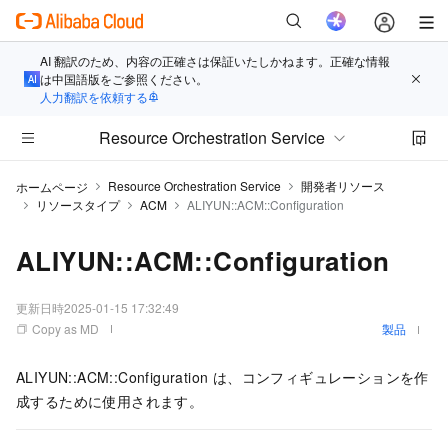
AI 翻訳のため、内容の正確さは保証いたしかねます。正確な情報
は中国語版をご参照ください。
人力翻訳を依頼する
Resource Orchestration Service
Resource Orchestration Service
開発者リソース
ホームページ
リソースタイプ
ACM
ALIYUN::ACM::Configuration
ALIYUN::ACM::Configuration
更新日時
2025-01-15 17:32:49
Copy as MD
製品
ALIYUN::ACM::Configuration は、コンフィギュレーションを作
成するために使用されます。