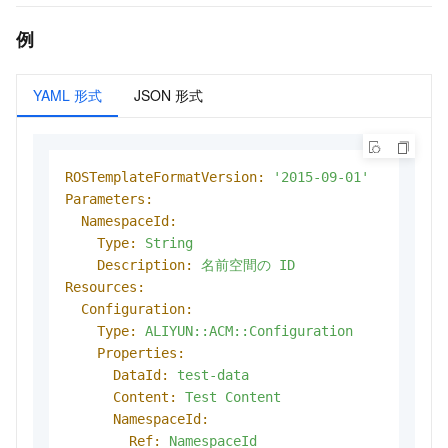
例
YAML 形式
JSON 形式
ROSTemplateFormatVersion:
'2015-09-01'
Parameters:
NamespaceId:
Type:
String
Description:
名前空間の
ID
Resources:
Configuration:
Type:
ALIYUN::ACM::Configuration
Properties:
DataId:
test-data
Content:
Test
Content
NamespaceId:
Ref:
NamespaceId