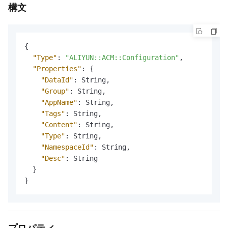
構文
{
"Type"
:
"ALIYUN::ACM::Configuration"
,
"Properties"
:
{
"DataId"
:
 String
,
"Group"
:
 String
,
"AppName"
:
 String
,
"Tags"
:
 String
,
"Content"
:
 String
,
"Type"
:
 String
,
"NamespaceId"
:
 String
,
"Desc"
:
 String

}
}
プロパティ