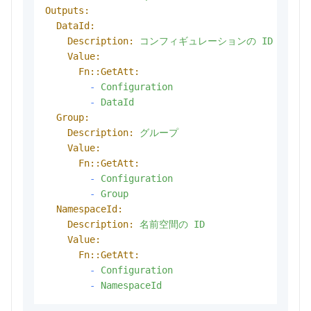
Outputs:
DataId:
Description:
コンフィギュレーションの
ID
Value:
Fn::GetAtt:
-
Configuration
-
DataId
Group:
Description:
グループ
Value:
Fn::GetAtt:
-
Configuration
-
Group
NamespaceId:
Description:
名前空間の
ID
Value:
Fn::GetAtt:
-
Configuration
-
NamespaceId