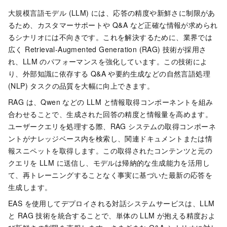
大規模言語モデル (LLM) には、応答の精度や新鮮さに制限があ
るため、カスタマーサポートや Q&A など正確な情報が求められ
るシナリオには不向きです。これを解決するために、業界では
広く Retrieval-Augmented Generation (RAG) 技術が採用さ
れ、LLM のパフォーマンスを強化しています。この技術によ
り、外部知識に依存する Q&A や要約生成などの自然言語処理
(NLP) タスクの品質を大幅に向上できます。
RAG は、Qwen などの LLM と情報取得コンポーネントを組み
合わせることで、生成された回答の精度と情報量を高めます。
ユーザークエリを処理する際、RAG システムの取得コンポーネ
ントがナレッジベース内を検索し、関連ドキュメントまたは情
報スニペットを取得します。この取得されたコンテンツと元の
クエリを LLM に送信し、モデルは帰納的な生成能力を活用し
て、再トレーニングすることなく事実に基づいた最新の応答を
生成します。
EAS を使用してデプロイされる対話システムサービスは、LLM
と RAG 技術を統合することで、単体の LLM が抱える精度およ