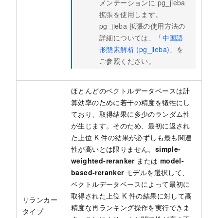
メンテーションに pg_jieba
拡張を使用します。
pg_jieba 拡張の使用方法の
詳細については、「
中国語
形態素解析 (pg_jieba)
」を
ご参照ください。
ほとんどのベクトルデータベースは計
算効率のために若干の精度を犠牲にし
ており、取得結果に多少のランダム性
が生じます。そのため、最初に返され
た上位 K 件の結果が必ずしも最も関連
性が高いとは限りません。
simple-
weighted-reranker
または
model-
based-reranker
モデルを選択して、
ベクトルデータベースによって最初に
取得された上位 K 件の結果に対して高
リランカー
精度な再ランキング操作を実行できま
タイプ