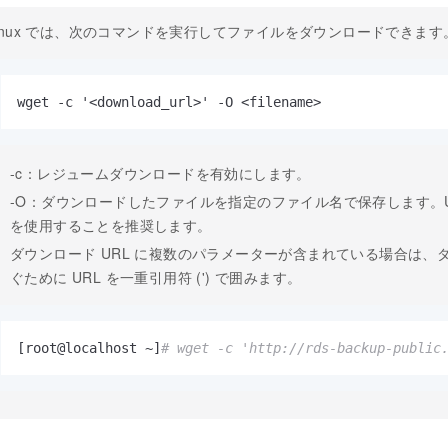
inux では、次のコマンドを実行してファイルをダウンロードできます
wget -c '<download_url>' -O <filename>
-c：レジュームダウンロードを有効にします。
-O：ダウンロードしたファイルを指定のファイル名で保存します。U
を使用することを推奨します。
ダウンロード URL に複数のパラメーターが含まれている場合は、
ぐために URL を一重引用符 (') で囲みます。
[root@localhost ~]
# wget -c 'http://rds-backup-public