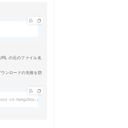
。
RL の元のファイル名
ダウンロードの失敗を防
.oss-cn-hangzhou.aliyuncs.com/cust-1234/hins-5678_data_2