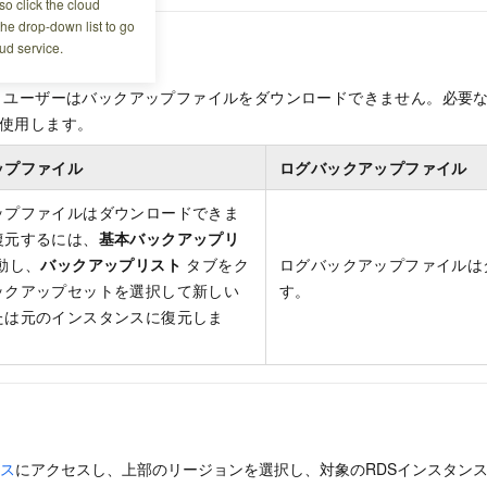
o click the cloud
the drop-down list to go
ud service.
AM ユーザーはバックアップファイルをダウンロードできません。必要
を使用します。
ップファイル
ログバックアップファイル
ップファイルはダウンロードできま
復元するには、
基本バックアップリ
動し、
バックアップリスト
タブをク
ログバックアップファイルは
ックアップセットを選択して新しい
す。
たは元のインスタンスに復元しま
ンス
にアクセスし、上部のリージョンを選択し、対象のRDSインスタンス