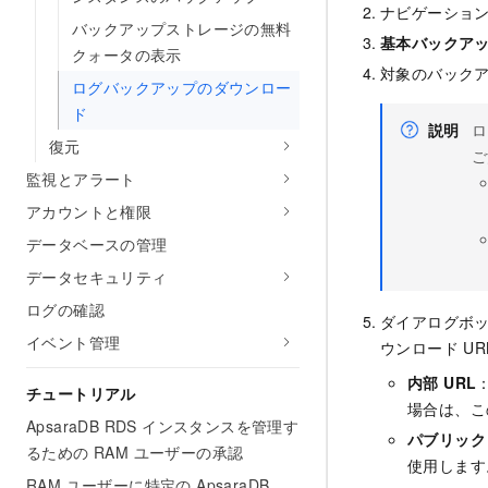
ナビゲーショ
バックアップストレージの無料
基本バックア
クォータの表示
対象のバック
ログバックアップのダウンロー
ド
説明
ロ
復元
ご
監視とアラート
アカウントと権限
データベースの管理
データセキュリティ
ログの確認
ダイアログボ
イベント管理
ウンロード U
内部 URL
チュートリアル
場合は、こ
ApsaraDB RDS インスタンスを管理す
パブリック 
るための RAM ユーザーの承認
使用します
RAM ユーザーに特定の ApsaraDB