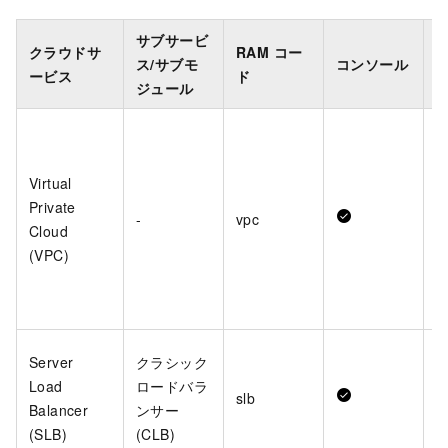
サブサービ
クラウドサ
RAM コー
ス/サブモ
コンソール
A
ービス
ド
ジュール
Virtual
Private
-
vpc
Cloud
(VPC)
Server
クラシック
Load
ロードバラ
slb
Balancer
ンサー
(SLB)
(CLB)