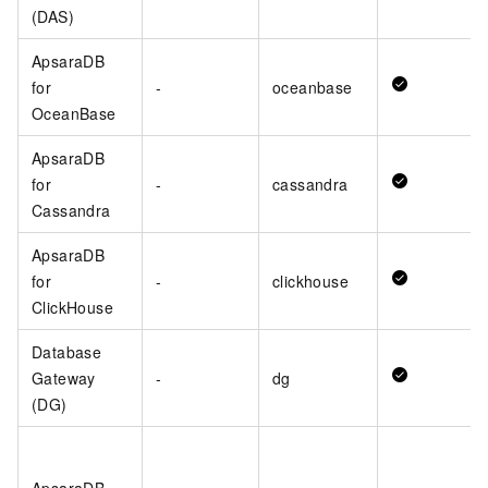
(DAS)
ApsaraDB
for
-
oceanbase
OceanBase
ApsaraDB
for
-
cassandra
Cassandra
ApsaraDB
for
-
clickhouse
ClickHouse
Database
Gateway
-
dg
(DG)