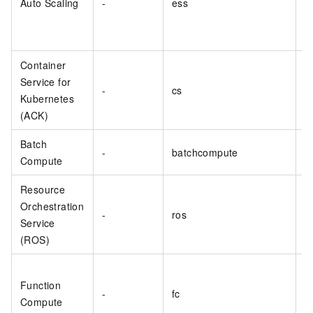
Auto Scaling
-
ess
Container
Service for
-
cs
Kubernetes
(ACK)
Batch
-
batchcompute
Compute
Resource
Orchestration
-
ros
Service
(ROS)
Function
-
fc
Compute