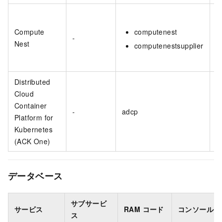
Compute
computenest
-
Nest
computenestsupplier
Distributed
Cloud
Container
-
adcp
Platform for
Kubernetes
(ACK One)
データベース
サブサービ
サービス
RAM コード
コンソール
ス