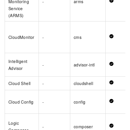
Monitoring
-
arms
Service
(ARMS)
CloudMonitor
-
cms
Intelligent
-
advisor-intl
Advisor
Cloud Shell
-
cloudshell
Cloud Config
-
config
Logic
-
composer
Composer