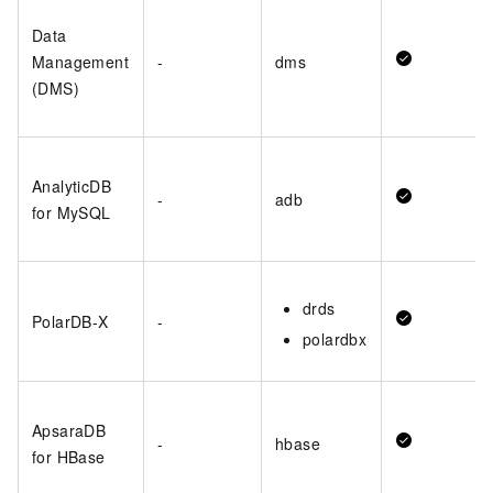
Data
Management
-
dms
(DMS)
AnalyticDB
-
adb
for MySQL
drds
PolarDB-X
-
polardbx
ApsaraDB
-
hbase
for HBase