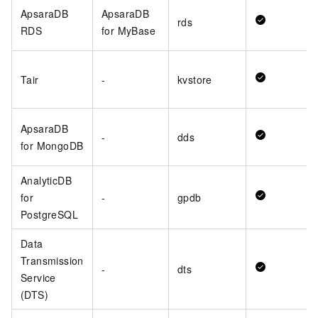
ApsaraDB
ApsaraDB
rds
RDS
for MyBase
Tair
-
kvstore
ApsaraDB
-
dds
for MongoDB
AnalyticDB
for
-
gpdb
PostgreSQL
Data
Transmission
-
dts
Service
(DTS)