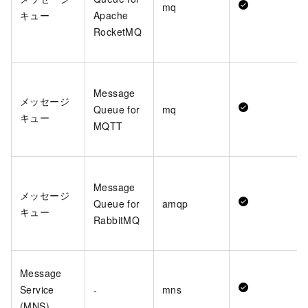
mq
キュー
Apache
RocketMQ
Message
メッセージ
Queue for
mq
キュー
MQTT
Message
メッセージ
Queue for
amqp
キュー
RabbitMQ
Message
Service
-
mns
(MNS)