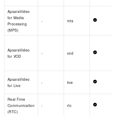
ApsaraVideo
for Media
-
mts
Processing
(MPS)
ApsaraVideo
-
vod
for VOD
ApsaraVideo
-
live
for Live
Real-Time
Communication
-
rtc
(RTC)