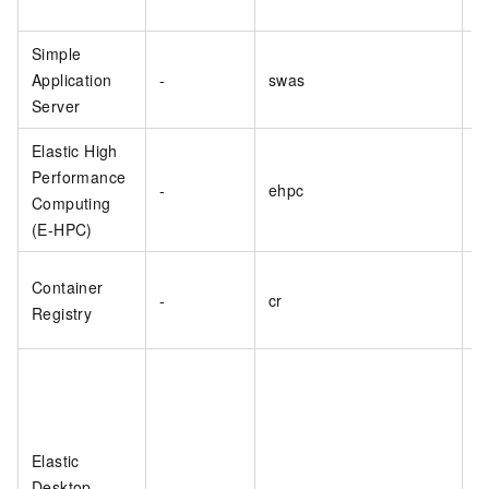
Simple
Application
-
swas
Server
Elastic High
Performance
-
ehpc
Computing
(E-HPC)
Container
-
cr
Registry
Elastic
Desktop