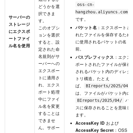
oss-cn-
どうかを選
hangzhou.aliyuncs.com
択できま
サーバーの
です。
す。
ストレージ
バケット名
：エクスポートさ
このオプシ
にエクスポ
れたファイルを保存するため
ョンを選択
ートファイ
に使用されるバケットの名
すると、設
ル名を使用
前。
定された命
名規則がサ
パスプレフィックス
：エクス
ーバーへの
ポートされたファイルが保存
エクスポー
されるバケット内のディレク
トに適用さ
トリ構造。たとえ
れ、エクス
ば、
BIreports/2025/04/
ポート処理
は、ファイルがバケット内の
中にファイ
パ
BIreports/2025/04/
ル名を変更
スに保存されることを意味し
することは
ます。
できませ
AccessKey ID
および
ん。サポー
AccessKey Secret
：OSS サ