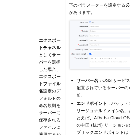
下のパラメーターを設定する必要
があります。
エクスポー
トチャネル
として
サー
バー
を選択
した場合、
エクスポー
サーバー名
：OSS サービスが
トファイル
配置されているサーバーの名
名
設定のデ
前。
フォルトの
エンドポイント
：バケットの
命名規則を
リージョナルドメイン名。た
サーバーに
とえば、Alibaba Cloud OSS
保存される
の中国 (杭州) リージョンのパ
ファイルに
ブリックエンドポイントは
適用するか