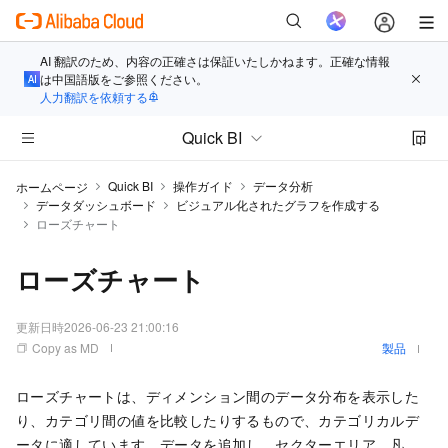
AI 翻訳のため、内容の正確さは保証いたしかねます。正確な情報
は中国語版をご参照ください。
人力翻訳を依頼する
Quick BI
Quick BI
操作ガイド
データ分析
ホームページ
データダッシュボード
ビジュアル化されたグラフを作成する
ローズチャート
ローズチャート
更新日時
2026-06-23 21:00:16
Copy as MD
製品
ローズチャートは、ディメンション間のデータ分布を表示した
り、カテゴリ間の値を比較したりするもので、カテゴリカルデ
ータに適しています。データを追加し、セクターエリア、凡