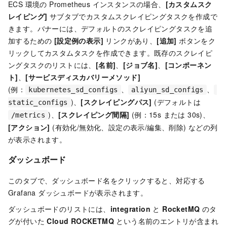
ECS 環境の Prometheus インスタンスの場合、
[カスタムスク
レイピング]
サブタブでカスタムスクレイピングタスクを作成で
きます。バナーには、デフォルトのスクレイピングタスクを追
加するための
[設定例の表示]
リンクがあり、
[追加]
ボタンをク
リックしてカスタムタスクを作成できます。既存のスクレイピ
ングタスクのリストには、
[名前]
、
[ジョブ名]
、
[コンポーネン
ト]
、
[サービスディスカバリーメソッド]
(例：
、
、
kubernetes_sd_configs
aliyun_sd_configs
)、
[スクレイピングパス]
(デフォルトは
static_configs
)、
[スクレイピング間隔]
(例：15s または 30s)、
/metrics
[アクション]
(有効化/無効化、設定の表示/編集、削除) などの列
が表示されます。
ダッシュボード
このタブで、ダッシュボード名をクリックすると、対応する
Grafana ダッシュボードが表示されます。
ダッシュボードのリストには、
integration
と
RocketMQ
のタ
グが付いた
Cloud ROCKETMQ
という名前のエントリが含まれ