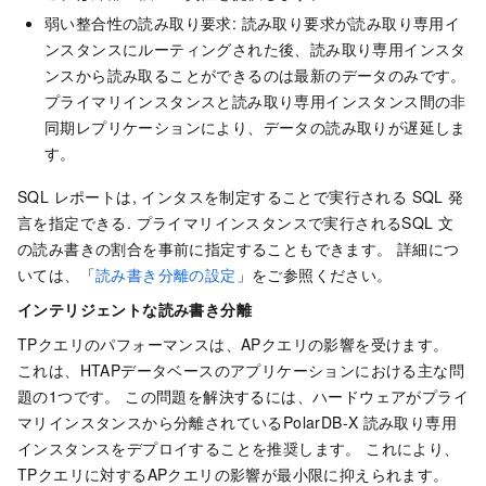
弱い整合性の読み取り要求: 読み取り要求が読み取り専用イ
ンスタンスにルーティングされた後、読み取り専用インスタ
ンスから読み取ることができるのは最新のデータのみです。
プライマリインスタンスと読み取り専用インスタンス間の非
同期レプリケーションにより、データの読み取りが遅延しま
す。
SQL レポートは, インタスを制定することで実行される SQL 発
言を指定できる. プライマリインスタンスで実行されるSQL
文
の読み書きの割合を事前に指定することもできます。 詳細につ
いては、「
読み書き分離の設定
」をご参照ください。
インテリジェントな読み書き分離
TPクエリのパフォーマンスは、APクエリの影響を受けます。
これは、HTAPデータベースのアプリケーションにおける主な問
題の1つです。 この問題を解決するには、ハードウェアがプライ
マリインスタンスから分離されている
PolarDB-X
読み取り専用
インスタンスをデプロイすることを推奨します。 これにより、
TPクエリに対するAPクエリの影響が最小限に抑えられます。