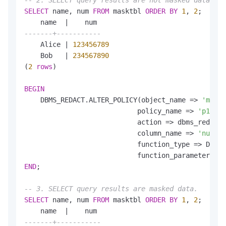
-- 2. SELECT query results are not masked data.
SELECT
 name, num 
FROM
 masktbl 
ORDER
BY
1
, 
2
;

    name  
|
-------+-----------
    Alice 
|
123456789
    Bob   
|
234567890
(
2
rows
)

BEGIN
    DBMS_REDACT.ALTER_POLICY(object_name 
=
>
'maskt
                            policy_name 
=
>
'p1'
,

                            action 
=
>
 dbms_redact.
                            column_name 
=
>
'num'
,

                            function_type 
=
>
 DBMS_
                            function_parameters 
=
>
END
;

-- 3. SELECT query results are masked data.
SELECT
 name, num 
FROM
 masktbl 
ORDER
BY
1
, 
2
;

    name  
|
-------+-----------