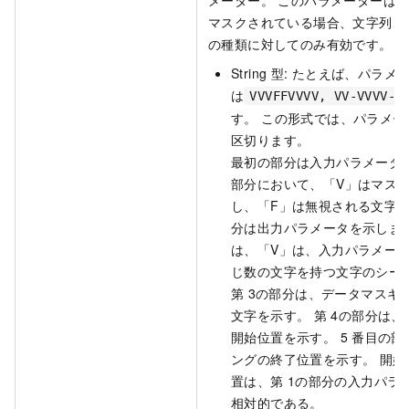
メーター。 このパラメーターは、P
マスクされている場合、文字列、
の種類に対してのみ有効です。
String
型: たとえば、パラメ
は
VVVFFVVVV, VV-VVVV-V
す。 この形式では、パラメーター
区切ります。
最初の部分は入力パラメータ
部分において、「V」はマス
し、「F」は無視される文字を
分は出力パラメータを示します
は、「V」は、入力パラメー
じ数の文字を持つ文字のシー
第
3の部分は、データマスキ
文字を示す。 第
4の部分は、
開始位置を示す。 5
番目の部
ングの終了位置を示す。 開
置は、第
1の部分の入力パラ
相対的である。