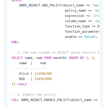
BEGIN
    DBMS_REDACT.ADD_POLICY(object_name 
=
>
'masktbl
                            policy_name 
=
>
'p1'
,

                            expression 
=
>
'1=1'
,

                            column_name 
=
>
'num'
,

                            function_type 
=
>
 DBMS_
                            function_parameters 
=
>
                            enable 
=
>
false
END
;

-- 2. The num column in SELECT query results is no
SELECT
 name, num 
FROM
 masktbl 
ORDER
BY
1
, 
2
;

    name  
|
-------+-----------
    Alice 
|
123456789
    Bob   
|
234567890
(
2
rows
)

-- 3. Enable the policy.
CALL
 DBMS_REDACT.ENABLE_POLICY(object_name 
=
>
'mas