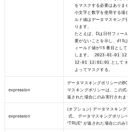
をマスクする必要はありませ
小文字と数字を使用する場合
ルド値はデータマスキング後
ります。
たとえば、Dは日付フィール
要がないことを示し、d15は
ィールド値が15
番目として表
します。
2023-01-01 12:0
として
12-01 12:01:01
m1
よってマスクする。
データマスキングポリシーのBOOL
expression
マスキングポリシーは、この式に対し
返された場合にのみ実行されます
(オプション) データマスキングポ
expression
式。 データマスキングポリシー
"TRUE" が返された場合にのみ