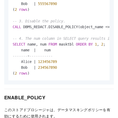
    Bob   
|
555567890
(
2
rows
)

-- 3. Disable the policy.
CALL
 DBMS_REDACT.DISABLE_POLICY(object_name 
=
>
'ma
-- 4. The num column in SELECT query results is no
SELECT
 name, num 
FROM
 masktbl 
ORDER
BY
1
, 
2
;

    name  
|
-------+-----------
    Alice 
|
123456789
    Bob   
|
234567890
(
2
rows
)
ENABLE_POLICY
このストアドプロシージャは、データマスキングポリシーを有
効にするために使用されます。