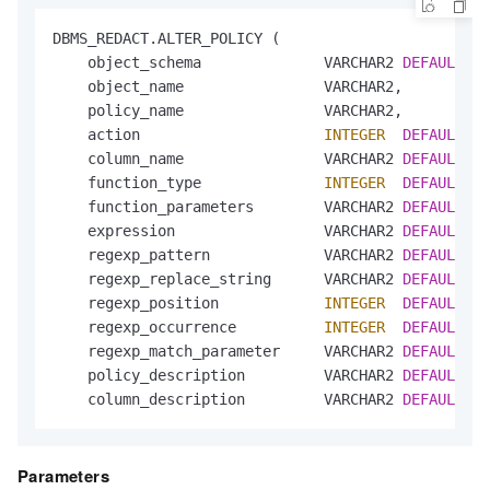
DBMS_REDACT.ALTER_POLICY (

    object_schema              VARCHAR2 
DEFAULT
NU
    object_name                VARCHAR2,

    policy_name                VARCHAR2,

    action                     
INTEGER
DEFAULT
1
,

    column_name                VARCHAR2 
DEFAULT
NU
    function_type              
INTEGER
DEFAULT
1
,

    function_parameters        VARCHAR2 
DEFAULT
NU
    expression                 VARCHAR2 
DEFAULT
NU
    regexp_pattern             VARCHAR2 
DEFAULT
NU
    regexp_replace_string      VARCHAR2 
DEFAULT
NU
    regexp_position            
INTEGER
DEFAULT
1
,

    regexp_occurrence          
INTEGER
DEFAULT
0
,

    regexp_match_parameter     VARCHAR2 
DEFAULT
NU
    policy_description         VARCHAR2 
DEFAULT
NU
    column_description         VARCHAR2 
DEFAULT
NU
Parameters