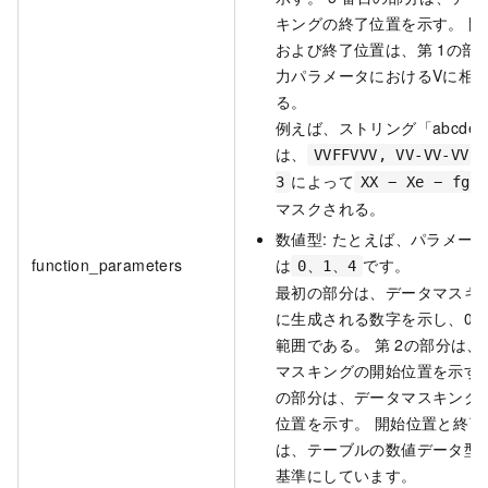
キングの終了位置を示す。 開
および終了位置は、第
1の部
力パラメータにおけるVに相
る。
例えば、ストリング「abcdef
は、
VVFFVVV, VV-VV-VV, 
によって
3
XX − Xe − fg
マスクされる。
数値型: たとえば、パラメー
function_parameters
は
です。
0、1、4
最初の部分は、データマスキ
に生成される数字を示し、0か
範囲である。 第
2の部分は、
マスキングの開始位置を示す。
の部分は、データマスキング
位置を示す。 開始位置と終了
は、テーブルの数値データ型
基準にしています。