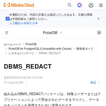
AI 翻訳のため、内容の正確さは保証いたしかねます。正確な情報
は中国語版をご参照ください。
人力翻訳を依頼する
PolarDB
PolarDB
ホームページ
PolarDB for PostgreSQL(Compatible with Oracle)
開発者ガイド
システムパッケージ
DBMS_REDACT
DBMS_REDACT
更新日時
2024-06-28 10:21:32
Copy as MD
製品
組み込みDBMS_REDACTパッケージは、特権ユーザーまたはア
プリケーションによって照会されたデータをマスクし、データ
セキュリティを保護するために使用されます。