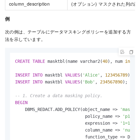
column_description
(オプション) マスクされた列の説
例
次の例は、テーブルにデータマスキングポリシーを追加する方
法を示しています。
CREATE
TABLE
 masktbl(name varchar2(
40
), num 
intege
INSERT
INTO
 masktbl 
VALUES
(
'Alice'
, 
123456789
INSERT
INTO
 masktbl 
VALUES
(
'Bob'
, 
234567890
);

-- 1. Create a data masking policy.
BEGIN
    DBMS_REDACT.ADD_POLICY(object_name 
=
>
'masktbl
                            policy_name 
=
>
'p1'
,

                            expression 
=
>
'1=1'
,

                            column_name 
=
>
'num'
,

                            function_type 
=
>
 DBMS_