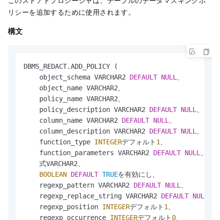
このストアドプロシージャは、テーブルのデータマスキングポ
リシーを追加するために使用されます。
構文
DBMS_REDACT.ADD_POLICY (

    object_schema VARCHAR2 
DEFAULT
NULL
、

    object_name VARCHAR2、

    policy_name VARCHAR2、

    policy_description VARCHAR2 
DEFAULT
NULL
、

    column_name VARCHAR2 
DEFAULT
NULL
、

    column_description VARCHAR2 
DEFAULT
NULL
、

    function_type 
INTEGER
デフォルト
1
、

    function_parameters VARCHAR2 
DEFAULT
NULL
、

    式VARCHAR2、

BOOLEAN
DEFAULT
TRUE
を有効にし、

    regexp_pattern VARCHAR2 
DEFAULT
NULL
、

    regexp_replace_string VARCHAR2 
DEFAULT
NULL
、

    regexp_position 
INTEGER
デフォルト
1
、

    regexp_occurrence 
INTEGER
デフォルト
0
、
