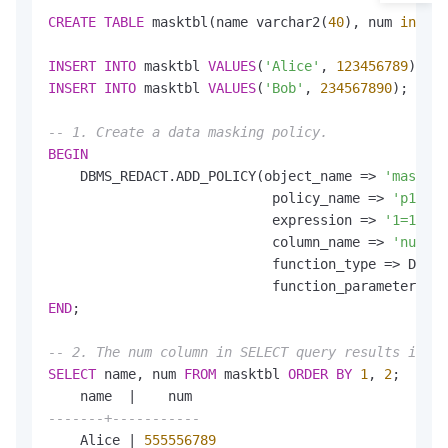
CREATE
TABLE
 masktbl(name varchar2(
40
), num 
intege
INSERT
INTO
 masktbl 
VALUES
(
'Alice'
, 
123456789
INSERT
INTO
 masktbl 
VALUES
(
'Bob'
, 
234567890
);

-- 1. Create a data masking policy.
BEGIN
    DBMS_REDACT.ADD_POLICY(object_name 
=
>
'masktbl
                            policy_name 
=
>
'p1'
,

                            expression 
=
>
'1=1'
,

                            column_name 
=
>
'num'
,

                            function_type 
=
>
 DBMS_
                            function_parameters 
=
>
END
;

-- 2. The num column in SELECT query results is ma
SELECT
 name, num 
FROM
 masktbl 
ORDER
BY
1
, 
2
;

    name  
|
-------+-----------
    Alice 
|
555556789