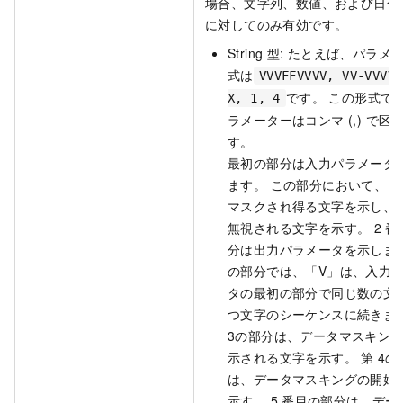
場合、文字列、数値、および日付
に対してのみ有効です。
String
型: たとえば、パラメ
式は
VVVFFVVVV, VV-VVVV-
です。 この形式で
X, 1, 4
ラメーターはコンマ (,) で区
す。
最初の部分は入力パラメータ
ます。 この部分において、「
マスクされ得る文字を示し、
無視される文字を示す。 2
番
分は出力パラメータを示します
の部分では、「V」は、入力
タの最初の部分で同じ数の文
つ文字のシーケンスに続きます
3の部分は、データマスキン
示される文字を示す。 第
4の
は、データマスキングの開始
示す。 5
番目の部分は、デー