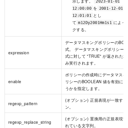
示します。
2023-01-01
を
12:00:00
2001-12-01
とし
12:01:01
て
によっ
m12Dy2001Hm1s1
クする。
データマスキングポリシーのBOOL
式。 データマスキングポリシー
expression
式に対して "TRUE" が返された
み実行されます。
ポリシーの作成時にデータマスキ
enable
リシーのBOOLEAN
値を有効にす
うかを指定します。
(オプション) 正規表現が一致す
regexp_pattern
ン。
(オプション) 置換用の正規表現
regexp_replace_string
れている文字列。