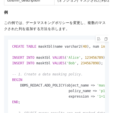
column_description
(オプション) マスクされた列の説
例
この例では、データマスキングポリシーを変更し、複数のマス
クされた列を追加する方法を示します。
CREATE
TABLE
 masktbl(name varchar2(
40
), num 
intege
INSERT
INTO
 masktbl 
VALUES
(
'Alice'
, 
123456789
INSERT
INTO
 masktbl 
VALUES
(
'Bob'
, 
234567890
);

-- 1. Create a data masking policy.
BEGIN
    DBMS_REDACT.ADD_POLICY(object_name 
=
>
'masktbl
                            policy_name 
=
>
'p1'
,

                            expression 
=
>
'1=1'
END
;
