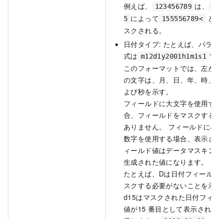
例えば、
は、
123456789
5
によって
と
5
155556789<
スクされる。
日付タイプ: たとえば、パラ
式は
で
m12d1y2001h1m1s1
このフォーマットでは、左か
の文字は、月、日、年、時、
よび秒を示す。
フィールドに大文字を使用す
合、フィールドをマスクする
ありません。 フィールドに小
数字を使用する場合、表示さ
ィールド値はデータマスキン
生成された値になります。
たとえば、Dは日付フィール
スクする必要がないことを示
d15はマスクされた日付フィ
値が15
番目として表示される