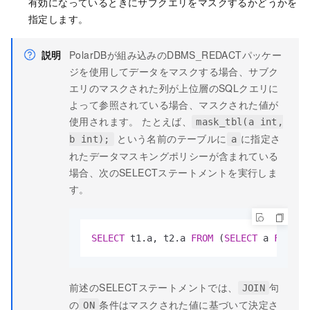
有効になっているときにサブクエリをマスクするかどうかを
指定します。
説明
PolarDB
が組み込みのDBMS_REDACTパッケー
ジを使用してデータをマスクする場合、サブク
エリのマスクされた列が上位層のSQLクエリに
よって参照されている場合、マスクされた値が
使用されます。 たとえば、
mask_tbl(a int,
という名前のテーブルに
に指定さ
b int);
a
れたデータマスキングポリシーが含まれている
場合、次のSELECTステートメントを実行しま
す。
SELECT
 t1.a, t2.a 
FROM
 (
SELECT
 a 
FROM
 m
前述のSELECTステートメントでは、
句
JOIN
の
条件はマスクされた値に基づいて決定さ
ON