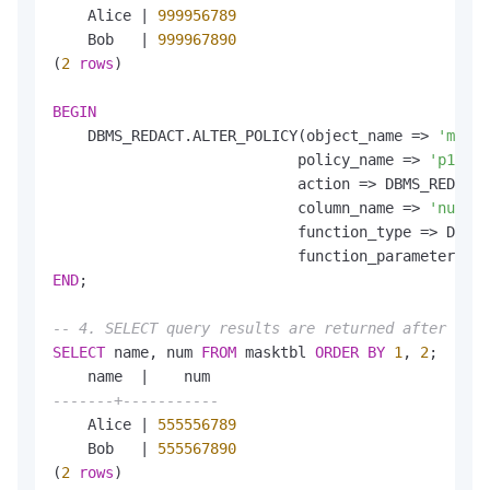
    Alice 
|
999956789
    Bob   
|
999967890
(
2
rows
)

BEGIN
    DBMS_REDACT.ALTER_POLICY(object_name 
=
>
'maskt
                            policy_name 
=
>
'p1'
,

                            action 
=
>
 DBMS_REDACT.
                            column_name 
=
>
'num'
,

                            function_type 
=
>
 DBMS_
                            function_parameters 
=
>
END
;

-- 4. SELECT query results are returned after the 
SELECT
 name, num 
FROM
 masktbl 
ORDER
BY
1
, 
2
;

    name  
|
-------+-----------
    Alice 
|
555556789
    Bob   
|
555567890
(
2
rows
)