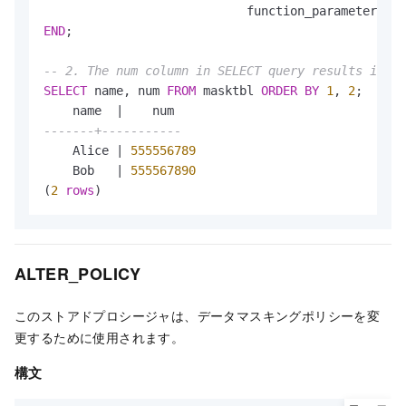
                            function_parameters 
=
>
END
;

-- 2. The num column in SELECT query results is ma
SELECT
 name, num 
FROM
 masktbl 
ORDER
BY
1
, 
2
;

    name  
|
-------+-----------
    Alice 
|
555556789
    Bob   
|
555567890
(
2
rows
)
ALTER_POLICY
このストアドプロシージャは、データマスキングポリシーを変
更するために使用されます。
構文