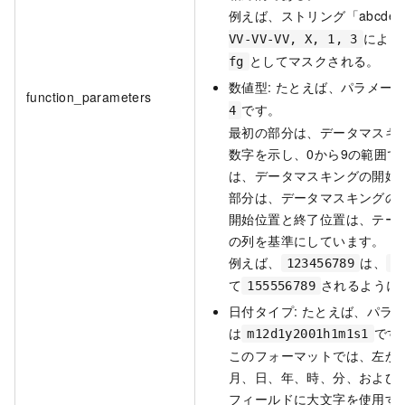
例えば、ストリング「abcdef
によっ
VV-VV-VV, X, 1, 3
としてマスクされる。
fg
数値型: たとえば、パラメー
function_parameters
です。
4
最初の部分は、データマスキ
数字を示し、0から9の範囲で
は、データマスキングの開始位
部分は、データマスキングの
開始位置と終了位置は、テー
の列を基準にしています。
例えば、
は、
123456789
5
て
されるように
155556789
日付タイプ: たとえば、パラ
は
です
m12d1y2001h1m1s1
このフォーマットでは、左か
月、日、年、時、分、および
フィールドに大文字を使用す