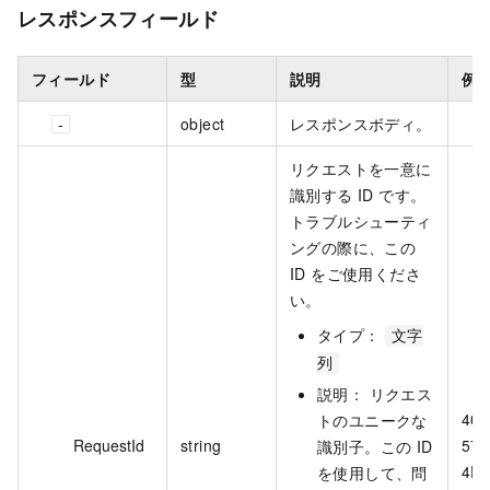
レスポンスフィールド
フィールド
型
説明
例
object
レスポンスボディ。
リクエストを一意に
識別する ID です。
トラブルシューティ
ングの際に、この
ID をご使用くださ
い。
タイプ：
文字
列
説明： リクエス
403
トのユニークな
RequestId
string
579
識別子。この ID
4D8
を使用して、問