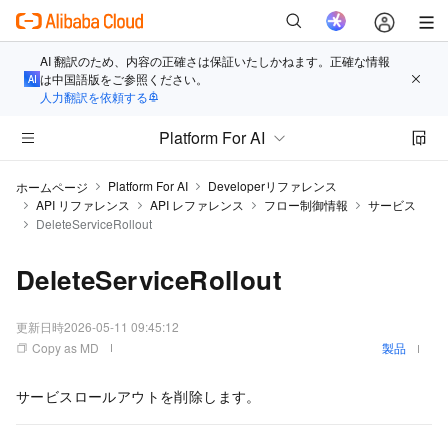
AI 翻訳のため、内容の正確さは保証いたしかねます。正確な情報
は中国語版をご参照ください。
人力翻訳を依頼する
Platform For AI
Platform For AI
Developerリファレンス
ホームページ
API リファレンス
API レファレンス
フロー制御情報
サービス
DeleteServiceRollout
DeleteServiceRollout
更新日時
2026-05-11 09:45:12
Copy as MD
製品
サービスロールアウトを削除します。