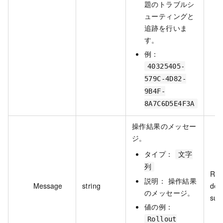
題のトラブルシ
ューティングと
追跡を行いま
す。
例：
40325405-
579C-4D82-
9B4F-
8A7C6D5E4F3A
操作結果のメッセー
ジ。
タイプ：
文字
列
Rol
説明： 操作結果
Message
string
del
のメッセージ。
suc
値の例：
Rollout