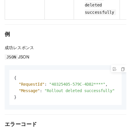
deleted
successfully
例
成功レスポンス
JSON
JSON
{
"RequestId"
:
"40325405-579C-4D82****"
,
"Message"
:
"Rollout deleted successfully"
}
エラーコード