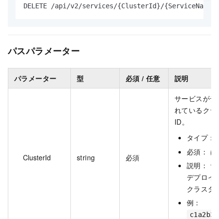
DELETE /api/v2/services/{ClusterId}/{ServiceName}/
パスパラメータ
ー
パラメーター
型
必須 / 任意
説明
サービスがデ
れているクラ
ID。
タイプ：
必須： は
ClusterId
string
必須
説明： 
デプロイ
クラスター
例：
c1a2b3c