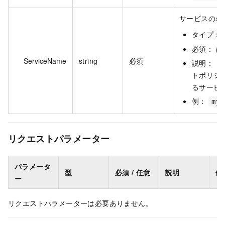
サービスの名
タイプ：
必須： は
ServiceName
string
必須
説明： 
トポリシ
るサービ
例：
my-
リクエストパラメーター
パラメータ
型
必須 / 任意
説明
例
ー
リクエストパラメーターは必要ありません。