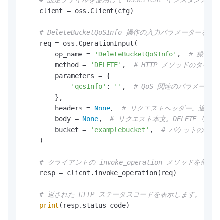
# 設定ファイルを使用して OSSClient インスタンス
    client = oss.Client(cfg)

# DeleteBucketQoSInfo 操作の入力パラメータ
    req = oss.OperationInput(

        op_name = 
'DeleteBucketQoSInfo'
,  
# 操作の
        method = 
'DELETE'
,  
# HTTP メソッドのタイプ
        parameters = {

'qosInfo'
: 
''
,  
# QoS 関連のパラメータ
        },

        headers = 
None
,  
# リクエストヘッダー。追加
        body = 
None
,  
# リクエスト本文。DELETE リ
        bucket = 
'examplebucket'
,  
# バケットの名前
    )

# クライアントの invoke_operation メソッ
    resp = client.invoke_operation(req)

# 返された HTTP ステータスコードを表示します。
print
(resp.status_code)
