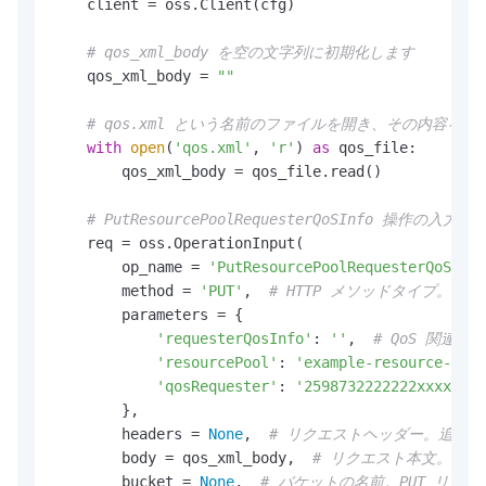
    client = oss.Client(cfg)

# qos_xml_body を空の文字列に初期化します
    qos_xml_body = 
""
# qos.xml という名前のファイルを開き、その内容を qo
with
open
(
'qos.xml'
, 
'r'
) 
as
 qos_file:

        qos_xml_body = qos_file.read()

# PutResourcePoolRequesterQoSInfo 操作
    req = oss.OperationInput(

        op_name = 
'PutResourcePoolRequesterQoSInfo
        method = 
'PUT'
,  
# HTTP メソッドタイプ。こ
        parameters = {

'requesterQosInfo'
: 
''
,  
# QoS 関連
'resourcePool'
: 
'example-resource-pool
'qosRequester'
: 
'2598732222222xxxx'
,  
        },

        headers = 
None
,  
# リクエストヘッダー。追加
        body = qos_xml_body,  
# リクエスト本文。qo
        bucket = 
None
,  
# バケットの名前。PUT リ