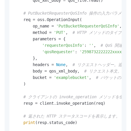
        qos_xml_body = qos_file.read()

# PutBucketRequesterQoSInfo 操作
    req = oss.OperationInput(

        op_name = 
'PutBucketRequesterQoSInfo'
,  
#
        method = 
'PUT'
,  
# HTTP メソッドのタイプ。
        parameters = {

'requesterQosInfo'
: 
''
,  
# QoS 関連
'qosRequester'
: 
'2598732222222xxxx'
,  
        },

        headers = 
None
,  
# リクエストヘッダー。追加
        body = qos_xml_body,  
# リクエスト本文。qo
        bucket = 
'examplebucket'
,  
# バケットの名前
    )

# クライアントの invoke_operation メソッ
    resp = client.invoke_operation(req)

# 返された HTTP ステータスコードを表示します。
print
(resp.status_code)
