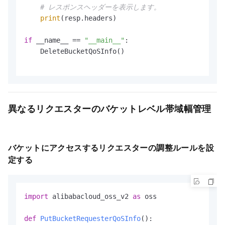
# レスポンスヘッダーを表示します。
print
(resp.headers)

if
 __name__ == 
"__main__"
:

    DeleteBucketQoSInfo()

異なるリクエスターのバケットレベル帯域幅管理
バケットにアクセスするリクエスターの調整ルールを設
定する
import
 alibabacloud_oss_v2 
as
 oss

def
PutBucketRequesterQoSInfo
():
