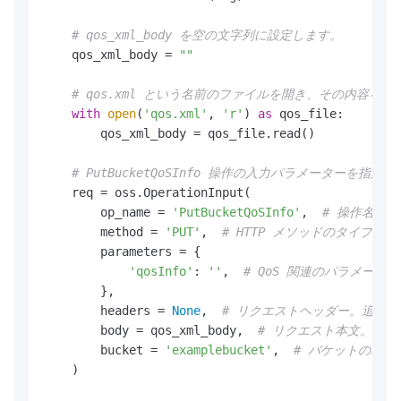
# qos_xml_body を空の文字列に設定します。
    qos_xml_body = 
""
# qos.xml という名前のファイルを開き、その内容を qo
with
open
(
'qos.xml'
, 
'r'
) 
as
 qos_file:

        qos_xml_body = qos_file.read()

# PutBucketQoSInfo 操作の入力パラメーターを指
    req = oss.OperationInput(

        op_name = 
'PutBucketQoSInfo'
,  
# 操作名。
        method = 
'PUT'
,  
# HTTP メソッドのタイプ。
        parameters = {

'qosInfo'
: 
''
,  
# QoS 関連のパラメータ
        },

        headers = 
None
,  
# リクエストヘッダー。追加
        body = qos_xml_body,  
# リクエスト本文。qo
        bucket = 
'examplebucket'
,  
# バケットの名前
    )
