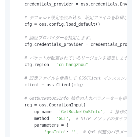
    credentials_provider = oss.credentials.Environ
# デフォルト設定を読み込み、設定ファイルを取得します
    cfg = oss.config.load_default()

# 認証プロバイダーを指定します。
    cfg.credentials_provider = credentials_provide
# バケットが配置されているリージョンを指定します。たとえ
    cfg.region = 
"cn-hangzhou"
# 設定ファイルを使用して OSSClient インスタンス
    client = oss.Client(cfg)

# GetBucketQoSInfo 操作の入力パラメーターを指
    req = oss.OperationInput(

        op_name = 
'GetBucketQoSInfo'
,  
# 操作の名前
        method = 
'GET'
,  
# HTTP メソッドのタイプ。
        parameters = {

'qosInfo'
: 
''
,  
# QoS 関連のパラメータ