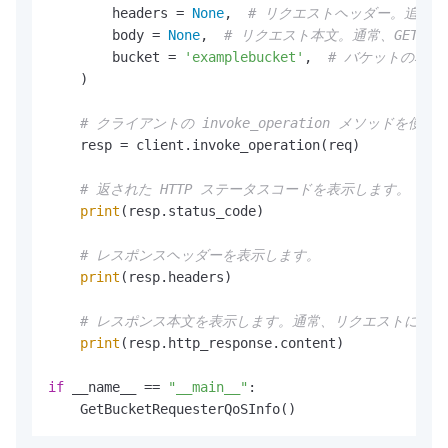
        headers = 
None
,  
# リクエストヘッダー。追加
        body = 
None
,  
# リクエスト本文。通常、GET 
        bucket = 
'examplebucket'
,  
# バケットの名前
    )

# クライアントの invoke_operation メソッ
    resp = client.invoke_operation(req)

# 返された HTTP ステータスコードを表示します。
print
(resp.status_code)

# レスポンスヘッダーを表示します。
print
(resp.headers)

# レスポンス本文を表示します。通常、リクエストによ
print
(resp.http_response.content)

if
 __name__ == 
"__main__"
:

    GetBucketRequesterQoSInfo()