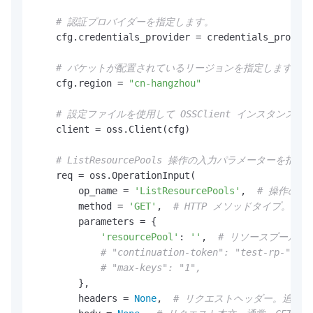
# 認証プロバイダーを指定します。
    cfg.credentials_provider = credentials_provide
# バケットが配置されているリージョンを指定します。たとえ
    cfg.region = 
"cn-hangzhou"
# 設定ファイルを使用して OSSClient インスタンス
    client = oss.Client(cfg)

# ListResourcePools 操作の入力パラメーターを指
    req = oss.OperationInput(

        op_name = 
'ListResourcePools'
,  
# 操作の名
        method = 
'GET'
,  
# HTTP メソッドタイプ。こ
        parameters = {

'resourcePool'
: 
''
,  
# リソースプールパ
# "continuation-token": "tes
# "max-keys": "1",           
        },

        headers = 
None
,  
# リクエストヘッダー。追加