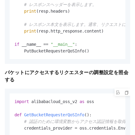
# レスポンスヘッダーを表示します。
print
(resp.headers)

# レスポンス本文を表示します。通常、リクエストによ
print
(resp.http_response.content)

if
 __name__ == 
"__main__"
:

    PutBucketRequesterQoSInfo()
バケットにアクセスするリクエスターの調整設定を照会
する
import
 alibabacloud_oss_v2 
as
 oss

def
GetBucketRequesterQoSInfo
():

# 認証のために環境変数からアクセス認証情報を取得しま
    credentials_provider = oss.credentials.Environ