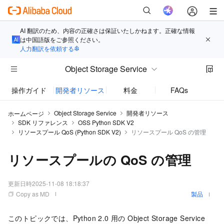
AI 翻訳のため、内容の正確さは保証いたしかねます。正確な情報
は中国語版をご参照ください。
人力翻訳を依頼する
Object Storage Service
操作ガイド
開発者リソース
料金
FAQs
お知
Object Storage Service
開発者リソース
ホームページ
SDK リファレンス
OSS Python SDK V2
リソースプール QoS (Python SDK V2)
リソースプール QoS の管理
リソースプールの QoS の管理
更新日時
2025-11-08 18:18:37
Copy as MD
製品
このトピックでは、Python 2.0 用の Object Storage Service