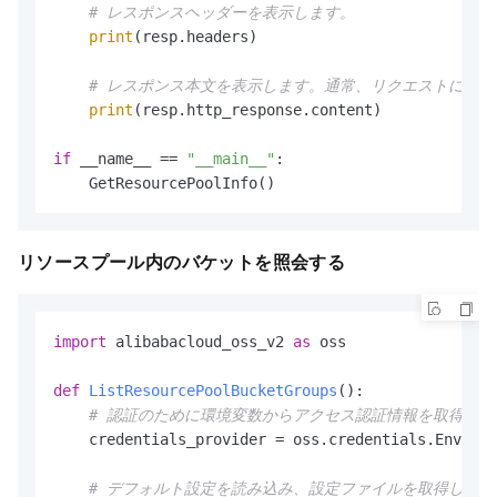
# レスポンスヘッダーを表示します。
print
(resp.headers)

# レスポンス本文を表示します。通常、リクエストによ
print
(resp.http_response.content)

if
 __name__ == 
"__main__"
:

    GetResourcePoolInfo()
リソースプール内のバケットを照会する
import
 alibabacloud_oss_v2 
as
 oss

def
ListResourcePoolBucketGroups
():

# 認証のために環境変数からアクセス認証情報を取得しま
    credentials_provider = oss.credentials.Environ
# デフォルト設定を読み込み、設定ファイルを取得します