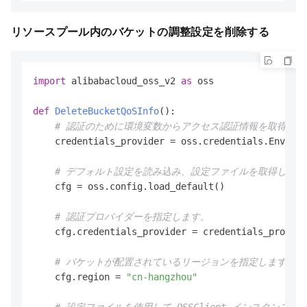
リソースプール内のバケットの調整設定を削除する
import
 alibabacloud_oss_v2 
as
 oss

def
DeleteBucketQoSInfo
():

# 認証のために環境変数からアクセス認証情報を取得しま
    credentials_provider = oss.credentials.Environ
# デフォルト設定を読み込み、設定ファイルを取得します
    cfg = oss.config.load_default()

# 認証プロバイダーを指定します。
    cfg.credentials_provider = credentials_provide
# バケットが配置されているリージョンを指定します。たとえ
    cfg.region = 
"cn-hangzhou"