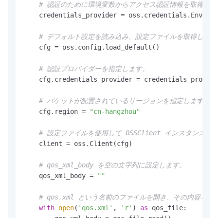
# 認証のために環境変数からアクセス認証情報を取得しま
    credentials_provider = oss.credentials.Environ
# デフォルト設定を読み込み、設定ファイルを取得します
    cfg = oss.config.load_default()

# 認証プロバイダーを指定します。
    cfg.credentials_provider = credentials_provide
# バケットが配置されているリージョンを指定します。たとえ
    cfg.region = 
"cn-hangzhou"
# 設定ファイルを使用して OSSClient インスタンス
    client = oss.Client(cfg)

# qos_xml_body を空の文字列に設定します。
    qos_xml_body = 
""
# qos.xml という名前のファイルを開き、その内容を qo
with
open
(
'qos.xml'
, 
'r'
) 
as
 qos_file:
