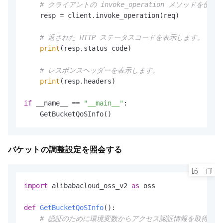
# クライアントの invoke_operation メソッ
    resp = client.invoke_operation(req)

# 返された HTTP ステータスコードを表示します。
print
(resp.status_code)

# レスポンスヘッダーを表示します。
print
(resp.headers)

if
 __name__ == 
"__main__"
:

    GetBucketQoSInfo()
バケットの調整設定を照会する
import
 alibabacloud_oss_v2 
as
 oss

def
GetBucketQoSInfo
():

# 認証のために環境変数からアクセス認証情報を取得しま