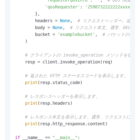
'requesterQosInfo'
: 
''
,  
# QoS 関連
'qosRequester'
: 
'2598732222222xxxx'
,  
        },

        headers = 
None
,  
# リクエストヘッダー。追加
        body = 
None
,  
# リクエスト本文。通常、DELE
        bucket = 
'examplebucket'
,  
# バケットの名前
    )

# クライアントの invoke_operation メソッ
    resp = client.invoke_operation(req)

# 返された HTTP ステータスコードを表示します。
print
(resp.status_code)

# レスポンスヘッダーを表示します。
print
(resp.headers)

# レスポンス本文を表示します。通常、リクエストによ
print
(resp.http_response.content)

if
 __name__ == 
"__main__"
:
