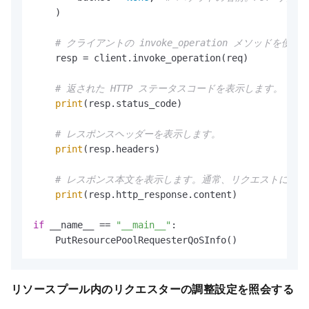
    )

# クライアントの invoke_operation メソッ
    resp = client.invoke_operation(req)

# 返された HTTP ステータスコードを表示します。
print
(resp.status_code)

# レスポンスヘッダーを表示します。
print
(resp.headers)

# レスポンス本文を表示します。通常、リクエストによ
print
(resp.http_response.content)

if
 __name__ == 
"__main__"
:

    PutResourcePoolRequesterQoSInfo()
リソースプール内のリクエスターの調整設定を照会する