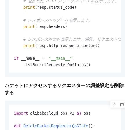
# 返された HTTP ステータスコードを表示します。
print
(resp.status_code)

# レスポンスヘッダーを表示します。
print
(resp.headers)

# レスポンス本文を表示します。通常、リクエストによ
print
(resp.http_response.content)

if
 __name__ == 
"__main__"
:

    ListBucketRequesterQoSInfos()
バケットにアクセスするリクエスターの調整設定を削除
する
import
 alibabacloud_oss_v2 
as
 oss

def
DeleteBucketRequesterQoSInfo
():
