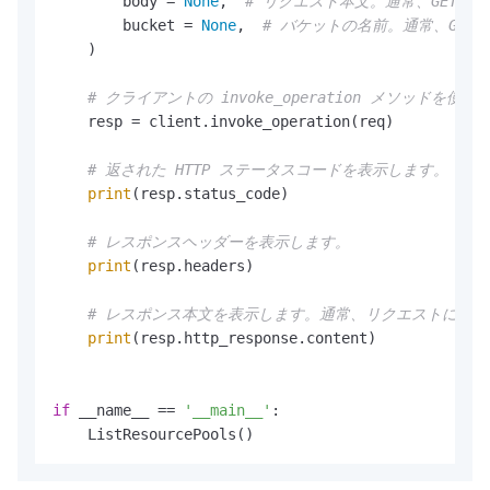
        body = 
None
,  
# リクエスト本文。通常、GET 
        bucket = 
None
,  
# バケットの名前。通常、GE
    )

# クライアントの invoke_operation メソッ
    resp = client.invoke_operation(req)

# 返された HTTP ステータスコードを表示します。
print
(resp.status_code)

# レスポンスヘッダーを表示します。
print
(resp.headers)

# レスポンス本文を表示します。通常、リクエストによ
print
(resp.http_response.content)

if
 __name__ == 
'__main__'
:
