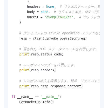
        },

        headers = 
None
,  
# リクエストヘッダー。追加
        body = 
None
,  
# リクエスト本文。GET リクエ
        bucket = 
'examplebucket'
,  
# バケットの名前
    )

# クライアントの invoke_operation メソッ
    resp = client.invoke_operation(req)

# 返された HTTP ステータスコードを表示します。
print
(resp.status_code)

# レスポンスヘッダーを表示します。
print
(resp.headers)

# レスポンス本文を表示します。通常、リクエストによ
print
(resp.http_response.content)

if
 __name__ == 
"__main__"
:

    GetBucketQoSInfo()