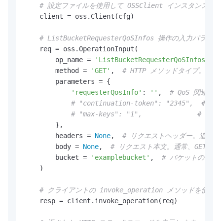
# 設定ファイルを使用して OSSClient インスタンス
    client = oss.Client(cfg)

# ListBucketRequesterQoSInfos 
    req = oss.OperationInput(

        op_name = 
'ListBucketRequesterQoSInfos'
,  
        method = 
'GET'
,  
# HTTP メソッドタイプ。こ
        parameters = {

'requesterQosInfo'
: 
''
,  
# QoS 関連
# "continuation-token": "23
# "max-keys": "1",           
        },

        headers = 
None
,  
# リクエストヘッダー。追加
        body = 
None
,  
# リクエスト本文。通常、GET 
        bucket = 
'examplebucket'
,  
# バケットの名前
    )

# クライアントの invoke_operation メソッ
    resp = client.invoke_operation(req)
