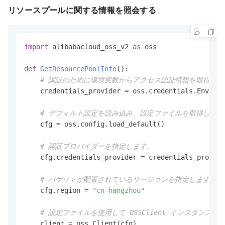
リソースプールに関する情報を照会する
import
 alibabacloud_oss_v2 
as
 oss

def
GetResourcePoolInfo
():

# 認証のために環境変数からアクセス認証情報を取得しま
    credentials_provider = oss.credentials.Environ
# デフォルト設定を読み込み、設定ファイルを取得します
    cfg = oss.config.load_default()

# 認証プロバイダーを指定します。
    cfg.credentials_provider = credentials_provide
# バケットが配置されているリージョンを指定します。たとえ
    cfg.region = 
"cn-hangzhou"
# 設定ファイルを使用して OSSClient インスタンス
    client = oss.Client(cfg)
