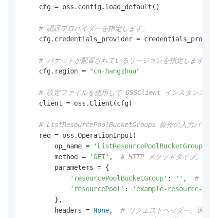
    cfg = oss.config.load_default()

# 認証プロバイダーを指定します。
    cfg.credentials_provider = credentials_provide
# バケットが配置されているリージョンを指定します。たとえ
    cfg.region = 
"cn-hangzhou"
# 設定ファイルを使用して OSSClient インスタンス
    client = oss.Client(cfg)

# ListResourcePoolBucketGroups 操作の入力
    req = oss.OperationInput(

        op_name = 
'ListResourcePoolBucketGroups'
, 
        method = 
'GET'
,  
# HTTP メソッドタイプ。こ
        parameters = {

'resourcePoolBucketGroup'
: 
''
,  
# パ
'resourcePool'
: 
'example-resource-pool
        },

        headers = 
None
,  
# リクエストヘッダー。追加