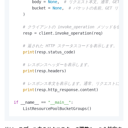
        body = 
None
,  
# リクエスト本文。通常、GET 
        bucket = 
None
,  
# バケットの名前。GET リ
    )

# クライアントの invoke_operation メソッ
    resp = client.invoke_operation(req)

# 返された HTTP ステータスコードを表示します。
print
(resp.status_code)

# レスポンスヘッダーを表示します。
print
(resp.headers)

# レスポンス本文を表示します。通常、リクエストによ
print
(resp.http_response.content)

if
 __name__ == 
"__main__"
:

    ListResourcePoolBucketGroups()