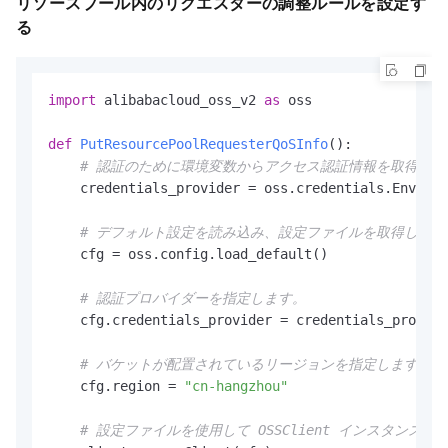
リソースプール内のリクエスターの調整ルールを設定す
る
import
 alibabacloud_oss_v2 
as
 oss

def
PutResourcePoolRequesterQoSInfo
():

# 認証のために環境変数からアクセス認証情報を取得しま
    credentials_provider = oss.credentials.Environ
# デフォルト設定を読み込み、設定ファイルを取得します
    cfg = oss.config.load_default()

# 認証プロバイダーを指定します。
    cfg.credentials_provider = credentials_provide
# バケットが配置されているリージョンを指定します。たとえ
    cfg.region = 
"cn-hangzhou"
# 設定ファイルを使用して OSSClient インスタンス