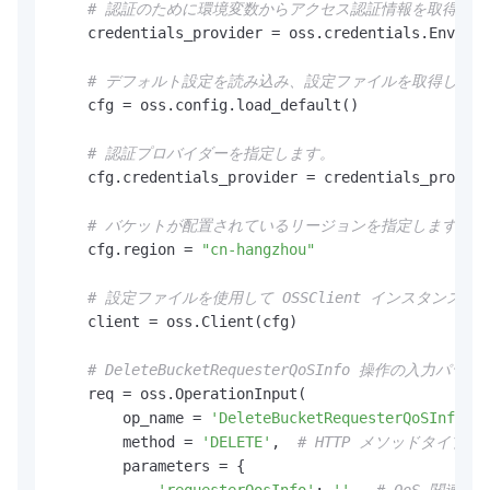
# 認証のために環境変数からアクセス認証情報を取得しま
    credentials_provider = oss.credentials.Environ
# デフォルト設定を読み込み、設定ファイルを取得します
    cfg = oss.config.load_default()

# 認証プロバイダーを指定します。
    cfg.credentials_provider = credentials_provide
# バケットが配置されているリージョンを指定します。たとえ
    cfg.region = 
"cn-hangzhou"
# 設定ファイルを使用して OSSClient インスタンス
    client = oss.Client(cfg)

# DeleteBucketRequesterQoSInfo 
    req = oss.OperationInput(

        op_name = 
'DeleteBucketRequesterQoSInfo'
, 
        method = 
'DELETE'
,  
# HTTP メソッドタイプ。
        parameters = {
