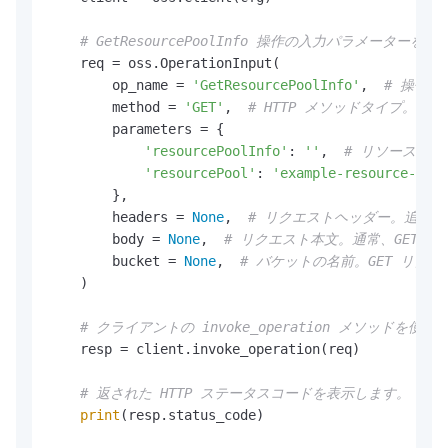
# GetResourcePoolInfo 操作の入力パラメー
    req = oss.OperationInput(

        op_name = 
'GetResourcePoolInfo'
,  
# 操作の
        method = 
'GET'
,  
# HTTP メソッドタイプ。こ
        parameters = {

'resourcePoolInfo'
: 
''
,  
# リソースプ
'resourcePool'
: 
'example-resource-pool
        },

        headers = 
None
,  
# リクエストヘッダー。追加
        body = 
None
,  
# リクエスト本文。通常、GET 
        bucket = 
None
,  
# バケットの名前。GET リ
    )

# クライアントの invoke_operation メソッ
    resp = client.invoke_operation(req)

# 返された HTTP ステータスコードを表示します。
print
(resp.status_code)
