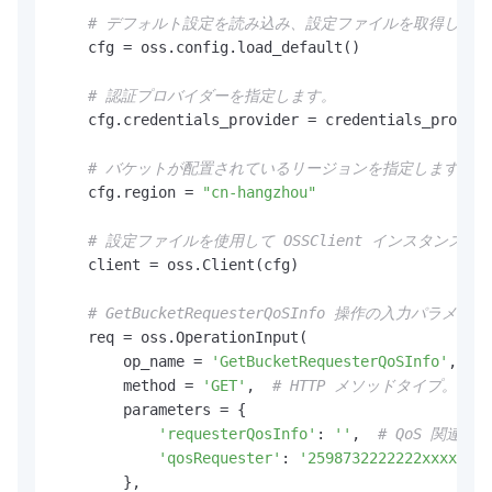
# デフォルト設定を読み込み、設定ファイルを取得します
    cfg = oss.config.load_default()

# 認証プロバイダーを指定します。
    cfg.credentials_provider = credentials_provide
# バケットが配置されているリージョンを指定します。たとえ
    cfg.region = 
"cn-hangzhou"
# 設定ファイルを使用して OSSClient インスタンス
    client = oss.Client(cfg)

# GetBucketRequesterQoSInfo 操作
    req = oss.OperationInput(

        op_name = 
'GetBucketRequesterQoSInfo'
,  
#
        method = 
'GET'
,  
# HTTP メソッドタイプ。こ
        parameters = {

'requesterQosInfo'
: 
''
,  
# QoS 関連
'qosRequester'
: 
'2598732222222xxxx'
,  
        },
