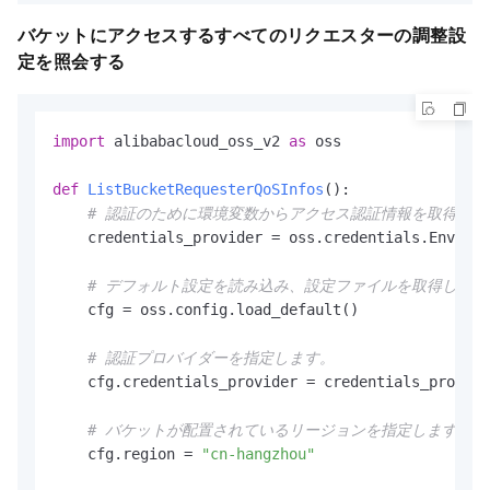
バケットにアクセスするすべてのリクエスターの調整設
定を照会する
import
 alibabacloud_oss_v2 
as
 oss

def
ListBucketRequesterQoSInfos
():

# 認証のために環境変数からアクセス認証情報を取得しま
    credentials_provider = oss.credentials.Environ
# デフォルト設定を読み込み、設定ファイルを取得します
    cfg = oss.config.load_default()

# 認証プロバイダーを指定します。
    cfg.credentials_provider = credentials_provide
# バケットが配置されているリージョンを指定します。たとえ
    cfg.region = 
"cn-hangzhou"