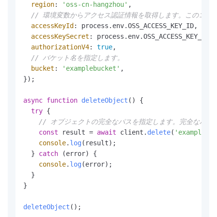
region
: 
'oss-cn-hangzhou'
,

// 環境変数からアクセス認証情報を取得します。このコードを実行す
accessKeyId
: process.
env
.
OSS_ACCESS_KEY_ID
,

accessKeySecret
: process.
env
.
OSS_ACCESS_KEY_SECR
authorizationV4
: 
true
,

// バケット名を指定します。
bucket
: 
'examplebucket'
,

});

async
function
deleteObject
(
) {

try
 {

// オブジェクトの完全なパスを指定します。完全なパス
const
 result = 
await
 client.
delete
(
'exampleobj
console
.
log
(result);

  } 
catch
 (error) {

console
.
log
(error);

  }

}

deleteObject