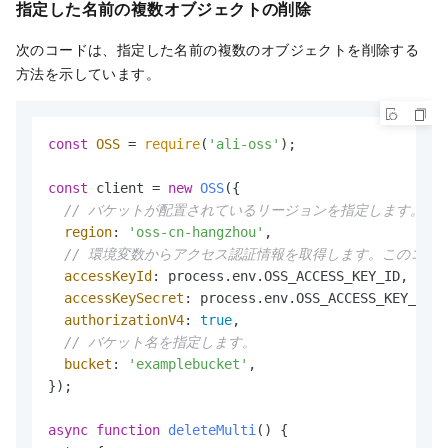
指定した名前の複数オブジェクトの削除
次のコードは、指定した名前の複数のオブジェクトを削除する
方法を示しています。
const
OSS
 = 
require
(
'ali-oss'
);

const
 client = 
new
OSS
({

// バケットが配置されているリージョンを指定します。たとえば、
region
: 
'oss-cn-hangzhou'
,

// 環境変数からアクセス認証情報を取得します。このコードを実行す
accessKeyId
: process.
env
.
OSS_ACCESS_KEY_ID
,

accessKeySecret
: process.
env
.
OSS_ACCESS_KEY_SECR
authorizationV4
: 
true
,

// バケット名を指定します。
bucket
: 
'examplebucket'
,

});

async
function
deleteMulti
(
) {
