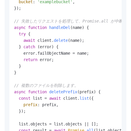
bucket
: 
'examplebucket'
,

});

// 失敗したリクエストを処理して、Promise.all が
async
function
handleDel
(
name
) {

try
 {

await
 client.
delete
(name);

  } 
catch
 (error) {

    error.
failObjectName
 = name;

return
 error;

  }

}

// 複数のファイルを削除します。
async
function
deletePrefix
(
prefix
) {

const
 list = 
await
 client.
list
({

prefix
: prefix,

  });

  list.
objects
 = list.
objects
 || [];

const
 result = 
await
Promise
.
all
(list.
objects
.
ma