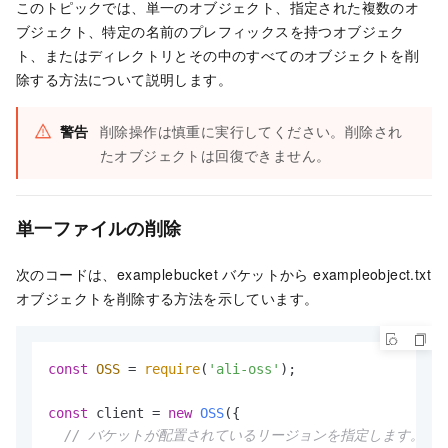
このトピックでは、単一のオブジェクト、指定された複数のオ
ブジェクト、特定の名前のプレフィックスを持つオブジェク
ト、またはディレクトリとその中のすべてのオブジェクトを削
除する方法について説明します。
警告
削除操作は慎重に実行してください。削除され
たオブジェクトは回復できません。
単一ファイルの削除
次のコードは、examplebucket バケットから
exampleobject.txt
オブジェクトを削除する方法を示しています。
const
OSS
 = 
require
(
'ali-oss'
);

const
 client = 
new
OSS
({

// バケットが配置されているリージョンを指定します。たとえば、