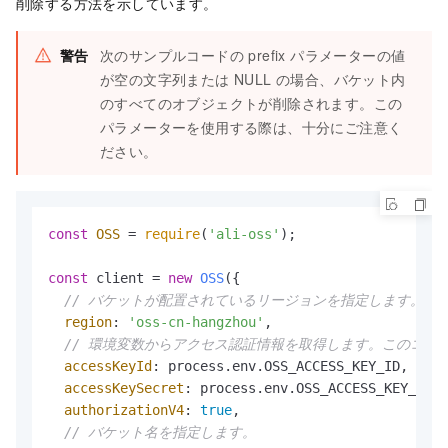
削除する方法を示しています。
警告
次のサンプルコードの prefix パラメーターの値
が空の文字列または NULL の場合、バケット内
のすべてのオブジェクトが削除されます。この
パラメーターを使用する際は、十分にご注意く
ださい。
const
OSS
 = 
require
(
'ali-oss'
);

const
 client = 
new
OSS
({

// バケットが配置されているリージョンを指定します。たとえば、
region
: 
'oss-cn-hangzhou'
,

// 環境変数からアクセス認証情報を取得します。このコードを実行す
accessKeyId
: process.
env
.
OSS_ACCESS_KEY_ID
,

accessKeySecret
: process.
env
.
OSS_ACCESS_KEY_SECR
authorizationV4
: 
true
,

// バケット名を指定します。