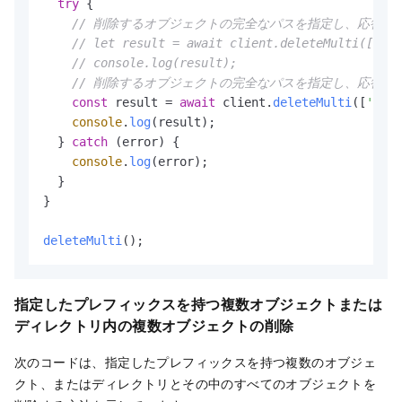
try
 {

// 削除するオブジェクトの完全なパスを指定し、応答
// let result = await client.deleteMulti(['exa
// console.log(result);
// 削除するオブジェクトの完全なパスを指定し、応答
const
 result = 
await
 client.
deleteMulti
([
'exam
console
.
log
(result);

  } 
catch
 (error) {

console
.
log
(error);

  }

}

deleteMulti
指定したプレフィックスを持つ複数オブジェクトまたは
ディレクトリ内の複数オブジェクトの削除
次のコードは、指定したプレフィックスを持つ複数のオブジェ
クト、またはディレクトリとその中のすべてのオブジェクトを