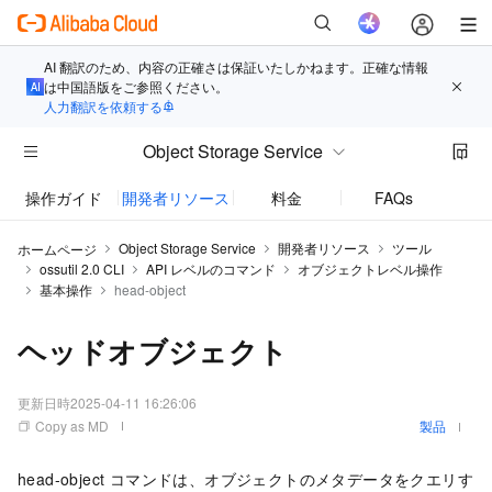
AI 翻訳のため、内容の正確さは保証いたしかねます。正確な情報
は中国語版をご参照ください。
人力翻訳を依頼する
Object Storage Service
操作ガイド
開発者リソース
料金
FAQs
お知
Object Storage Service
開発者リソース
ツール
ホームページ
ossutil 2.0 CLI
API レベルのコマンド
オブジェクトレベル操作
基本操作
head-object
ヘッドオブジェクト
更新日時
2025-04-11 16:26:06
Copy as MD
製品
head-object コマンドは、オブジェクトのメタデータをクエリす