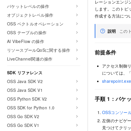
レーションエンジ
バケットレベルの操作
します。このトピックでは
オブジェクトレベル操作
作成する方法につ
OSS ベクトルオペレーション
説明
このト
OSS テーブルの操作
AI VibeFlow の操作
リソースプールQoSに関する操作
前提条件
LiveChannel関連の操作
アクセス制御リ
SDK リファレンス
については、
sharepoint.ex
OSS Java SDK V2
OSS Java SDK V1
手順 1：バケ
OSS Python SDK V2
OSS SDK for Python 1.0
OSSコンソー
OSS Go SDK V2
左側のナビゲ
OSS Go SDK V1
見つけてクリ