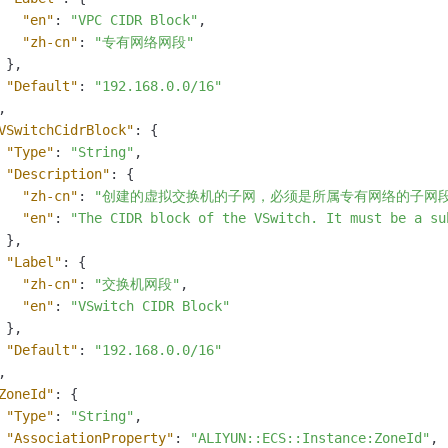
"en"
:
"VPC CIDR Block"
,
"zh-cn"
:
"专有网络网段"
}
,
"Default"
:
"192.168.0.0/16"
,
VSwitchCidrBlock"
:
{
"Type"
:
"String"
,
"Description"
:
{
"zh-cn"
:
"创建的虚拟交换机的子网，必须是所属专有网络的子网
"en"
:
"The CIDR block of the VSwitch. It must be a su
}
,
"Label"
:
{
"zh-cn"
:
"交换机网段"
,
"en"
:
"VSwitch CIDR Block"
}
,
"Default"
:
"192.168.0.0/16"
,
ZoneId"
:
{
"Type"
:
"String"
,
"AssociationProperty"
:
"ALIYUN::ECS::Instance:ZoneId"
,