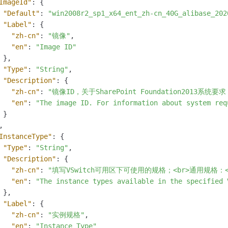
ImageId"
:
{
"Default"
:
"win2008r2_sp1_x64_ent_zh-cn_40G_alibase_202
"Label"
:
{
"zh-cn"
:
"镜像"
,
"en"
:
"Image ID"
}
,
"Type"
:
"String"
,
"Description"
:
{
"zh-cn"
:
"镜像ID，关于SharePoint Foundation2013系统要求，详见：
"en"
:
"The image ID. For information about system req
}
,
InstanceType"
:
{
"Type"
:
"String"
,
"Description"
:
{
"zh-cn"
:
"填写VSwitch可用区下可使用的规格；<br>通用规格：<font co
"en"
:
"The instance types available in the specified 
}
,
"Label"
:
{
"zh-cn"
:
"实例规格"
,
"en"
:
"Instance Type"