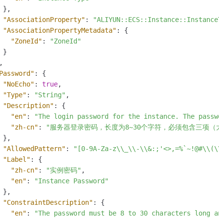
}
,
"AssociationProperty"
:
"ALIYUN::ECS::Instance::Instance
"AssociationPropertyMetadata"
:
{
"ZoneId"
:
"ZoneId"
}
,
Password"
:
{
"NoEcho"
:
true
,
"Type"
:
"String"
,
"Description"
:
{
"en"
:
"The login password for the instance. The passw
"zh-cn"
:
"服务器登录密码，长度为8~30个字符，必须包含三项（大写字母
}
,
"AllowedPattern"
:
"[0-9A-Za-z\\_\\-\\&:;'<>,=%`~!@#\\(\
"Label"
:
{
"zh-cn"
:
"实例密码"
,
"en"
:
"Instance Password"
}
,
"ConstraintDescription"
:
{
"en"
:
"The password must be 8 to 30 characters long a