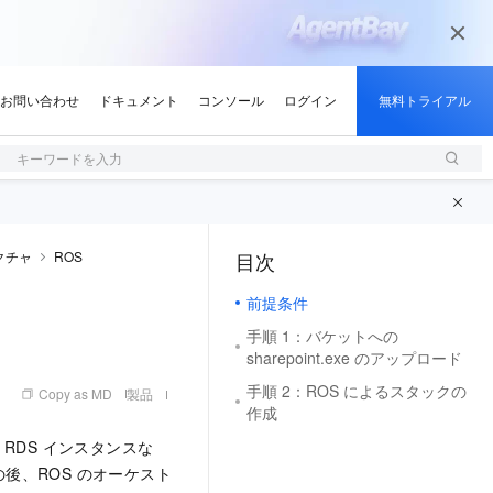
キーワードを入力
クチャ
ROS
目次
（1, M）
前提条件
手順 1：バケットへの
sharepoint.exe のアップロード
手順 2：ROS によるスタックの
Copy as MD
製品
作成
aDB RDS インスタンスな
の後、ROS のオーケスト