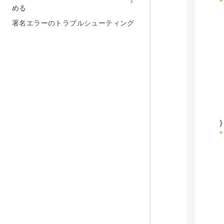
"
める
署名エラーのトラブルシューティング
}
"