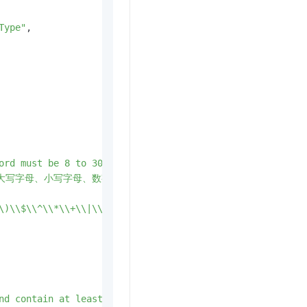
Type"
,
ord must be 8 to 30 characters in length and contain at 
、小写字母、数字、 ()`~!@#$%^&*_-+=|{}[]:;'<>,.?/
\)\\$\\^\\*\\+\\|\\{\\}\\[\\]\\.\\?\\/]+$"
,
nd contain at least three of the following character typ