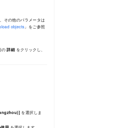
、その他のパラメータは
pload objects
」をご参照
列の
詳細
をクリックし、
angzhou)]
を選択しま
の使用
を選択します。