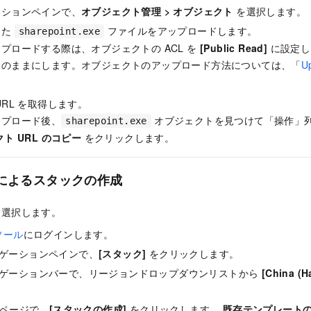
ーションペインで、
オブジェクト管理
>
オブジェクト
を選択します。
した
ファイルをアップロードします。
sharepoint.exe
プロードする際は、オブジェクトの ACL を
[Public Read]
に設定し
定のままにします。オブジェクトのアップロード方法については、「
U
URL を取得します。
ップロード後、
オブジェクトを見つけて「操作」
sharepoint.exe
ト URL のコピー
をクリックします。
S によるスタックの作成
を選択します。
ソール
にログインします。
ゲーションペインで、
[スタック]
をクリックします。
ゲーションバーで、リージョンドロップダウンリストから
[China (H
ページで、
[スタックの作成]
をクリックします。
既存テンプレート