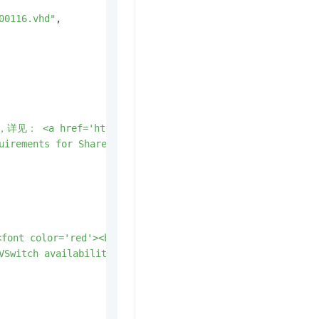
00116.vhd"
,
 <a href='https://docs.microsoft.com/zh-cn/sharepoint
uirements for SharePoint Foundation 2013, see <a href='h
lor='red'><b>ecs.c5.large</b></font><br>注：可用区可能不支持
VSwitch availability zone.<br>General-purpose instance t