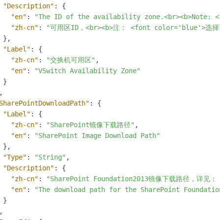
"Description"
:
{
"en"
:
"The ID of the availability zone.<br><b>Note: <
"zh-cn"
:
"可用区ID，<br><b>注： <font color='blue
}
,
"Label"
:
{
"zh-cn"
:
"交换机可用区"
,
"en"
:
"VSwitch Availability Zone"
}
,
SharePointDownloadPath"
:
{
"Label"
:
{
"zh-cn"
:
"SharePoint镜像下载路径"
,
"en"
:
"SharePoint Image Download Path"
}
,
"Type"
:
"String"
,
"Description"
:
{
"zh-cn"
:
"SharePoint Foundation2013镜像下载路径，详见： <a h
"en"
:
"The download path for the SharePoint Foundatio
}
,