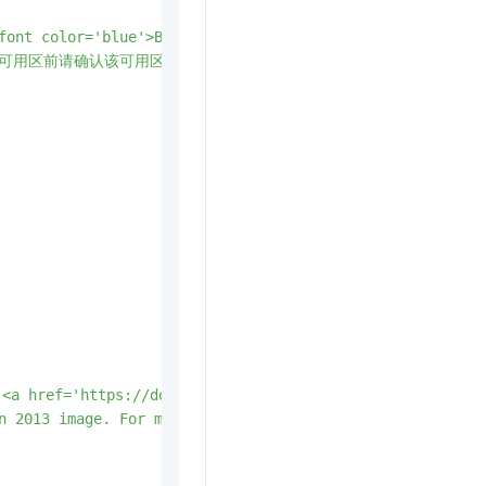
font color='blue'>Before you select an availability zone
'>选择可用区前请确认该可用区是否支持创建ECS资源的规格</font></b>"
ref='https://docs.microsoft.com/zh-cn/OfficeUpdates/s
n 2013 image. For more information, see <a href='https:/