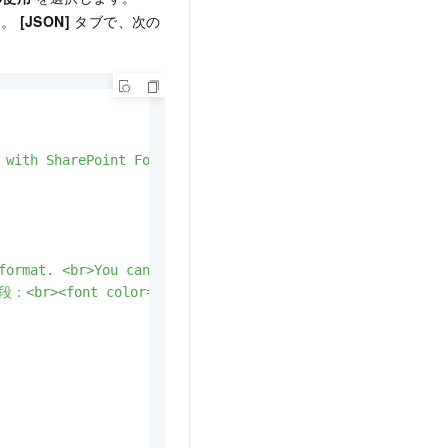
す。
[JSON]
タブで、次の
 with SharePoint Foundation 2013. The default image is w
format. <br>You can use one of the following IP address 
 color='green'>[10.0.0.0/8]</font><br><font color='