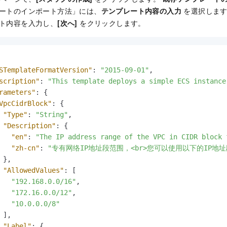
ートのインポート方法」には、
テンプレート内容の入力
を選択しま
ト内容を入力し、
[次へ]
をクリックします。
STemplateFormatVersion"
:
"2015-09-01"
,
scription"
:
"This template deploys a simple ECS instance
rameters"
:
{
VpcCidrBlock"
:
{
"Type"
:
"String"
,
"Description"
:
{
"en"
:
"The IP address range of the VPC in CIDR block 
"zh-cn"
:
"专有网络IP地址段范围，<br>您可以使用以下的IP地址段：<br><font
}
,
"AllowedValues"
:
[
"192.168.0.0/16"
,
"172.16.0.0/12"
,
"10.0.0.0/8"
]
,
"Label"
:
{