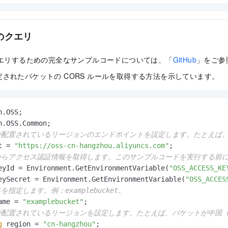
ルのクエリ
クエリするための完全なサンプルコードについては、「
GitHub
」をご参
されたバケットの CORS ルールを取得する方法を示しています。
が配置されているリージョンのエンドポイントを設定します。たとえば、バケットが中
t = 
"https://oss-cn-hangzhou.aliyuncs.com"
からアクセス認証情報を取得します。このサンプルコードを実行する前に、OSS_A
eyId = Environment.GetEnvironmentVariable(
"OSS_ACCESS_KE
eySecret = Environment.GetEnvironmentVariable(
"OSS_ACCES
を指定します。例：examplebucket。
ame = 
"examplebucket"
が配置されているリージョンを設定します。たとえば、バケットが中国 (杭州
g
 region = 
"cn-hangzhou"
;
