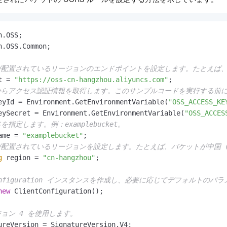
n.OSS.Common;

が配置されているリージョンのエンドポイントを設定します。たとえば、バケットが中
t = 
"https://oss-cn-hangzhou.aliyuncs.com"
からアクセス認証情報を取得します。このサンプルコードを実行する前に、OSS_A
eyId = Environment.GetEnvironmentVariable(
"OSS_ACCESS_KE
eySecret = Environment.GetEnvironmentVariable(
"OSS_ACCES
を指定します。例：examplebucket。
ame = 
"examplebucket"
が配置されているリージョンを設定します。たとえば、バケットが中国 (杭州
g
 region = 
"cn-hangzhou"
;

ntConfiguration インスタンスを作成し、必要に応じてデフォルトの
new
 ClientConfiguration();

ジョン 4 を使用します。
ureVersion = SignatureVersion.V4;
