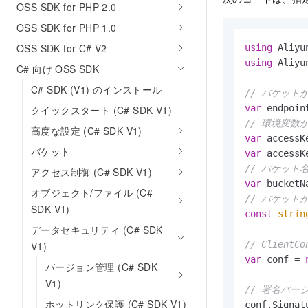
OSS SDK for PHP 2.0
OSS SDK for PHP 1.0
OSS SDK for C# V2
using
using
 Aliyu
C# 向け OSS SDK
C# SDK (V1) のインストール
// バケット
var
 endpoin
クイックスタート (C# SDK V1)
// 環境変数
高度な設定 (C# SDK V1)
var
 accessK
バケット
var
 accessK
// バケット名
アクセス制御 (C# SDK V1)
var
 bucketN
オブジェクト/ファイル (C#
// バケット
SDK V1)
const
strin
データセキュリティ (C# SDK
// Clie
V1)
var
 conf = 
バージョン管理 (C# SDK
V1)
// 署名バー
ホットリンク保護 (C# SDK V1)
conf.Signat