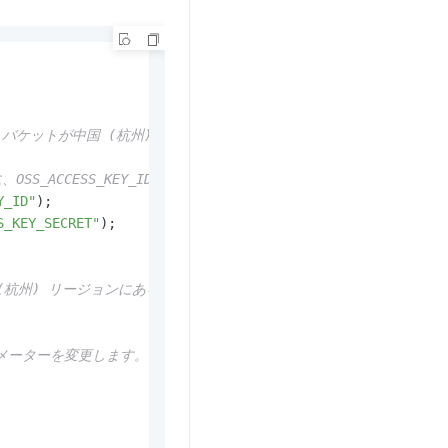
国 (杭州) リージョンにある場合、エンドポイントを https://oss
CCESS_KEY_ID および OSS_ACCESS_KEY_SECRET 
Y_ID"
S_KEY_SECRET"
) リージョンにある場合、リージョンを cn-hangzhou に設定
パラメーターを変更します。