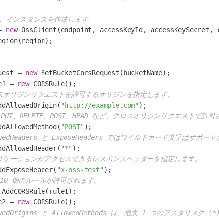
ient インスタンスを作成します。
= 
new
 OssClient(endpoint, accessKeyId, accessKeySecret, c
uest = 
new
 SetBucketCorsRequest(bucketName);

e1 = 
new
 CORSRule();

ロスオリジンリクエストを許可するオリジンを指定します。
ddAllowedOrigin(
"http://example.com"
);

T、PUT、DELETE、POST、HEAD など、クロスオリジンリクエスト
ddAllowedMethod(
"POST"
);

lowedHeaders と ExposeHeaders ではワイルドカード文字はサ
ddAllowedHeader(
"*"
);

プリケーションがアクセスできるレスポンスヘッダーを指定します。
ddExposeHeader(
"x-oss-test"
);

大 10 個のルールが許可されます。
.AddCORSRule(rule1);

e2 = 
new
 CORSRule();

lowedOrigins と AllowedMethods は、最大 1 