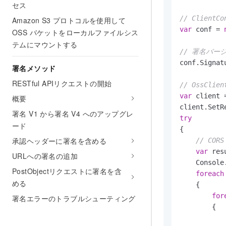
セス
// Clie
Amazon S3 プロトコルを使用して
var
 conf = 
OSS バケットをローカルファイルシス
テムにマウントする
// 署名バー
conf.Signat
署名メソッド
RESTful APIリクエストの開始
// OssCl
var
 client 
概要
署名 V1 から署名 V4 へのアップグレ
try
ード
{

承認ヘッダーに署名を含める
// CO
var
 res
URLへの署名の追加
    Console
PostObjectリクエストに署名を含
foreach
める
    {

for
署名エラーのトラブルシューティング
        {

           