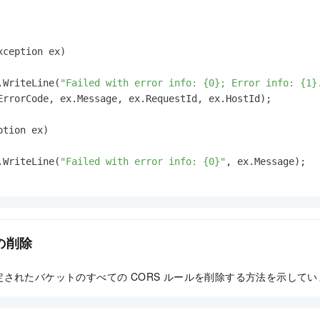
xception ex)

.WriteLine(
"Failed with error info: {0}; Error info: {1}
ErrorCode, ex.Message, ex.RequestId, ex.HostId);

ption ex)

.WriteLine(
"Failed with error info: {0}"
, ex.Message);

の削除
されたバケットのすべての CORS ルールを削除する方法を示してい