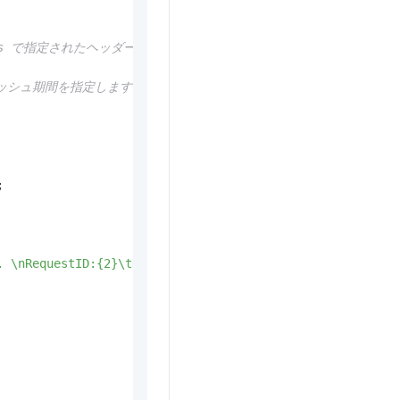
-Headers で指定されたヘッダーを許可するかどうかを指定します。
キャッシュ期間を指定します。単位：秒。


. \nRequestID:{2}\tHostID:{3}"
,
