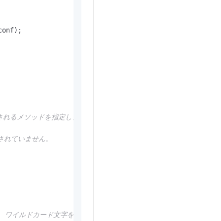
onf);

で許可されるメソッドを指定します。
ポートされていません。
つのアスタリスク (*) ワイルドカード文字をサポートします。アスタリスク 