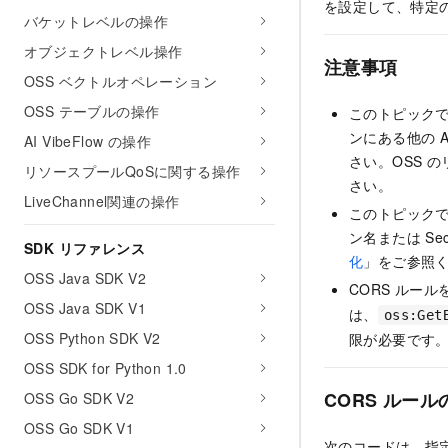
を設定して、特定
バケットレベルの操作
オブジェクトレベル操作
注意事項
OSS ベクトルオペレーション
OSS テーブルの操作
このトピックで
ンにある他の A
AI VibeFlow の操作
さい。OSS 
リソースプールQoSに関する操作
さい。
LiveChannel関連の操作
このトピックで
ン名または Secu
SDK リファレンス
化
」をご参照
OSS Java SDK V2
CORS ルー
OSS Java SDK V1
は、
oss:Get
OSS Python SDK V2
限が必要です
OSS SDK for Python 1.0
CORS ルール
OSS Go SDK V2
OSS Go SDK V1
次のコードは、指定