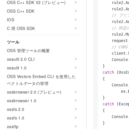
OSS C++ SDK V2 (プレビュー)
    rule2.A
    rule2.A
OSS C++ SDK
// プリ
IOS
    rule2.A
C 用 OSS SDK
// 特
    rule2.M
    request
ツール
// CO
OSS 管理ツールの概要
    client.
ossutil 2.0 CLI
    Console
ossutil 1.0
catch
 (OssE
OSS Vectors Embed CLI を使用した
{

ベクトルデータの管理
    Console
ossbrowser 2.0 (プレビュー)
        ex.
ossbrowser 1.0
catch
 (Exce
ossfs 2.0
{

    Console
ossfs 1.0
}
ossftp