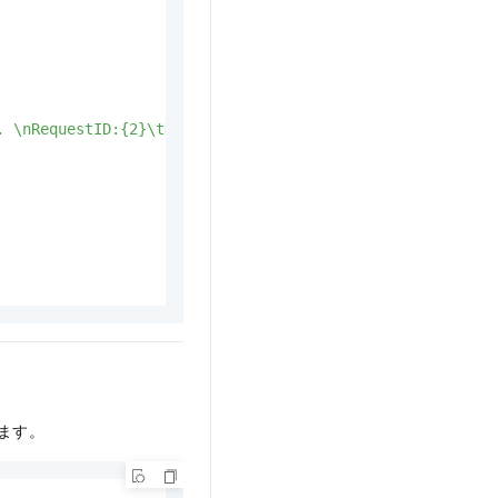
. \nRequestID:{2}\tHostID:{3}"
,

ます。