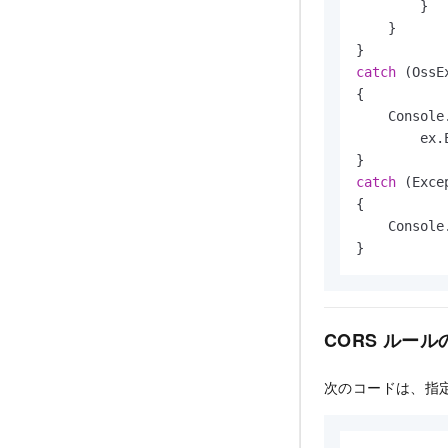
        }

    }

catch
 (OssE
{

    Console
        ex.
catch
 (Exce
{

    Console
}
CORS ルール
次のコードは、指定