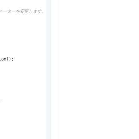
パラメーターを変更します。
onf);


