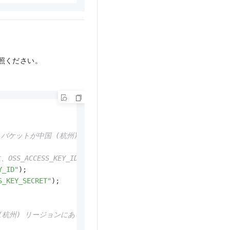
照ください。
国 (杭州) リージョンにある場合、エンドポイントを https://oss
CCESS_KEY_ID および OSS_ACCESS_KEY_SECRET 
Y_ID"
S_KEY_SECRET"
) リージョンにある場合、リージョンを cn-hangzhou に設定