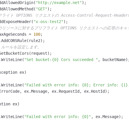
ddAllowedOrigin(
"http://example.net"
);

ddAllowedMethod(
"GET"
);

フライト OPTIONS リクエストの Access-Control-Request
ddExposeHeader(
"x-oss-test2"
);

定のリソースに対するプリフライト OPTIONS リクエストへの応答の
axAgeSeconds = 
100
;

.AddCORSRule(rule2);

RS ルールを設定します。
SetBucketCors(request);

.WriteLine(
"Set bucket:{0} Cors succeeded "
, bucketName);
xception ex)

.WriteLine(
"Failed with error info: {0}; Error info: {1}
ErrorCode, ex.Message, ex.RequestId, ex.HostId);

ption ex)

.WriteLine(
"Failed with error info: {0}"
, ex.Message);
