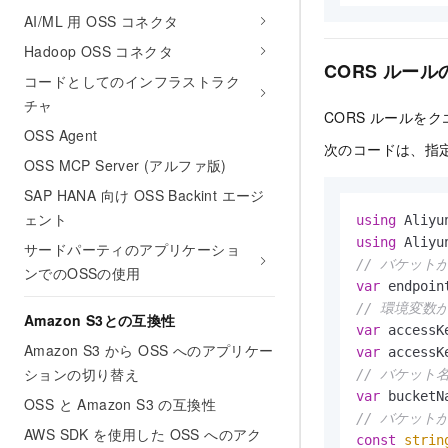
AI/ML 用 OSS コネクタ
Hadoop OSS コネクタ
CORS ルー
コードとしてのインフラストラク
チャ
CORS ルールを
OSS Agent
次のコードは、指定
OSS MCP Server (アルファ版)
SAP HANA 向け OSS Backint エージ
ェント
using
using
サードパーティのアプリケーショ
// バケット
ンでのOSSの使用
var
 endpoin
// 環境変数
Amazon S3との互換性
var
 accessK
Amazon S3 から OSS へのアプリケー
var
 accessK
ションの切り替え
// バケット名
var
 bucketN
OSS と Amazon S3 の互換性
// バケット
AWS SDK を使用した OSS へのアク
const
strin