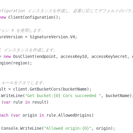
ntConfiguration インスタンスを作成し、必要に応じてデフォルトの
new
 ClientConfiguration();

ジョン 4 を使用します。
ureVersion = SignatureVersion.V4;

ient インスタンスを作成します。
= 
new
 OssClient(endpoint, accessKeyId, accessKeySecret, c
RS ルールをクエリします。
ult = client.GetBucketCors(bucketName);

.WriteLine(
"Get bucket:{0} Cors succeeded "
, bucketName);
 (
var
 rule 
in
 result)

each
 (
var
 origin 
in
 rule.AllowedOrigins)

 Console.WriteLine(
"Allowed origin:{0}"
, origin);
