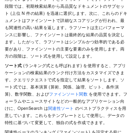
段階では、初期検索結果から高品質なドキュメントのサブセッ
ト (上位 N 件の結果) を迅速に選択します。次に、これらのドキ
ュメントはファインソートで詳細なスコアリングが行われ、最
も関連性の高い結果を返します。ラフソートは主にパフォーマ
ンスに影響し、ファインソートは最終的な結果の品質を決定し
ます。したがって、ラフソートはシンプルかつ効率的である必
要があり、ファインソートの主要な要素のみを使用します。両
方の段階は、ソート式を使用して設定します。
ソート式
(ランキング式とも呼ばれます) を使用すると、アプリ
ケーションの検索結果のランク付け方法をカスタマイズできま
す。クエリリクエストで式を指定して結果をソートします。ソ
ート式では、基本演算 (算術、関係、論理、ビット、条件演
算)、数学関数、および
ファインソート関数
を使用できます。フ
ォーラムやニュースサイトなどの一般的なアプリケーション向
けに、OpenSearch は
関連性ソート
のベストプラクティスを用
意しています。これらをテンプレートとして使用し、データの
特性に基づいて変更して、独自の式を作成できます。
関連性ベースのランキング (ファインソート) を設定する前に、