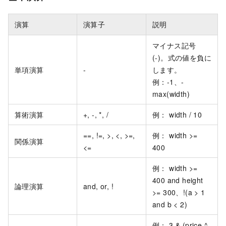
演算
演算子
説明
マイナス記号
(-)。式の値を負に
単項演算
-
します。
例：-1、-
max(width)
算術演算
+, -, *, /
例： width / 10
==, !=, >, <, >=,
例： width >=
関係演算
<=
400
例： width >=
400 and height
論理演算
and, or, !
>= 300、!(a > 1
and b < 2)
例： 3 & (price ^