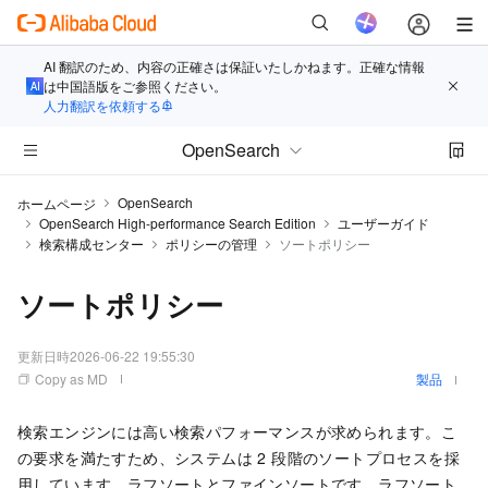
AI 翻訳のため、内容の正確さは保証いたしかねます。正確な情報
は中国語版をご参照ください。
人力翻訳を依頼する
OpenSearch
OpenSearch
ホームページ
OpenSearch High-performance Search Edition
ユーザーガイド
検索構成センター
ポリシーの管理
ソートポリシー
ソートポリシー
更新日時
2026-06-22 19:55:30
Copy as MD
製品
検索エンジンには高い検索パフォーマンスが求められます。こ
の要求を満たすため、システムは 2 段階のソートプロセスを採
用しています。ラフソートとファインソートです。ラフソート