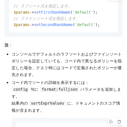
// ラフソート式を指定します。
$params
->
setFirstRankName
(
'default'
// ファインソート式を指定します。
$params
->
setSecondRankName
(
'default'
);
注
：
コンソールでデフォルトのラフソートおよびファインソート
ポリシーを設定していても、コード内で異なるポリシーを指
定した場合、クエリ時にはコードで定義されたポリシーが優
先されます。
コード内でソートの詳細を表示するには：
句に
パラメータを追加しま
config
format:fulljson
す。
結果内の
に、ドキュメントのスコア情
sortExprValues
報が含まれます。