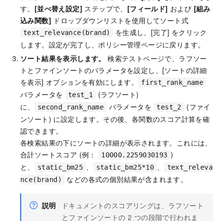
す。
[並べ替え設定]
ステップで、
[フィールド]
および
[組み
込み関数]
ドロップダウンリストを使用してソート式
を生成し、[完了] をクリック
text_relevance(brand)
します。設定が完了し、ポリシー管理ページに戻ります。
ソート結果を表示します。
検索テストページで、ラフソー
トとファインソートのパラメータを設定し、[ソートの詳細
を表示] オプションを有効にします。
first_rank_name
パラメータを
(ラフソート)
test_1
に、
パラメータを
(ファイ
second_rank_name
test_2
ンソート) に設定します。その後、各関数のスコア計算を確
認できます。
各検索結果の下にソートの詳細が表示されます。これには、
合計ソートスコア (例：
)
10000.2259030193
と、
、
、
static_bm25
static_bm25*10
text_releva
などの各式の個別結果が含まれます。
nce(brand)
説明
ドキュメントのスコアリングは、ラフソート
とファインソートの 2 つの段階で行われま