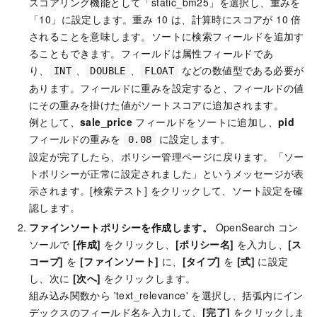
スコアリング機能として「static_bm25」を選択し、重みを
「10」に設定します。重み 10 は、計算時にスコアが 10 倍
されることを意味します。ソートに検索フィールドを追加す
ることもできます。フィールドは属性フィールドであ
り、
、
、
などの数値型である必要が
INT
DOUBLE
FLOAT
あります。フィールドに重みを設定すると、フィールドの値
にその重みを掛けた値がソートスコアに追加されます。
例として、
sale_price
フィールドをソートに追加し、
pid
フィールドの重みを
に設定します。
0.08
設定が完了したら、ポリシー管理ページに戻ります。「ソー
トポリシーが正常に設定されました」というメッセージが表
示されます。[検索テスト] をクリックして、ソート設定を確
認します。
ファインソートポリシーを作成します。
OpenSearch コン
ソールで
[作成]
をクリックし、
[ポリシー名]
を入力し、
[ス
コープ]
を
[ファインソート]
に、
[タイプ]
を
[式]
に設定
し、次に
[次へ]
をクリックします。
組み込み関数から 'text_relevance' を選択し、括弧内にイン
デックスのフィールド名を入力して、
[完了]
をクリックしま