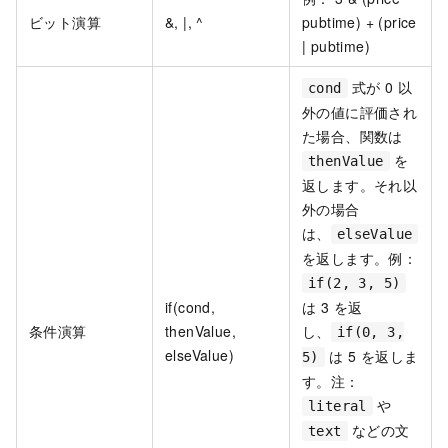
ビット演算
&, |, ^
pubtime) + (price
| pubtime)
式が 0 以
cond
外の値に評価され
た場合、関数は
を
thenValue
返します。それ以
外の場合
は、
elseValue
を返します。例：
if(2, 3, 5)
if(cond,
は 3 を返
条件演算
thenValue,
し、
if(0, 3,
elseValue)
は 5 を返しま
5)
す。注：
や
literal
などの文
text