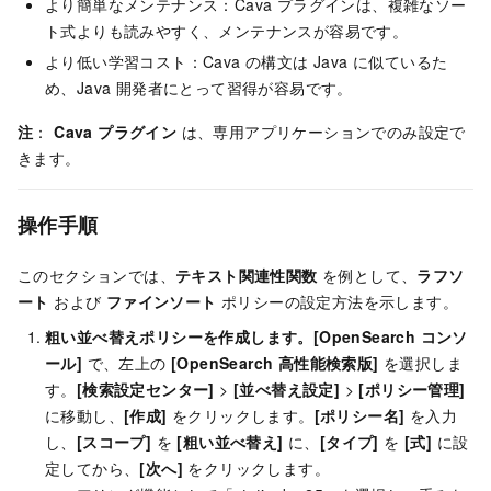
より簡単なメンテナンス：Cava プラグインは、複雑なソー
ト式よりも読みやすく、メンテナンスが容易です。
より低い学習コスト：Cava の構文は Java に似ているた
め、Java 開発者にとって習得が容易です。
注
：
Cava プラグイン
は、専用アプリケーションでのみ設定で
きます。
操作手順
このセクションでは、
テキスト関連性関数
を例として、
ラフソ
ート
および
ファインソート
ポリシーの設定方法を示します。
粗い並べ替えポリシーを作成します。
[OpenSearch コンソ
ール]
で、左上の
[OpenSearch 高性能検索版]
を選択しま
す。
[検索設定センター]
>
[並べ替え設定]
>
[ポリシー管理]
に移動し、
[作成]
をクリックします。
[ポリシー名]
を入力
し、
[スコープ]
を
[粗い並べ替え]
に、
[タイプ]
を
[式]
に設
定してから、
[次へ]
をクリックします。