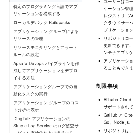
ユーザーはコ
特定のプログラミング言語でアプ
ケーション管
リケーションを構成する
レジストリ（AC
ローカルデバッグ Buildpacks
クラウドサーバ
プリケーショ
アプリケーション グループによる
リポジトリコ
リソースの管理
更新できます
リソースモニタリングとアラート
ンテナアプリ
ルールの設定
アプリケーシ
Apsara Devops パイプラインを作
ることもでき
成してアプリケーションをデプロ
イする方法
制限事項
アプリケーショングループでの自
動化タスクの実行
Alibaba 
アプリケーション グループのコス
サポートされ
ト分析の表示
GitHub と
DingTalk アプリケーションの
Go、Node
Simple Log Service のログ監査サ
リポジトリは、
ービスを有効化および構成する