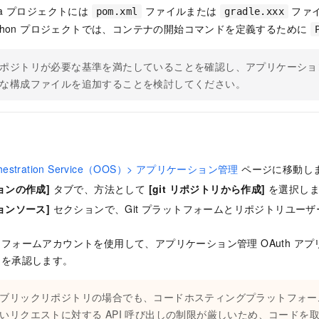
va プロジェクトには
ファイルまたは
ファ
pom.xml
gradle.xxx
ython プロジェクトでは、コンテナの開始コマンドを定義するために
ポジトリが必要な基準を満たしていることを確認し、アプリケーショ
な構成ファイルを追加することを検討してください。
rchestration Service（OOS）> アプリケーション管理
ページに移動し
ョンの作成]
タブで、方法として
[git リポジトリから作成]
を選択しま
ョンソース]
セクションで、Git プラットフォームとリポジトリユー
フォームアカウントを使用して、アプリケーション管理 OAuth ア
スを承認します。
ブリックリポジトリの場合でも、コードホスティングプラットフォー
いリクエストに対する API 呼び出しの制限が厳しいため、コードを