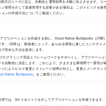
チームの両方のニーズに応え、自動化と運用効率を大幅に向上させます。コード
ン管理を介して直接管理する必要がある場合は、このトピックを参照し
ションの作成方法についてご確認ください。
アプリケーションを作成する前に、Cloud Native Buildpacks（
す。 CNB は、開発者にとって、あらゆる環境に適したコンテナイ
的で安全な方法を提供します。
まなプログラミング言語とフレームワークをサポートし、アプリケーシ
リを自動的に決定します。これにより、さまざまな環境間で一貫性が
ージによりビルド速度とストレージ効率が向上し、更新とメンテナン
ud Native Buildpacks
」をご参照ください。
理では、Git リポジトリを介してアプリケーションを作成できます