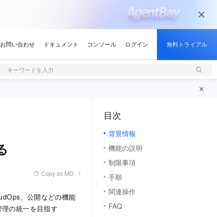
キーワードを入力
目次
（1, M）
背景情報
る
機能の説明
制限事項
Copy as MD
手順
関連操作
dOps、公開などの機能
FAQ
管理の統一を目指す