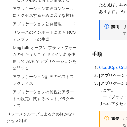
たとえば、Ja
アプリケーション管理コンソール
あります。 P
にアクセスするために必要な権限
アプリケーション公開管理
説明
リ
リソースのインポートによる ROS
要
テンプレートの生成
DingTalk オープン プラットフォー
手順
ムのセキュリティ ドメイン名を使
用して ACK でアプリケーションを
CloudOps O
公開する
[アプリケーシ
アプリケーション計画のベストプ
[アプリケーシ
ラクティス
します。
アプリケーションの監視とアラー
コードプラット
トの設定に関するベストプラクテ
リへのアクセ
ィス
リソースグループによるきめ細かなア
重要
パ
クセス制御
な