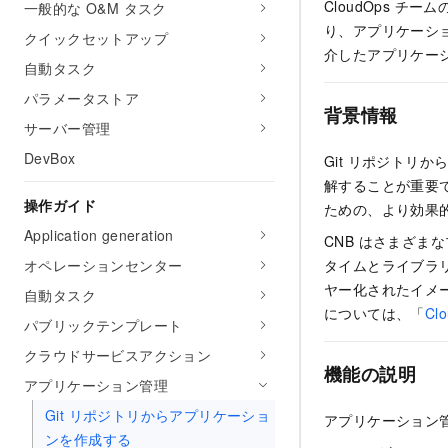
CloudOps 
一般的な O&M タスク
り、アプリケーショ
クイックセットアップ
介したアプリケー
自動タスク
パラメータストア
背景情報
サーバー管理
DevBox
Git リポジトリから
解することが重要で
操作ガイド
ための、より効果
Application generation
CNB はさまざ
オペレーションセンター
タイムとライブラ
ヤー化されたイメ
自動タスク
については、「
Clo
パブリックテンプレート
クラウドサービスアクション
機能の説明
アプリケーション管理
Git リポジトリからアプリケーショ
アプリケーション管
ンを作成する