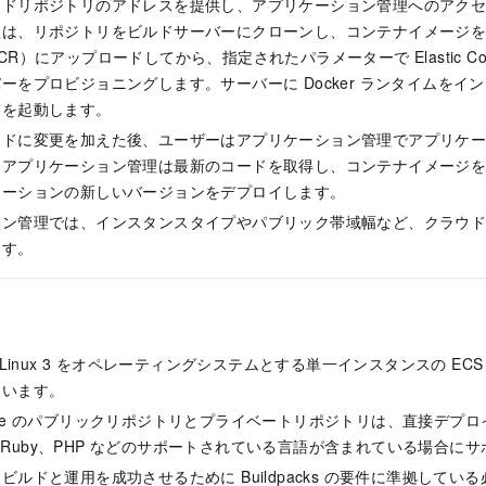
ードリポジトリのアドレスを提供し、アプリケーション管理へのアク
理は、リポジトリをビルドサーバーにクローンし、コンテナイメージ
R）にアップロードしてから、指定されたパラメーターで Elastic Comput
ーをプロビジョニングします。サーバーに Docker ランタイムをイ
ンを起動します。
ードに変更を加えた後、ユーザーはアプリケーション管理でアプリケ
。アプリケーション管理は最新のコードを取得し、コンテナイメージ
ケーションの新しいバージョンをデプロイします。
ョン管理では、インスタンスタイプやパブリック帯域幅など、クラウ
ます。
Cloud Linux 3 をオペレーティングシステムとする単一インスタンスの 
ています。
 Gitee のパブリックリポジトリとプライベートリポジトリは、直接デプロイで
.js、Ruby、PHP などのサポートされている言語が含まれている場合に
ビルドと運用を成功させるために Buildpacks の要件に準拠してい