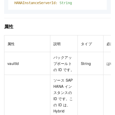
HANAInstanceServerId:
String
属性
属性
説明
タイプ
必須
バックアッ
vaultId
プボールト
String
はい
の ID です。
ソース SAP
HANA イン
スタンスの
ID です。こ
の ID は、
Hybrid