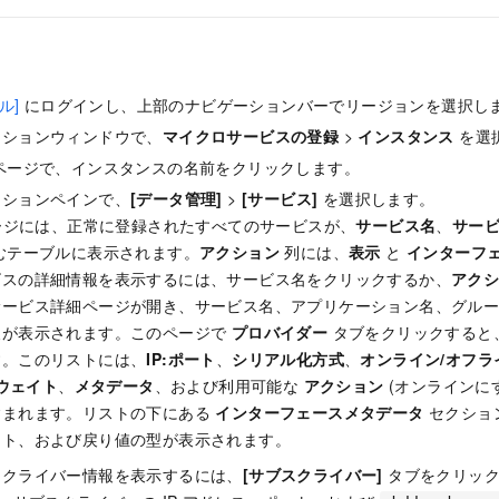
ル]
にログインし、上部のナビゲーションバーでリージョンを選択し
ーションウィンドウで、
マイクロサービスの登録
>
インスタンス
を選
ページで、インスタンスの名前をクリックします。
ーションペインで、
[データ管理]
>
[サービス]
を選択します。
ジには、正常に登録されたすべてのサービスが、
サービス名
、
サー
むテーブルに表示されます。
アクション
列には、
表示
と
インターフ
ビスの詳細情報を表示するには、サービス名をクリックするか、
アク
サービス詳細ページが開き、サービス名、アプリケーション名、グル
報が表示されます。このページで
プロバイダー
タブをクリックすると
す。このリストには、
IP:ポート
、
シリアル化方式
、
オンライン/オフラ
ウェイト
、
メタデータ
、および利用可能な
アクション
(オンラインに
含まれます。リストの下にある
インターフェースメタデータ
セクショ
スト、および戻り値の型が表示されます。
スクライバー情報を表示するには、
[サブスクライバー]
タブをクリッ