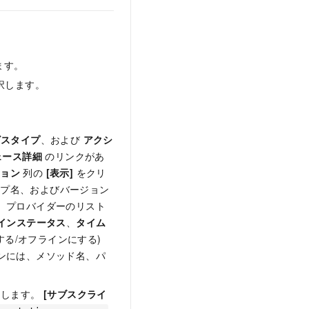
ます。
択します。
ビスタイプ
、および
アクシ
ェース詳細
のリンクがあ
ション
列の
[表示]
をクリ
ープ名、およびバージョン
、プロバイダーのリスト
インステータス
、
タイム
する/オフラインにする)
ンには、メソッド名、パ
クします。
[サブスクライ