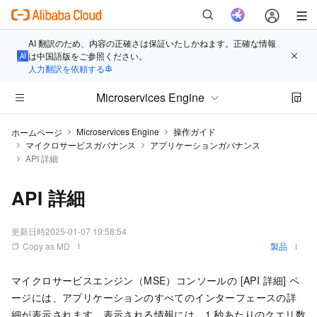
AI 翻訳のため、内容の正確さは保証いたしかねます。正確な情報
は中国語版をご参照ください。
人力翻訳を依頼する
Microservices Engine
Microservices Engine
操作ガイド
ホームページ
マイクロサービスガバナンス
アプリケーションガバナンス
API 詳細
API 詳細
更新日時
2025-01-07 19:58:54
Copy as MD
製品
マイクロサービスエンジン（MSE）コンソールの [API 詳細] ペ
ージには、アプリケーションのすべてのインターフェースの詳
細が表示されます。表示される情報には、1 秒あたりのクエリ数