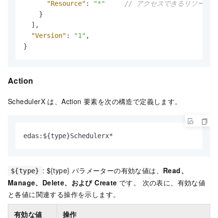
"Resource"
:
"*"
// アクセスできるリソース。
}
]
,
"Version"
:
"1"
,
}
Action
SchedulerX は、Action 要素を次の構造で定義します。
edas
:
$
{
type
}
Schedulerx*
: ${type} パラメーターの有効な値は、
Read、
${type}
Manage、Delete、および Create
です。 次の表に、有効な値
と各値に関連する操作を示します。
有効な値
操作