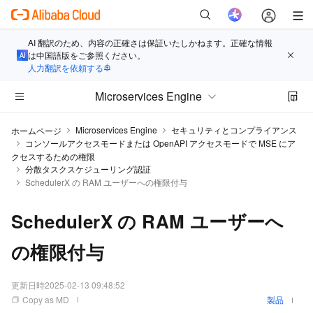
AI 翻訳のため、内容の正確さは保証いたしかねます。正確な情報
は中国語版をご参照ください。
人力翻訳を依頼する
Microservices Engine
Microservices Engine
セキュリティとコンプライアンス
ホームページ
コンソールアクセスモードまたは OpenAPI アクセスモードで MSE にア
クセスするための権限
分散タスクスケジューリング認証
SchedulerX の RAM ユーザーへの権限付与
SchedulerX の RAM ユーザーへ
の権限付与
更新日時
2025-02-13 09:48:52
Copy as MD
製品