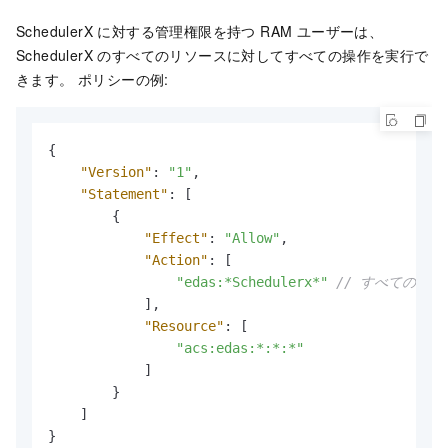
SchedulerX に対する管理権限を持つ RAM ユーザーは、
SchedulerX のすべてのリソースに対してすべての操作を実行で
きます。 ポリシーの例:
{
"Version"
:
"1"
,
"Statement"
:
[
{
"Effect"
:
"Allow"
,
"Action"
:
[
"edas:*Schedulerx*"
// すべてのリ
]
,
"Resource"
:
[
"acs:edas:*:*:*"
]
}
]
}