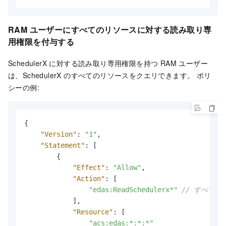
RAM ユーザーにすべてのリソースに対する読み取り専
用権限を付与する
SchedulerX に対する読み取り専用権限を持つ RAM ユーザー
は、SchedulerX のすべてのリソースをクエリできます。 ポリ
シーの例:
{
"Version"
:
"1"
,
"Statement"
:
[
{
"Effect"
:
"Allow"
,
"Action"
:
[
"edas:ReadSchedulerx*"
// すべて
]
,
"Resource"
:
[
"acs:edas:*:*:*"