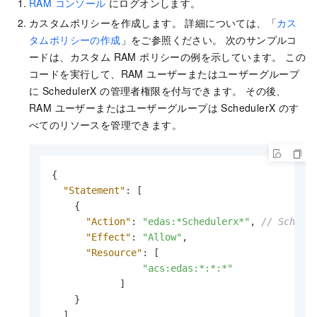
RAM コンソール
にログオンします。
カスタムポリシーを作成します。 詳細については、「
カス
タムポリシーの作成
」をご参照ください。 次のサンプルコ
ードは、カスタム RAM ポリシーの例を示しています。 この
コードを実行して、RAM ユーザーまたはユーザーグループ
に SchedulerX の管理者権限を付与できます。 その後、
RAM ユーザーまたはユーザーグループは SchedulerX のす
べてのリソースを管理できます。
{
"Statement"
:
[
{
"Action"
:
"edas:*Schedulerx*"
,
// Sch
"Effect"
:
"Allow"
,
"Resource"
:
[
"acs:edas:*:*:*"
]
}
]
,