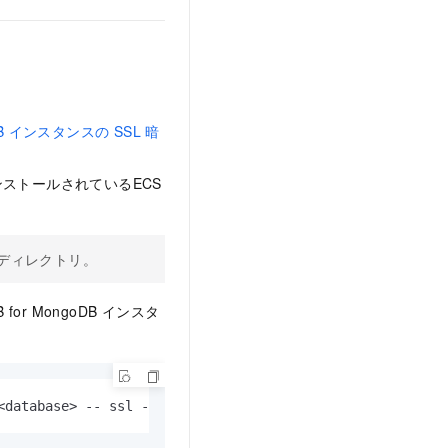
goDB インスタンスの SSL 暗
ストールされているECS
ディレクトリ。
r MongoDB インスタ
<database> -- ssl -- sslCAFile <sslCAFile_path> -- sslAl