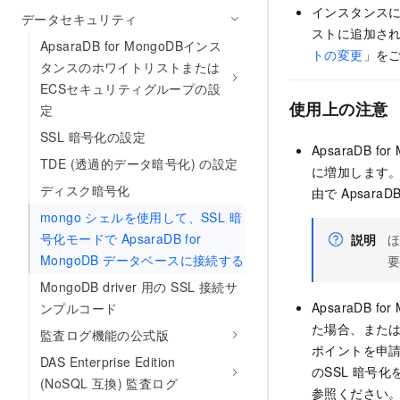
インスタンスに
データセキュリティ
ストに追加され
ApsaraDB for MongoDBインス
トの変更
」を
タンスのホワイトリストまたは
ECSセキュリティグループの設
使用上の注意
定
SSL 暗号化の設定
ApsaraDB f
TDE (透過的データ暗号化) の設定
に増加します。
ディスク暗号化
由で Apsar
mongo シェルを使用して、SSL 暗
号化モードで ApsaraDB for
説明
ほ
MongoDB データベースに接続する
MongoDB driver 用の SSL 接続サ
ApsaraDB f
ンプルコード
た場合、また
監査ログ機能の公式版
ポイントを申請
DAS Enterprise Edition
のSSL
暗号化
(NoSQL 互換) 監査ログ
参照ください