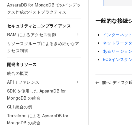
ApsaraDB for MongoDB でのインデッ
クス作成のベストプラクティス
一般的な接続
セキュリティとコンプライアンス
インターネット経
RAM によるアクセス制御
ネットワークタイ
リソースグループによるきめ細かなア
クセス制御
あるリージョンの
ECSインスタンス
開発者リソース
統合の概要
APIリファレンス
前へ:
ディスク
SDK を使用した ApsaraDB for
MongoDB の統合
CLI 統合の例
Terraform による ApsaraDB for
MongoDB の統合
ROS 連携の例