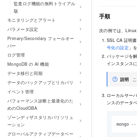
監査ログ機能の無料トライアル
版
手順
モニタリングとアラート
パラメータ設定
次の例では、Lin
Primary/Secondary フェールオー
SSL CA
証明書
バー
号化の設定
」
ログ管理
パッケージを解
インスタンス
MongoDB の AI 機能
データ移行と同期
説明
こ
データのバックアップとリカバリ
イベント管理
ローカルサーバー
パフォーマンス診断と最適化のた
ンスのデータ
めのCloudDBA
ゾーンディザスタリカバリソリュ
ーション
mongo --
グローバルアクティブデータベー