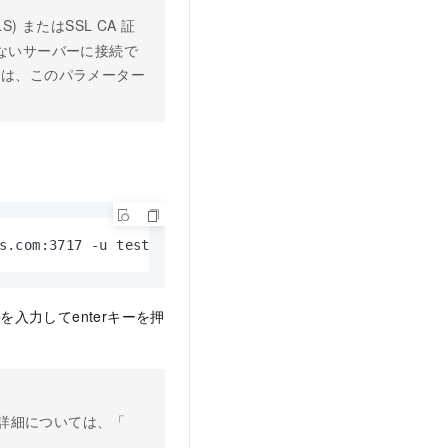
 (TLS) またはSSL CA
証
ないサーバーに接続で
合は、このパラメーター
.com:3717 -u test -p -- authenticationDatabase admin 
入力してenterキーを押
 詳細については、「