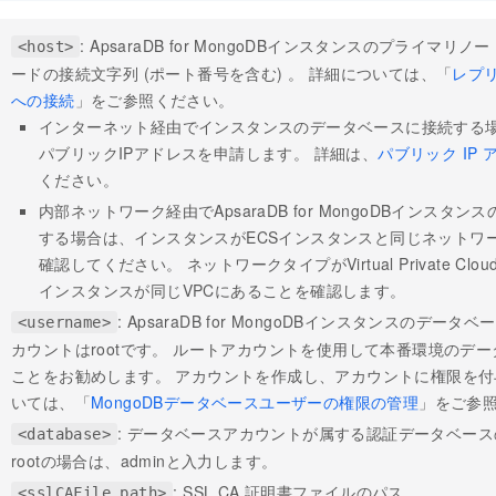
: ApsaraDB for MongoDBインスタンスのプライマ
<host>
ードの接続文字列 (ポート番号を含む) 。 詳細については、「
レプ
への接続
」をご参照ください。
インターネット経由でインスタンスのデータベースに接続する
パブリックIPアドレスを申請します。 詳細は、
パブリック IP
ください。
内部ネットワーク経由でApsaraDB for MongoDBインスタ
する場合は、インスタンスがECSインスタンスと同じネットワ
確認してください。 ネットワークタイプがVirtual Private Clou
インスタンスが同じVPCにあることを確認します。
: ApsaraDB for MongoDBインスタンスのデー
<username>
カウントはrootです。 ルートアカウントを使用して本番環境のデ
ことをお勧めします。 アカウントを作成し、アカウントに権限を付
いては、「
MongoDBデータベースユーザーの権限の管理
」をご参
: データベースアカウントが属する認証データベース
<database>
rootの場合は、adminと入力します。
: SSL CA
証明書ファイルのパス。
<sslCAFile_path>