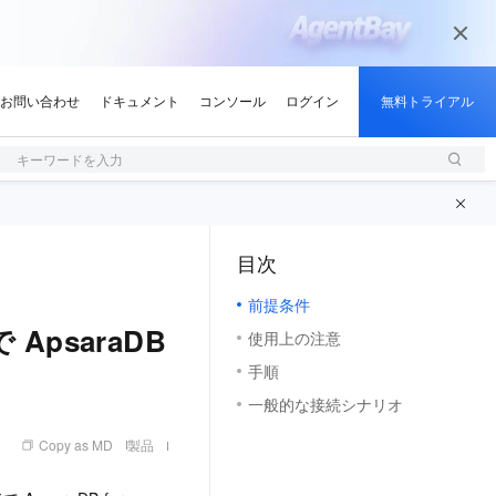
キーワードを入力
目次
（1, M）
前提条件
ApsaraDB
使用上の注意
手順
一般的な接続シナリオ
Copy as MD
製品