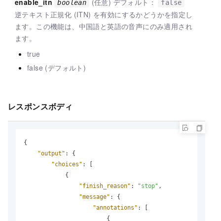
enable_itn
(任意) デフォルト：
boolean
false
逆テキスト正規化 (ITN) を有効にするかどうかを指定し
ます。この機能は、中国語と英語の音声にのみ適用され
ます。
true
false (デフォルト)
レスポンスボディ
{
"output"
:
{
"choices"
:
[
{
"finish_reason"
:
"stop"
,
"message"
:
{
"annotations"
:
[
{