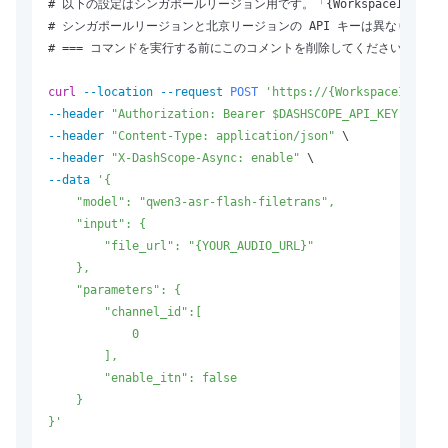
# 以下の設定はシンガポールリージョン用です。「{WorkspaceId}
# シンガポールリージョンと北京リージョンの API キーは異なります。API キーの取
# === コマンドを実行する前にこのコメントを削除してください。===

curl
--location
--request 
POST
'https://{WorkspaceId}.ap-
--header
"Authorization: Bearer $DASHSCOPE_API_KEY"
--header
"Content-Type: application/json"
--header
"X-DashScope-Async: enable"
--data
'{

    "model": "qwen3-asr-flash-filetrans",

    "input": {

        "file_url": "{YOUR_AUDIO_URL}"

    },

    "parameters": {

        "channel_id":[

            0

        ], 

        "enable_itn": false

    }

}'