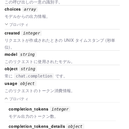
この呼び出しの一意の識別子。
choices
array
モデルからの出力情報。
プロパティ
created
integer
リクエストが作成されたときの UNIX タイムスタンプ (秒単
位)。
model
string
このリクエストに使用されたモデル。
object
string
常に
です。
chat.completion
usage
object
このリクエストのトークン消費情報。
プロパティ
completion_tokens
integer
モデル出力のトークン数。
completion_tokens_details
object