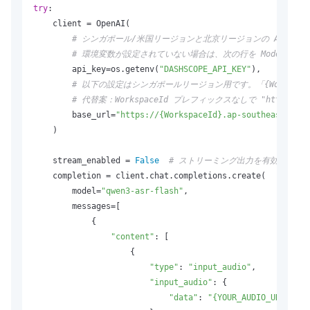
try
:

    client = OpenAI(

# シンガポール/米国リージョンと北京リージョンの API キーは異なります
# 環境変数が設定されていない場合は、次の行を Model Studio
        api_key=os.getenv(
"DASHSCOPE_API_KEY"
),

# 以下の設定はシンガポールリージョン用です。「{Worksp
# 代替案：WorkspaceId プレフィックスなしで "https://das
        base_url=
"https://{WorkspaceId}.ap-southeast-1.ma
    )

    stream_enabled = 
False
# ストリーミング出力を有効にする
    completion = client.chat.completions.create(

        model=
"qwen3-asr-flash"
,

        messages=[

            {

"content"
: [

                    {

"type"
: 
"input_audio"
,

"input_audio"
: {

"data"
: 
"{YOUR_AUDIO_URL}"