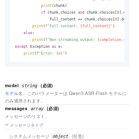
print
(chunk)

if
 chunk.choices 
and
 chunk.choices[
0
].delta.c
                full_content += chunk.choices[
0
].delta.co
print
(
f"Full content: 
{full_content}
"
)

else
:

print
(
f"Non-streaming output: 
{completion.choices
except
 Exception 
as
 e:

print
(
f"Error: 
{e}
"
)
model
(必須)
string
モデル
名。このパラメーターは Qwen3-ASR-Flash モデルに
のみ適用されます。
messages
(必須)
array
メッセージのリスト。
メッセージタイプ
システムメッセージ
(任意)
object