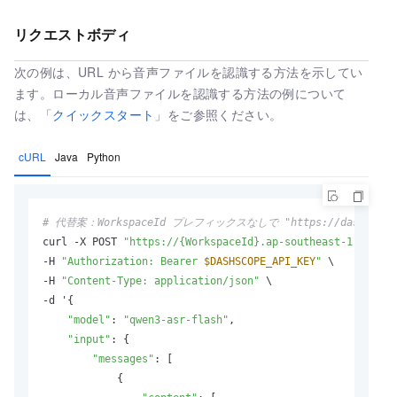
リクエストボディ
次の例は、URL から音声ファイルを認識する方法を示してい
ます。ローカル音声ファイルを認識する方法の例について
は、「
クイックスタート
」をご参照ください。
cURL
Java
Python
# 代替案：WorkspaceId プレフィックスなしで "https://dashscope-
curl -X POST 
"https://{WorkspaceId}.ap-southeast-1.maas.a
-H 
"Authorization: Bearer 
$DASHSCOPE_API_KEY
"
 \

-H 
"Content-Type: application/json"
 \

-d '{

"model"
: 
"qwen3-asr-flash"
,

"input"
: {

"messages"
: [

            {
