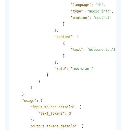
"language"
:
"zh"
,
"type"
:
"audio_info"
,
"emotion"
:
"neutral"
}
]
,
"content"
:
[
{
"text"
:
"Welcome to Alibaba C
}
]
,
"role"
:
"assistant"
}
}
]
}
,
"usage"
:
{
"input_tokens_details"
:
{
"text_tokens"
:
0
}
,
"output_tokens_details"
:
{