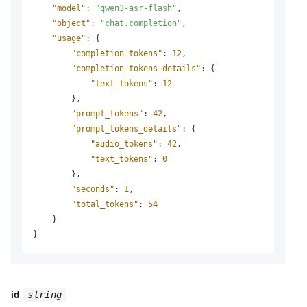
"model"
:
"qwen3-asr-flash"
,
"object"
:
"chat.completion"
,
"usage"
:
{
"completion_tokens"
:
12
,
"completion_tokens_details"
:
{
"text_tokens"
:
12
}
,
"prompt_tokens"
:
42
,
"prompt_tokens_details"
:
{
"audio_tokens"
:
42
,
"text_tokens"
:
0
}
,
"seconds"
:
1
,
"total_tokens"
:
54
}
}
id
string