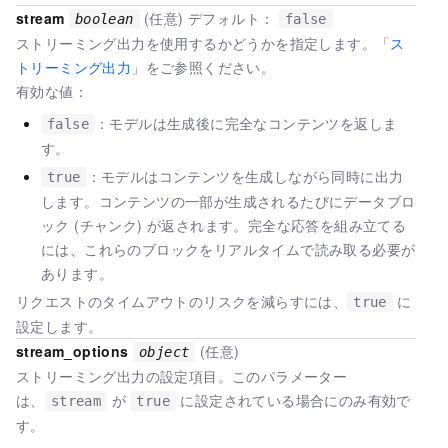
stream
(任意) デフォルト：
boolean
false
ストリーミング出力を使用するかどうかを指定します。「
ス
トリーミング出力
」をご参照ください。
有効な値：
：モデルは生成後に完全なコンテンツを返しま
false
す。
：モデルはコンテンツを生成しながら同時に出力
true
します。コンテンツの一部が生成されるたびにデータブロ
ック (チャンク) が返されます。完全な応答を組み立てる
には、これらのブロックをリアルタイムで読み取る必要が
あります。
リクエストのタイムアウトのリスクを減らすには、
に
true
設定します。
stream_options
(任意)
object
ストリーミング出力の設定項目。このパラメーター
は、
が
に設定されている場合にのみ有効で
stream
true
す。