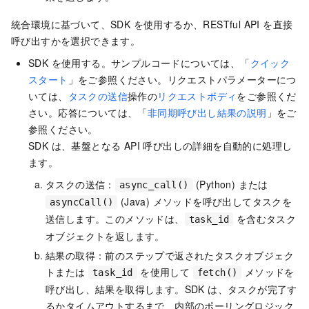
統合環境に基づいて、SDK を使用するか、RESTful API を直接
呼び出すかを選択できます。
SDK を使用する。サンプルコードについては、「
クイック
スタート
」をご参照ください。リクエストパラメーターにつ
いては、
タスクの送信
操作の
リクエストボディ
をご参照くだ
さい。応答については、「
非同期呼び出し結果の説明
」をご
参照ください。
SDK は、基盤となる API 呼び出しの詳細を自動的に処理し
ます。
タスクの送信：
(Python) または
async_call()
(Java) メソッドを呼び出してタスクを
asyncCall()
送信します。このメソッドは、
を含むタスク
task_id
オブジェクトを返します。
結果の取得：前のステップで返されたタスクオブジェク
トまたは
を使用して
メソッドを
task_id
fetch()
呼び出し、結果を取得します。SDK は、タスクが完了す
るかタイムアウトするまで、内部のポーリングロジック