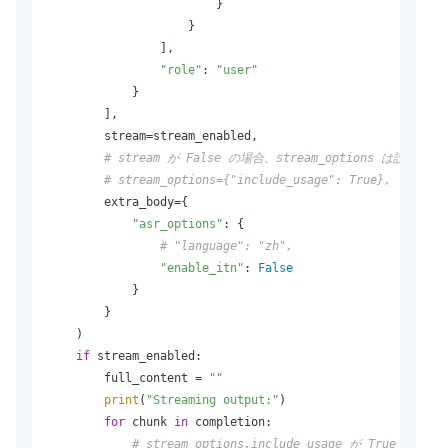
                        }

                    }

                ],

"role"
: 
"user"
            }

        ],

        stream=stream_enabled,

# stream が False の場合、stream_options は設定で
# stream_options={"include_usage": True},
        extra_body={

"asr_options"
: {

# "language": "zh",
"enable_itn"
: 
False
            }

        }

    )

if
 stream_enabled:

        full_content = 
""
print
(
"Streaming output:"
)

for
 chunk 
in
 completion:

# stream_options.include_usage が 