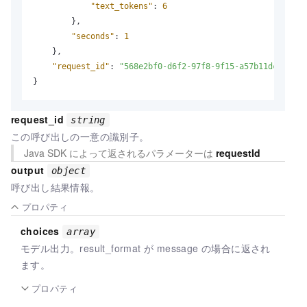
"text_tokens"
:
6
}
,
"seconds"
:
1
}
,
"request_id"
:
"568e2bf0-d6f2-97f8-9f15-a57b11dc6977"
}
request_id
string
この呼び出しの一意の識別子。
Java SDK によって返されるパラメーターは
requestId
output
object
呼び出し結果情報。
プロパティ
choices
array
モデル出力。result_format が message の場合に返され
ます。
プロパティ