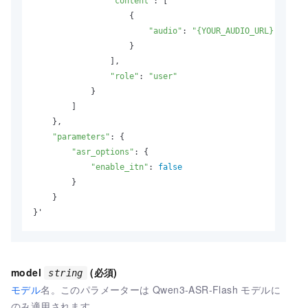
"content"
: [

                    {

"audio"
: 
"{YOUR_AUDIO_URL}"
                    }

                ],

"role"
: 
"user"
            }

        ]

    },

"parameters"
: {

"asr_options"
: {

"enable_itn"
: 
false
        }

    }

}'
model
(必須)
string
モデル
名。このパラメーターは Qwen3-ASR-Flash モデルに
のみ適用されます。