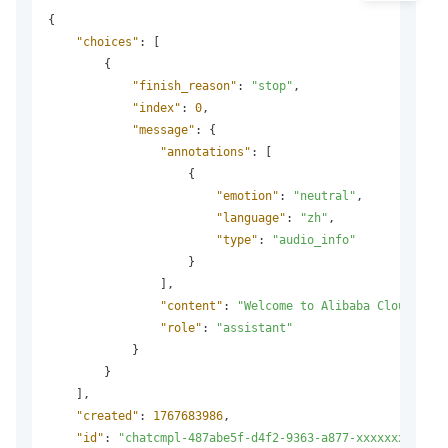
{
"choices"
:
[
{
"finish_reason"
:
"stop"
,
"index"
:
0
,
"message"
:
{
"annotations"
:
[
{
"emotion"
:
"neutral"
,
"language"
:
"zh"
,
"type"
:
"audio_info"
}
]
,
"content"
:
"Welcome to Alibaba Cloud."
,
"role"
:
"assistant"
}
}
]
,
"created"
:
1767683986
,
"id"
:
"chatcmpl-487abe5f-d4f2-9363-a877-xxxxxxx"
,