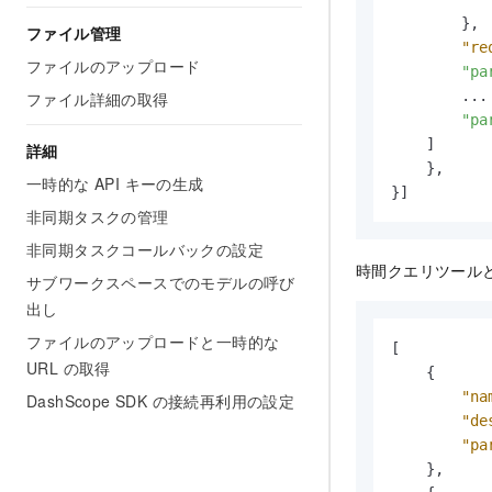
}
,
ファイル管理
"re
ファイルのアップロード
"pa
        ...

ファイル詳細の取得
"pa
]
詳細
}
,
一時的な API キーの生成
}
]
非同期タスクの管理
非同期タスクコールバックの設定
時間クエリツールと
サブワークスペースでのモデルの呼び
出し
ファイルのアップロードと一時的な
[
URL の取得
{
"na
DashScope SDK の接続再利用の設定
"de
"pa
}
,