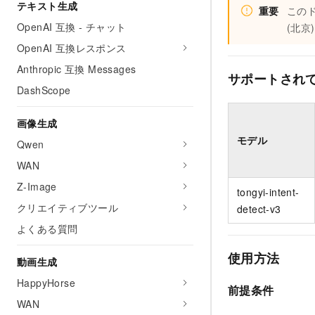
テキスト生成
重要
この
OpenAI 互換 - チャット
(北京
OpenAI 互換レスポンス
Anthropic 互換 Messages
サポートされ
DashScope
画像生成
モデル
Qwen
WAN
Z-Image
tongyi-intent-
クリエイティブツール
detect-v3
よくある質問
使用方法
動画生成
HappyHorse
前提条件
WAN