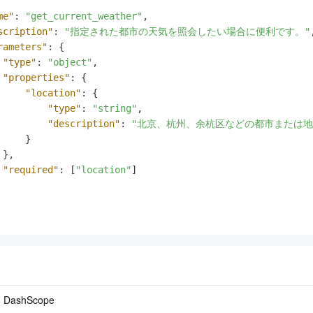
me"
:
"get_current_weather"
,
scription"
:
"指定された都市の天気を照会したい場合に便利です。"
rameters"
:
{
"type"
:
"object"
,
"properties"
:
{
"location"
:
{
"type"
:
"string"
,
"description"
:
"北京、杭州、余杭区などの都市または地
}
}
,
"required"
:
[
"location"
]
DashScope