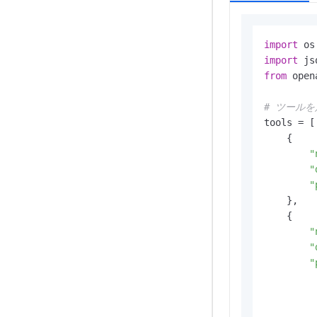
import
import
from
 open
# ツール
tools = [

    {

"
"
"
    },

    {

"
"
"