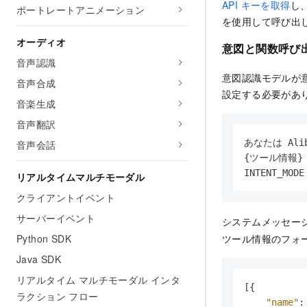
API キーを取得
し
ポートレートアニメーション
を使用して呼び出
オーディオ
意図と関数呼び
音声認識
意図認識モデルが
音声合成
設定する必要があり
音楽生成
音声翻訳
あなたは Al
音声会話
{ツール情報}

INTENT_M
リアルタイムマルチモーダル
クライアントイベント
サーバーイベント
システムメッセー
ツール情報のフォ
Python SDK
Java SDK
リアルタイム マルチモーダル インタ
[
{
ラクション フロー
"name"
: