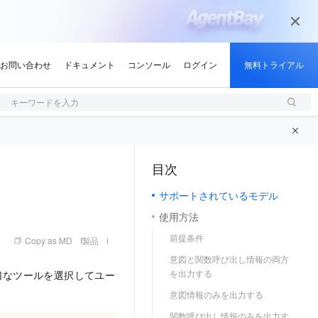
デル)
開発者リソース (アプリケーション)
キーワードを入力
目次
（1, M）
サポートされているモデル
使用方法
前提条件
Copy as MD
製品
意図と関数呼び出し情報の両方
を出力する
切なツールを選択してユー
意図情報のみを出力する
関数呼び出し情報のみを出力す