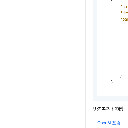
{
"na
"de
"pa
}
}
]
リクエストの例
OpenAI 互換