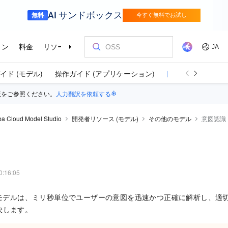
イド (モデル)
操作ガイド (アプリケーション)
開発者リソース (モ
版をご参照ください。
人力翻訳を依頼する
ba Cloud Model Studio
開発者リソース (モデル)
その他のモデル
意図認識
0:16:05
認識モデルは、ミリ秒単位でユーザーの意図を迅速かつ正確に解析し、適
決します。