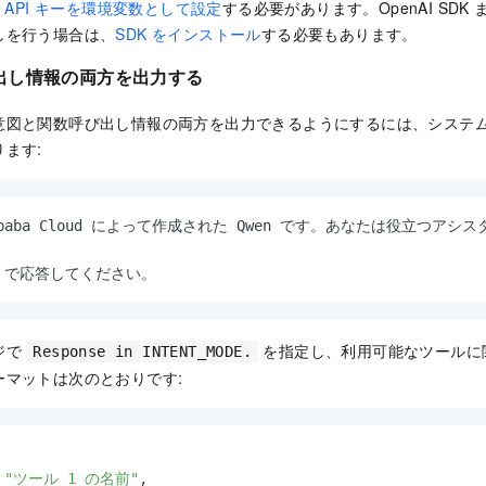
、
API キーを環境変数として設定
する必要があります。OpenAI SDK また
しを行う場合は、
SDK をインストール
する必要もあります。
出し情報の両方を出力する
意図と関数呼び出し情報の両方を出力できるようにするには、システ
ます:
ibaba Cloud によって作成された Qwen です。あなたは役立
ODE で応答してください。
ジで
を指定し、利用可能なツールに
Response in INTENT_MODE.
ーマットは次のとおりです:
"ツール 1 の名前"
,