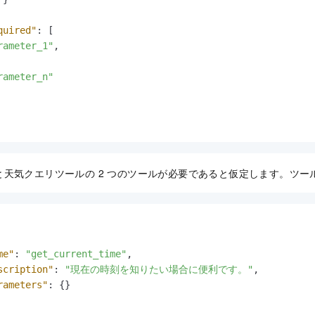
quired"
:
[
rameter_1"
,
rameter_n"
天気クエリツールの 2 つのツールが必要であると仮定します。ツー
me"
:
"get_current_time"
,
scription"
:
"現在の時刻を知りたい場合に便利です。"
,
rameters"
:
{
}