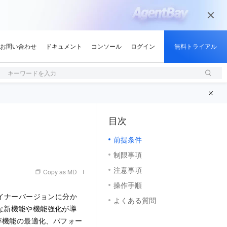
キーワードを入力
目次
（M）
前提条件
制限事項
注意事項
Copy as MD
操作手順
イナーバージョンに分か
よくある質問
大幅な新機能や機能強化が導
に既存機能の最適化、パフォー