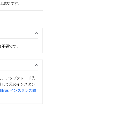
は成功です。
は不要です。
ん。アップグレード先
用して元のインスタン
Milvus インスタンス間