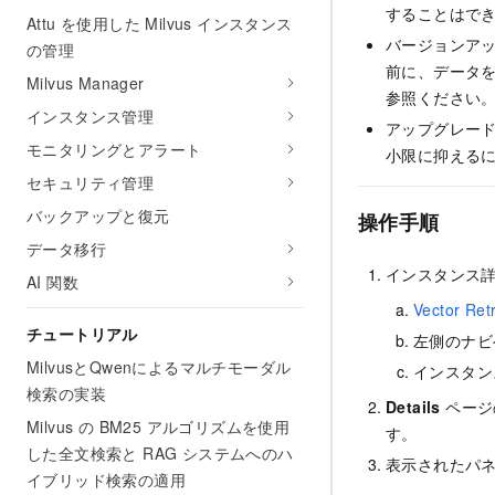
することはで
Attu を使用した Milvus インスタンス
バージョンア
の管理
前に、データ
Milvus Manager
参照ください
インスタンス管理
アップグレー
モニタリングとアラート
小限に抑える
セキュリティ管理
バックアップと復元
操作手順
データ移行
インスタンス
AI 関数
Vector Re
チュートリアル
左側のナビ
MilvusとQwenによるマルチモーダル
インスタン
検索の実装
Details
ペー
Milvus の BM25 アルゴリズムを使用
す。
した全文検索と RAG システムへのハ
表示されたパ
イブリッド検索の適用