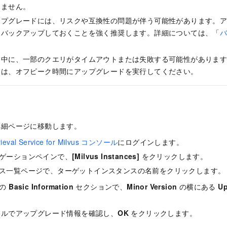
きません。
ップグレードには、リスクや互換性の問題が伴う可能性があります。
をバックアップしておくことを強く推奨します。詳細については、「
。
ド中に、一部のクエリがタイムアウトまたは失敗する可能性がありま
には、オフピーク時間にアップグレードを実行してください。
詳細ページに移動します。
trieval Service for Milvus コンソール
にログインします。
ゲーションペインで、
[Milvus Instances]
をクリックします。
ス一覧ページで、ターゲットインスタンスの名前をクリックします。
ジの
Basic Information
セクションで、
Minor Version
の横にある
Up
ネルでアップグレード情報を確認し、
OK
をクリックします。