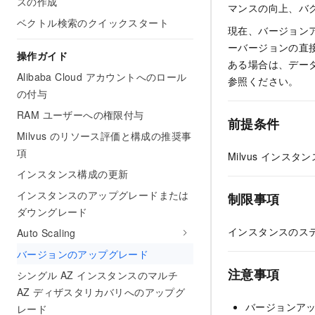
スの作成
マンスの向上、バ
ベクトル検索のクイックスタート
現在、バージョン
ーバージョンの直
操作ガイド
ある場合は、デー
Alibaba Cloud アカウントへのロール
参照ください。
の付与
RAM ユーザーへの権限付与
前提条件
Milvus のリソース評価と構成の推奨事
項
Milvus イン
インスタンス構成の更新
インスタンスのアップグレードまたは
制限事項
ダウングレード
インスタンスのス
Auto Scaling
バージョンのアップグレード
注意事項
シングル AZ インスタンスのマルチ
AZ ディザスタリカバリへのアップグ
バージョンア
レード