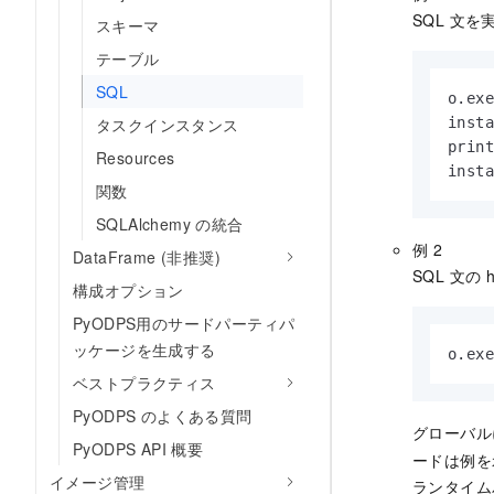
SQL 文
スキーマ
テーブル
SQL
o.ex
タスクインスタンス
inst
prin
Resources
inst
関数
SQLAlchemy の統合
例 2
DataFrame (非推奨)
SQL 文の
構成オプション
PyODPS用のサードパーティパ
ッケージを生成する
o.ex
ベストプラクティス
PyODPS のよくある質問
グローバ
PyODPS API 概要
ードは例を
イメージ管理
ランタイム