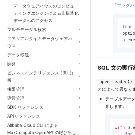
「
フラグパ
データウェアハウスのコンピュー
ティングエンジンによる非構造化
データへのアクセス
from
 
マルチモーダル検索
opti
ニアリアルタイムデータウェアハ
o.ex
ウス
データ転送
開発
SQL 文の実
ビジネスインテリジェンス (BI) 分
析
open_reader()
権限管理
オによって異なり
運営管理
テーブルデー
査します。
SDK リファレンス
APIリファレンス
Alibaba Cloud CLI による
with
 o.
MaxCompute OpenAPI の呼び出し
for