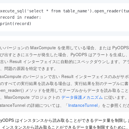
xecute_sql('select * from table_name').open_reader(tun
record in reader:

 print(record)
いバージョンの MaxCompute を使用している場合、または PyODPS が I
び出すときにエラーが発生した場合、PyODPS はアラートを生成し
古い Result インターフェイスに自動的にスペックダウンします。
て、問題の原因を特定できます。
axCompute のバージョンで古い Result インターフェイスのみが
文のすべての実行結果を読み取る場合は、実行結果を別のテーブルに書
pen_reader() メソッドを使用してテーブルからデータを読み取る
、MaxCompute プロジェクトの
データ保護メカニズム
に従います
nstanceTunnel の詳細については、「
InstanceTunnel
」をご参照くだ
yODPS はインスタンスから読み取ることができるデータ量を制限
インスタンスから読み取ることができるデータ量を制限するために、Max