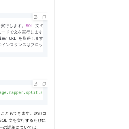
を実行します。
SQL
 文の実行が完了するまで、他のインスタンスはブロ
期モードで文を実行します。

gview URL を取得します。

のインスタンスはブロックされます。
age.mapper.split.size'
: 
16
})
ることもできます。次のコ
QL 文を実行するたびに
ーの詳細については、