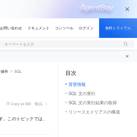
キーワードを入力
な操作
SQL
目次
（1, M）
背景情報
SQL 文の実行
SQL 文の実行結果の取得
Copy as MD
製品
リソースエイリアスの構成
います。このトピックでは、