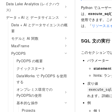
Data Lake Analytics (レイクハウ
Python でユー
ス)
は、
execute_sql(
データ + AI と データサイエンス
使用できます。この
Data + AI とデータサイエンスの概
は、「
リソースエ
要
モデルと AI 関数
SQL 文の実行
MaxFrame
このセクションでは、
PyODPS
パラメーター
PyODPS の概要
クイックスタート
statement
hints:
DataWorks で PyODPS を使用
する
戻り値
オンプレミス環境での
execute_sql
PyODPSの使用
れます。詳細
例
基本的な操作
Projects
例 1