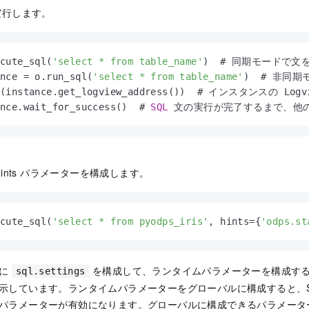
を実行します。
ecute_sql(
'select * from table_name'
)  # 同期モードで文
ance 
=
 o.run_sql(
'select * from table_name'
)  # 非同
t(instance.get_logview_address())  # インスタンスの Lo
ance.wait_for_success()  # 
SQL
 文の実行が完了するまで、他
 hints パラメーターを構成します。
ecute_sql(
'select * from pyodps_iris'
, hints
=
{
'odps.st
ルに
を構成して、ランタイムパラメーターを構成す
sql.settings
示しています。ランタイムパラメーターをグローバルに構成すると、S
パラメーターが有効になります。グローバルに構成できるパラメータ