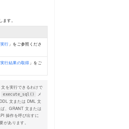
示します。
の実行
」をご参照くださ
文の実行結果の取得
」をご
L 文を実行できるわけで
、
メ
execute_sql()
L 文または DML 文
、GRANT 文または
PI 操作を呼び出すに
要があります。