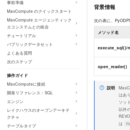
事前準備
背景情報
MaxCompute のクイックスタート
MaxCompute エージェンティック
次の表に、PyODP
エコシステムとの統合
メソッド名
チュートリアル
パブリックデータセット
execute_sql()/r
よくある質問
次のステップ
open_reader()
操作ガイド
MaxComputeに接続
説明
Max
開発リファレンス：SQL
はあり
エンジン
ソッ
以外
レイクハウスのオープンアーキテ
REV
クチャ
は
r
テーブルタイプ