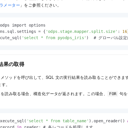
ラメーター
」をご参照ください。
odps import options

ons.sql.settings 
=
 {
'odps.stage.mapper.split.size'
: 
16
ecute_sql(
'select * from pyodps_iris'
)  # グローバル設
行結果の取得
メソッドを呼び出して、SQL 文の実行結果を読み取ることができま
ます。
タを読み取る場合、構造化データが返されます。この場合、
句を
FOR
execute_sql(
'select * from table_name'
).open_reader() 
 record 
in
 reader: # 各レコードを処理します。
