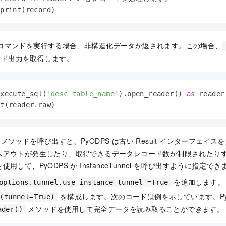
 print(record)
コマンドを実行する場合、非構造化データが返されます。この場合、
ンド出力を取得します。
execute_sql(
'desc table_name'
).open_reader() 
as
 reader:
nt(reader.raw)
メソッドを呼び出すと、PyODPS は古い Result インターフェイ
ムアウトが発生したり、取得できるデータレコード数が制限されたり
用して、PyODPS が InstanceTunnel を呼び出すように指定でき
を追加します。
options.tunnel.use_instance_tunnel =True
を構成します。次のコードは例を示しています。PyODPS
(tunnel=True)
メソッドを使用して完全データを読み取ることができます。
ader()