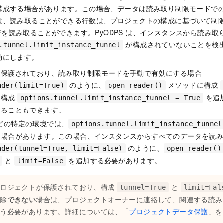
構成する場合があります。この場合、データは読み取り制限モードで
は、読み取ることができる行数は、プロジェクトの構成に基づいて制
00 行を読み取ることができます。PyODPS は、インスタンスから読み
が構成されていないことを検
.tunnel.limit_instance_tunnel
効にします。
が保護されており、読み取り制限モードを手動で有効にする場合
のように、
メソッドに構成
ader(limit=True)
open_reader()
、構成
を追
options.tunnel.limit_instance_tunnel = True
することもできます。
s などの特定の環境では、
options.tunnel.limit_instance_tunnel
る場合があります。この場合、インスタンスからすべてのデータを読
のように、
ader(tunnel=True, limit=False)
open_reader()
と
を追加する必要があります。
limit=False
プロジェクトが保護されており、構成
と
tunnel=True
limit=Fal
解除
できない
場合は、プロジェクトオーナーに連絡して、関連する読み
らう必要があります。詳細については、「
プロジェクトデータ保護
」を