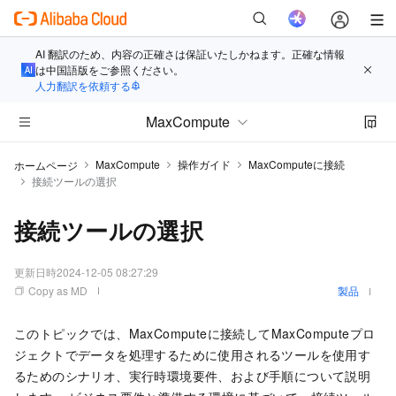
AI 翻訳のため、内容の正確さは保証いたしかねます。正確な情報
は中国語版をご参照ください。
人力翻訳を依頼する
MaxCompute
MaxCompute
操作ガイド
MaxComputeに接続
ホームページ
接続ツールの選択
接続ツールの選択
更新日時
2024-12-05 08:27:29
Copy as MD
製品
このトピックでは、MaxComputeに接続してMaxComputeプロ
ジェクトでデータを処理するために使用されるツールを使用す
るためのシナリオ、実行時環境要件、および手順について説明