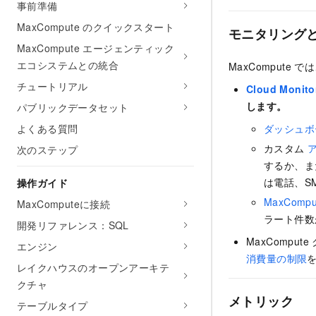
事前準備
MaxCompute のクイックスタート
モニタリング
MaxCompute エージェンティック
エコシステムとの統合
MaxComput
チュートリアル
Cloud Monito
します。
パブリックデータセット
よくある質問
ダッシュボ
カスタム
次のステップ
するか、ま
は電話、SM
操作ガイド
MaxComp
MaxComputeに接続
ラート件数
開発リファレンス：SQL
MaxCompu
エンジン
消費量の制限
レイクハウスのオープンアーキテ
クチャ
メトリック
テーブルタイプ