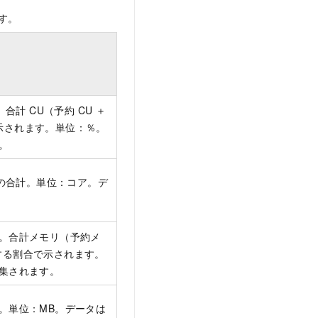
す。
。合計 CU（予約 CU ＋
示されます。単位：％。
。
用量の合計。単位：コア。デ
率。合計メモリ（予約メ
する割合で示されます。
収集されます。
量。単位：MB。データは