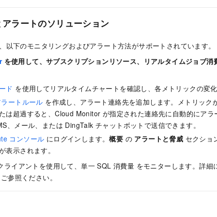
とアラートのソリューション
e では、以下のモニタリングおよびアラート方法がサポートされています。
r
を使用して、サブスクリプションリソース、リアルタイムジョブ消
ード
を使用してリアルタイムチャートを確認し、各メトリックの変化
アラートルール
を作成し、アラート連絡先を追加します。メトリック
たは超過すると、Cloud Monitor が指定された連絡先に自動的に
S、メール、または DingTalk チャットボットで送信できます。
ute コンソール
にログインします。
概要
の
アラートと脅威
セクショ
が表示されます。
te クライアントを使用して、単一 SQL 消費量 をモニターします。詳
をご参照ください。