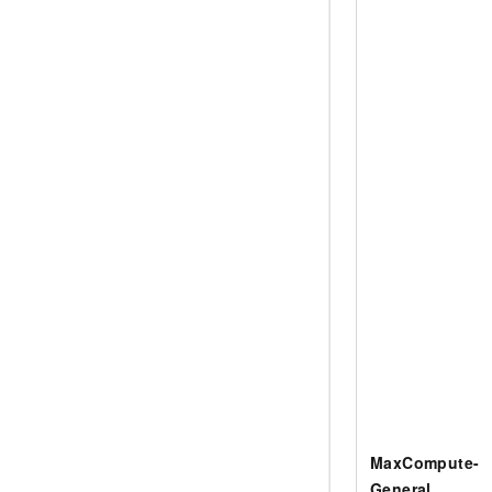
MaxCompute-
General