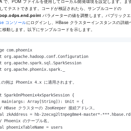
iJ IDEA で、POM ファイルを使用してローカル開発環境を設定します
してテストできます。コードが検証されたら、サンプルコードの
oop.odps.end.point
パラメーターの値を調整します。パブリックエ
ase コンソール
にログインし、HBase クラスターインスタンスの詳細
に移動します。以下にサンプルコードを示します。
ge com.phoenix

t org.apache.hadoop.conf.Configuration

t org.apache.spark.sql.SparkSession

t org.apache.phoenix.spark._

この例は Phoenix 4.x に適用されます。

t SparkOnPhoenix4xSparkSession {

 main(args: Array[String]): Unit = {

// HBase クラスターの ZooKeeper 接続アドレス。

al zkAddress = hb-2zecxg2ltnpeg8me4-master*-***.hbase.rd
// Phoenix のテーブル名。

al phoenixTableName = users
