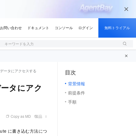
キーワードを入力
enix データにアクセスする
目次
（1, M）
背景情報
x データにアク
前提条件
手順
Copy as MD
製品
mpute に書き込む方法につ