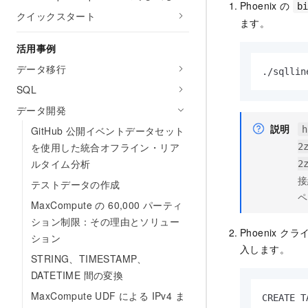
Phoenix の
b
クイックスタート
ます。
活用事例
データ移行
./sqllin
SQL
データ開発
説明
GitHub 公開イベントデータセット
h
を使用した統合オフライン・リア
2
ルタイム分析
2
接
テストデータの作成
ペ
MaxCompute の 60,000 パーティ
ション制限：その理由とソリュー
Phoenix
ション
入します。
STRING、TIMESTAMP、
DATETIME 間の変換
MaxCompute UDF による IPv4 ま
CREATE T