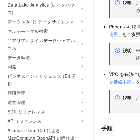
説明
こ
Data Lake Analytics (レイクハウ
の
ス)
データ + AI と データサイエンス
Phoenix 
マルチモーダル検索
使用
」をご参
ニアリアルタイムデータウェアハ
ウス
説明
H
データ転送
開発
VPC を有効
ビジネスインテリジェンス (BI) 分
ク接続手順
」
析
権限管理
説明
こ
運営管理
ィ
SDK リファレンス
APIリファレンス
手順
Alibaba Cloud CLI による
MaxCompute OpenAPI の呼び出し