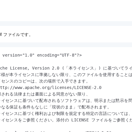
OM ファイルです。
 version="1.0" encoding="UTF-8"?>

pache License, Version 2.0 (「本ライセンス」) に基づい
客様が本ライセンスに準拠しない限り、このファイルを使用することは
イセンスのコピーは、次の場所で入手できます。

ttp://www.apache.org/licenses/LICENSE-2.0

用される法律または書面による同意がない限り、

ライセンスに基づいて配布されるソフトウェアは、明示または黙示を問
かなる保証も条件もなしに「現状のまま」で配布されます。

ライセンスに基づく権利および制限を規定する特定の言語については、
ライセンスをご参照ください。添付の LICENSE ファイルをご参照くだ