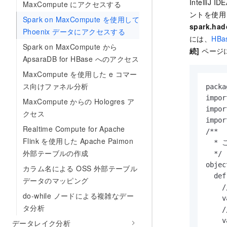
Intell
MaxCompute にアクセスする
ントを使用
Spark on MaxCompute を使用して
spark.had
Phoenix データにアクセスする
には、
HB
Spark on MaxCompute から
続]
ページ
ApsaraDB for HBase へのアクセス
MaxCompute を使用した e コマー
ス向けファネル分析
packa
impor
MaxCompute からの Hologres ア
impor
クセス
impor
Realtime Compute for Apache
/**

Flink を使用した Apache Paimon
  * 
外部テーブルの作成
  */

objec
カラム名による OSS 外部テーブル
  def
データのマッピング
    
do-while ノードによる複雑なデー
    v
タ分析
    
    v
データレイク分析