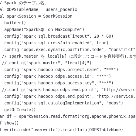
// Spark のテーブル名。

al ODPSTableName = users_phoenix

al sparkSession = SparkSession

 .builder()

 .appName("SparkSQL-on-MaxCompute")

 .config("spark.sql.broadcastTimeout", 20 * 60)

 .config("spark.sql.crossJoin.enabled", true)

 .config("odps.exec.dynamic.partition.mode", "nonstrict")
   // spark.master を local[N] に設定してコードを直接実行
 //.config("spark.master", "local[4]") 

 .config("spark.hadoop.odps.project.name", "***")

 .config("spark.hadoop.odps.access.id", "***")

 .config("spark.hadoop.odps.access.key", "***")

 //.config("spark.hadoop.odps.end.point", "http://servic
 .config("spark.hadoop.odps.end.point", "http://service.
 .config("spark.sql.catalogImplementation", "odps")

 .getOrCreate()

ar df = sparkSession.read.format("org.apache.phoenix.spa
f.show()

f.write.mode("overwrite").insertInto(ODPSTableName)
