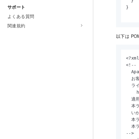
  }

サポート
}

よくある質問
関連規約
以下は P
<?xml
<!--

  A
  お
  ラ
    h
  適
  本
  い
  本
  本
-->
