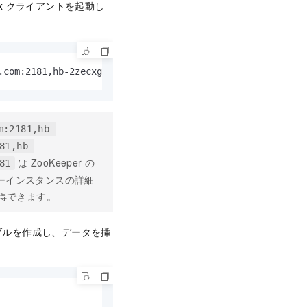
x クライアントを起動し
.com:2181,hb-2zecxg2ltnpeg8me4-master*-***.hbase.rds.ali
m:2181,hb-
81,hb-
は ZooKeeper の
81
ターインスタンスの詳細
取得できます。
テーブルを作成し、データを挿