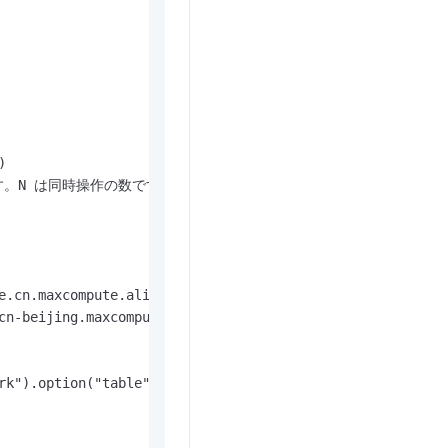


します。N は同時操作の数です。

e.cn.maxcompute.aliyun.com/api")

cn-beijing.maxcompute.aliyun-inc.com/api")

rk").option("table", phoenixTableName).option("zkUrl",zkA