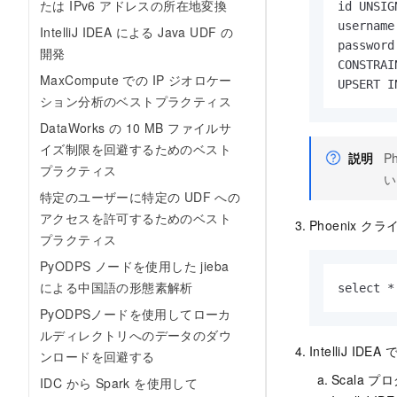
たは IPv6 アドレスの所在地変換
id UNSIG
username
IntelliJ IDEA による Java UDF の
password
開発
CONSTRAI
MaxCompute での IP ジオロケー
UPSERT I
ション分析のベストプラクティス
DataWorks の 10 MB ファイルサ
イズ制限を回避するためのベスト
説明
P
プラクティス
い
特定のユーザーに特定の UDF への
アクセスを許可するためのベスト
Phoenix 
プラクティス
PyODPS ノードを使用した jieba
による中国語の形態素解析
select *
PyODPSノードを使用してローカ
ルディレクトリへのデータのダウ
IntelliJ 
ンロードを回避する
Scala 
IDC から Spark を使用して