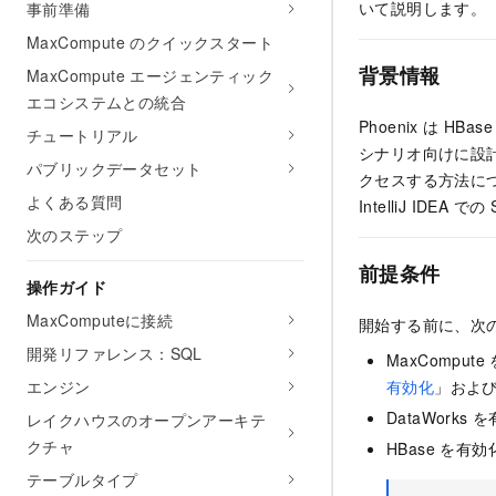
いて説明します。
事前準備
MaxCompute のクイックスタート
背景情報
MaxCompute エージェンティック
エコシステムとの統合
Phoenix は 
チュートリアル
シナリオ向けに設計さ
パブリックデータセット
クセスする方法につ
よくある質問
IntelliJ ID
次のステップ
前提条件
操作ガイド
MaxComputeに接続
開始する前に、次
開発リファレンス：SQL
MaxCompu
エンジン
有効化
」およ
DataWork
レイクハウスのオープンアーキテ
クチャ
HBase を
テーブルタイプ