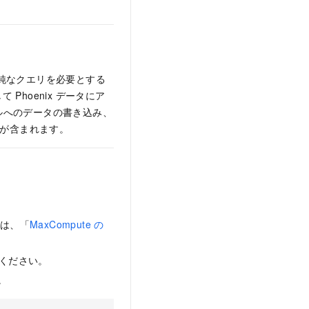
び単純なクエリを必要とする
 Phoenix データにア
ブルへのデータの書き込み、
の実行が含まれます。
ては、「
MaxCompute の
ください。
。