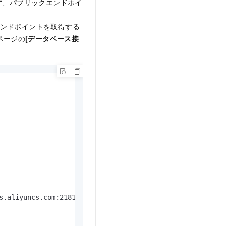
。まず、パブリックエンドポイ
ンドポイントを取得する
ページの
[データベース接
s.aliyuncs.com:2181,hb-2zecxg2ltnpeg8me4-master*-***.hba