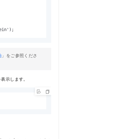
ein');
始
」をご参照くださ
タを表示します。