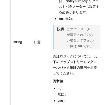
合、NotifyAuthKey リクエ
ストパラメーターも設定す
る必要があります。
no
: 無効。
説明
このパラメーター
が指定されていな
い場合、デフォル
string
任意
ト値は
no
です。
認証ロジックについては、以
下の
アップストリーミングコ
ールバック認証の説明
を参照
してください。
列挙値:
no :
無効。
yes :