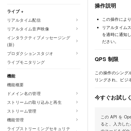
操作説明
ライブ +
この操作により
リアルタイム配信
リアルタイム
リアルタイム音声映像
を適時に通知
インタラクティブメッセージング
ださい。
(新)
プロダクションスタジオ
QPS 制限
ライブモニタリング
この操作のシングルユ
機能
リングされ、ビジ
機能概要
ドメイン名の管理
今すぐお試し
ストリームの取り込みと再生
ストリーム管理
この API を
機能管理
ると、入力した
ライブストリーミングセキュリテ
のコードをダウ