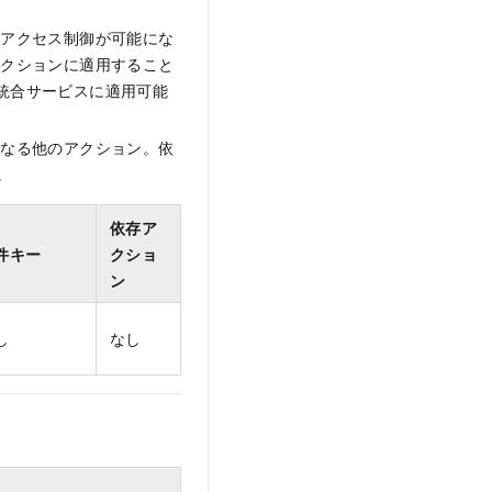
なアクセス制御が可能にな
アクションに適用すること
M 統合サービスに適用可能
となる他のアクション。依
。
依存ア
件キー
クショ
ン
し
なし