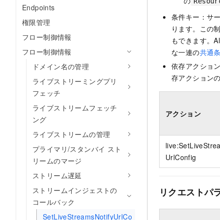
の
Resour
Endpoints
条件キー：サ
権限管理
ります。この
フロー制御情報
もできます。Al
フロー制御情報
な一連の
共通
依存アクショ
ドメイン名の管理
存アクションの
ライブストリーミングプリ
フェッチ
ライブストリームフェッチ
アクション
ング
ライブストリームの管理
live:SetLiveStre
プライマリ/スタンバイ スト
UrlConfig
リームのマージ
ストリーム遅延
ストリームインジェストの
リクエストパ
コールバック
SetLiveStreamsNotifyUrlCo