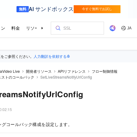
版をご参照ください。
人力翻訳を依頼する
aVideo Live
開発者リソース
APIリファレンス
フロー制御情報
ェストのコールバック
SetLiveStreamsNotifyUrlConfig
reamsNotifyUrlConfig
0:02:15
ングコールバック構成を設定します。