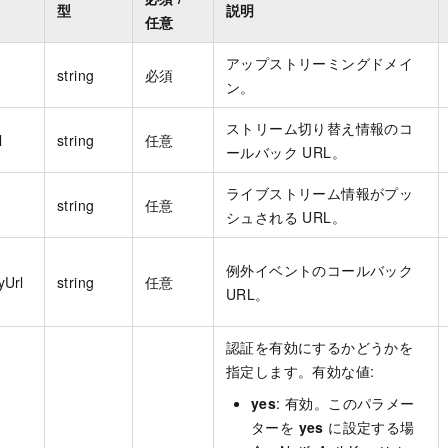
型
説明
任意
アップストリーミングドメイ
string
必須
ン。
ストリーム切り替え情報のコ
l
string
任意
ールバック URL。
ライブストリーム情報がプッ
string
任意
シュされる URL。
例外イベントのコールバック
yUrl
string
任意
URL。
認証を有効にするかどうかを
指定します。有効な値:
yes
: 有効。このパラメー
ターを
yes
に設定する場