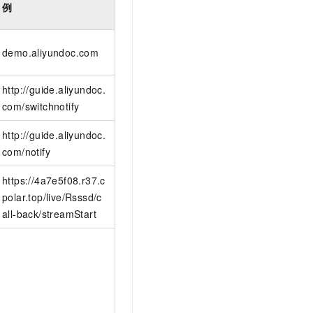
例
demo.aliyundoc.com
http://guide.aliyundoc.
com/switchnotify
http://guide.aliyundoc.
com/notify
https://4a7e5f08.r37.c
polar.top/live/Rsssd/c
all-back/streamStart