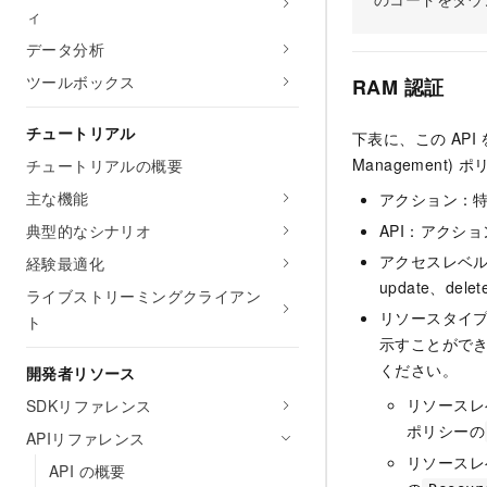
ィ
データ分析
ツールボックス
RAM 認証
チュートリアル
下表に、この API
Managemen
チュートリアルの概要
主な機能
アクション：
API：アクシ
典型的なシナリオ
アクセスレベル：
経験最適化
update、dele
ライブストリーミングクライアン
リソースタイ
ト
示すことがで
ください。
開発者リソース
リソースレ
SDKリファレンス
ポリシーの
APIリファレンス
リソースレ
API の概要