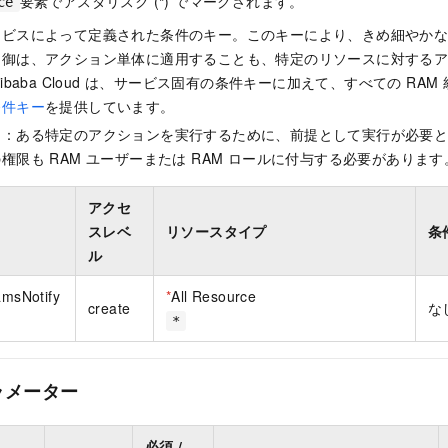
要素でアスタリスク (
*
) でマークされます。
ce
ービスによって定義された条件のキー。このキーにより、きめ細やか
制御は、アクション単体に適用することも、特定のリソースに対する
ibaba Cloud は、サービス固有の条件キーに加えて、すべての RA
条件キー
を提供しています。
ン：ある特定のアクションを実行するために、前提として実行が必要
権限も RAM ユーザーまたは RAM ロールに付与する必要があります
アクセ
スレベ
リソースタイプ
条
ル
amsNotify
*
All Resource
create
な
*
ラメーター
必須 /