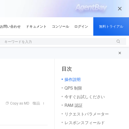
キーワードを入力
目次
（1）
操作説明
QPS 制限
今すぐお試しください
Copy as MD
製品
RAM 認証
リクエストパラメーター
レスポンスフィールド