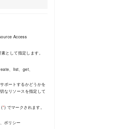
ce Access
要素として指定します。
、list、get、
をサポートするかどうかを
適切なリソースを指定して
(
*
) でマークされます。
れ、ポリシー