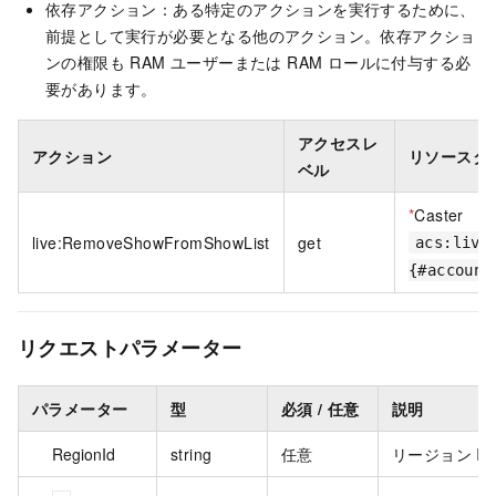
依存アクション：ある特定のアクションを実行するために、
前提として実行が必要となる他のアクション。依存アクショ
ンの権限も RAM ユーザーまたは RAM ロールに付与する必
要があります。
アクセスレ
アクション
リソースタ
ベル
*
Caster
live:RemoveShowFromShowList
get
acs:live
{#account
リクエストパラメーター
パラメーター
型
必須 / 任意
説明
RegionId
string
任意
リージョン ID