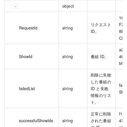
object
16A
リクエスト
F20
RequestId
string
ID。
8E4
CB9
a2b
ShowId
string
番組 ID。
464
bf9
削除に失敗
した番組の
fail
failedList
string
ID と失敗
Show
情報のリス
ト。
正常に削除
f19
successfulShowIds
string
された番組
430