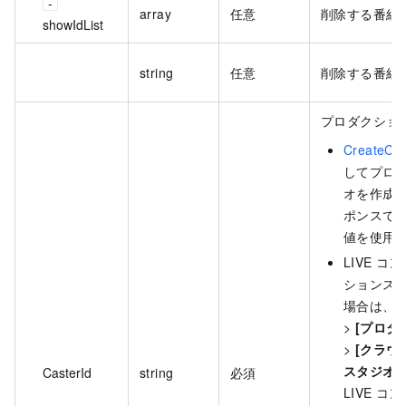
array
任意
削除する番組の
showIdList
string
任意
削除する番組の
プロダクション
CreateCas
してプロ
オを作成
ポンスで返さ
値を使用
LIVE 
ションス
場合は、
[
>
[プロダ
>
[クラウ
スタジオ]
CasterId
string
必須
LIVE 