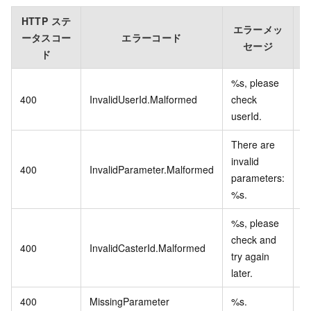
HTTP ステ
エラーメッ
ータスコー
エラーコード
セージ
ド
%s, please
400
InvalidUserId.Malformed
check
userId.
There are
invalid
400
InvalidParameter.Malformed
parameters:
%s.
%s, please
check and
400
InvalidCasterId.Malformed
try again
later.
400
MissingParameter
%s.