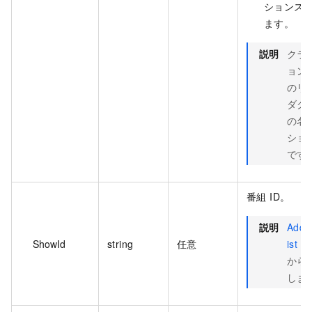
ションス
ます。
説明
クラ
ョン
のリ
ダク
の名
ション
です
番組 ID。
説明
AddS
ShowId
string
任意
ist
操
から 
しま