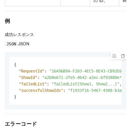
の ID。
e8d
例
成功レスポンス
JSON
JSON
{
"RequestId"
:
"16A96B9A-F203-4EC5-8E43-CB92E68F4C
"ShowId"
:
"a2b8e671-2fe5-4642-a2ec-bf93880e****"
"failedList"
:
"failedList[Show1, Show2...]"
,
"successfulShowIds"
:
"f1933f16-5467-4308-b3a9-e8
}
エラーコード