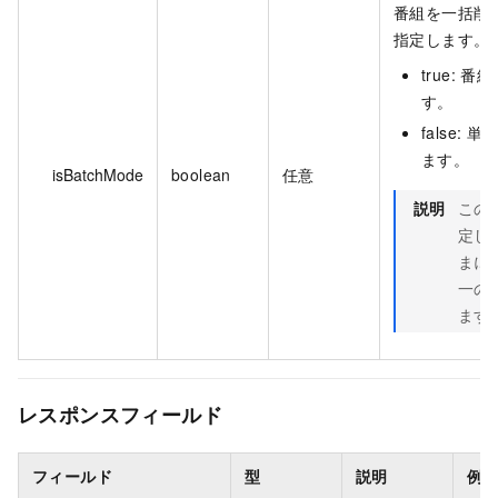
番組を一括削
指定します。
true: 
す。
false:
ます。
isBatchMode
boolean
任意
説明
この
定し
まに
一の
ます
レスポンスフィールド
フィールド
型
説明
例