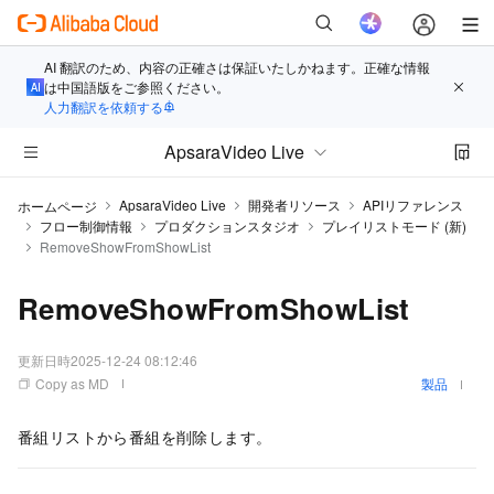
AI 翻訳のため、内容の正確さは保証いたしかねます。正確な情報
は中国語版をご参照ください。
人力翻訳を依頼する
ApsaraVideo Live
ApsaraVideo Live
開発者リソース
APIリファレンス
ホームページ
フロー制御情報
プロダクションスタジオ
プレイリストモード (新)
RemoveShowFromShowList
RemoveShowFromShowList
更新日時
2025-12-24 08:12:46
Copy as MD
製品
番組リストから番組を削除します。