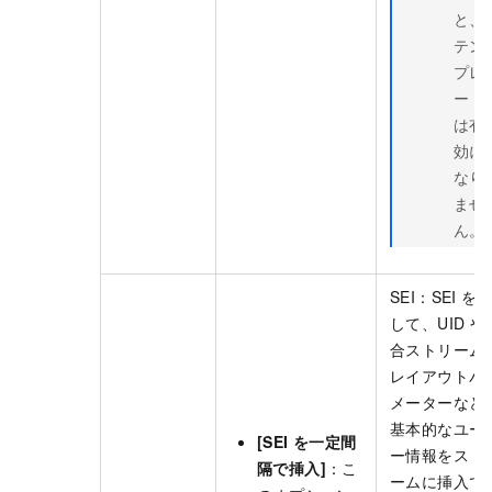
と、
テン
プレ
ート
は有
効に
なり
ませ
ん。
SEI：SEI を
して、UID や
合ストリーム
レイアウトパ
メーターなど
基本的なユー
[SEI を一定間
ー情報をスト
隔で挿入]
：こ
ームに挿入で