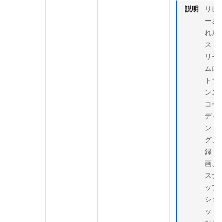
説明
リレ
ーさ
れた
スト
リー
ムに
トラ
ンス
コー
ディ
ン
グ、
録
画、
スナ
ップ
ショ
ット