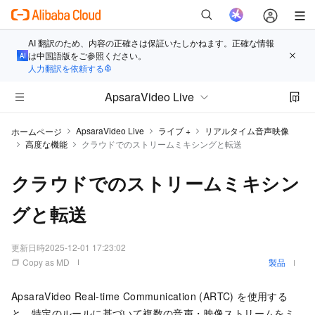
AI 翻訳のため、内容の正確さは保証いたしかねます。正確な情報
は中国語版をご参照ください。
人力翻訳を依頼する
ApsaraVideo Live
ApsaraVideo Live
ライブ +
リアルタイム音声映像
ホームページ
高度な機能
クラウドでのストリームミキシングと転送
クラウドでのストリームミキシン
グと転送
更新日時
2025-12-01 17:23:02
Copy as MD
製品
ApsaraVideo Real-time Communication (ARTC) を使用する
と、特定のルールに基づいて複数の音声・映像ストリームをミ