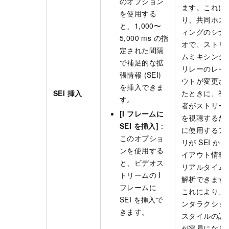
のオプション
ます。これに
を使用する
り、共同ホス
と、1,000〜
ィングのシナ
5,000 ms の指
オで、ストリ
定された間隔
ムミキシング
で補足的な拡
リレーのレイ
張情報 (SEI)
ウトが変更さ
を挿入できま
SEI 挿入
たときに、視
す。
者がストリー
[I フレームに
を視聴するた
SEI を挿入]
：
に使用するア
このオプショ
リが SEI か
ンを使用する
イアウト情報
と、ビデオス
リアルタイム
トリームの I
解析できます
フレームに
これにより、
SEI を挿入で
ンタラクショ
きます。
スタイルの調
が容易になり