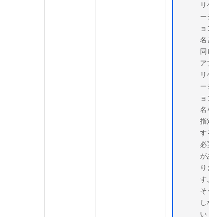
リケ
ーシ
ョン
名と
同じ
アプ
リケ
ーシ
ョン
名を
指定
する
必要
があ
りま
す。
そう
しな
い