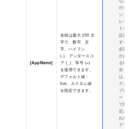
など
のテ
ンプ
レー
トを
名前は最大 255 文
設定
字で、数字、文
する
字、ハイフン
必要
(-)、アンダースコ
があ
[AppName]
ア (_)、等号 (=)
る場
を使用できます。
合
デフォルト値：
は、
live。カスタム値
テン
を指定できます。
プレ
ート
で指
定さ
れた
アプ