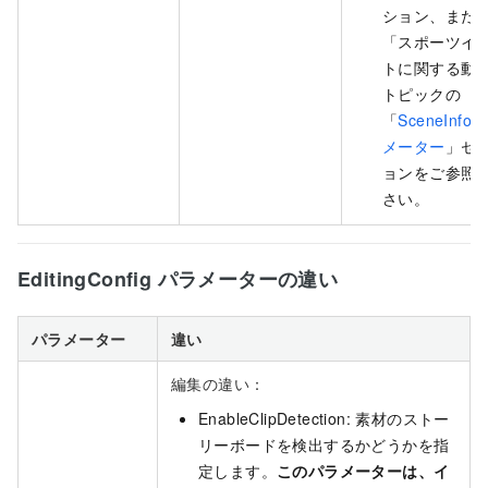
ション、また
「スポーツイ
トに関する動
トピックの
「
SceneInfo
メーター
」セ
ョンをご参照
さい。
EditingConfig パラメーターの違い
パラメーター
違い
編集の違い：
EnableClipDetection: 素材のストー
リーボードを検出するかどうかを指
定します。
このパラメーターは、イ