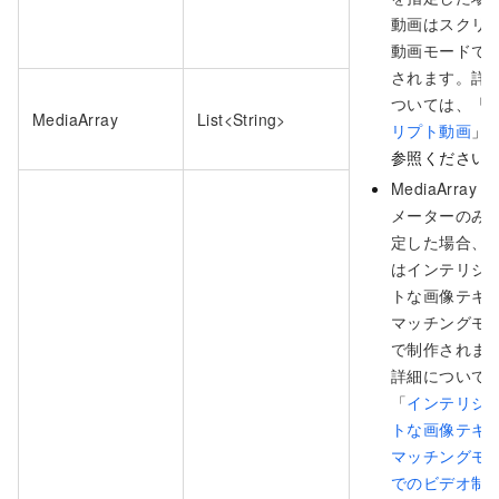
動画はスクリ
動画モードで
されます。詳
ついては、「
MediaArray
List<String>
リプト動画
」
参照ください
MediaArray 
メーターのみ
定した場合、
はインテリジ
トな画像テキ
マッチングモ
で制作されま
詳細について
「
インテリジ
トな画像テキ
マッチングモ
でのビデオ制