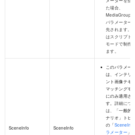
メーターを指
た場合、
MediaGroupAr
パラメーター
先されます。
はスクリプト
モードで制作
ます。
このパラメー
は、インテリ
ント画像テキ
マッチングモ
にのみ適用さ
す。
詳細につ
は、
「一般的
ナリオ」トピ
の「
SceneInf
SceneInfo
SceneInfo
ラメーター
」