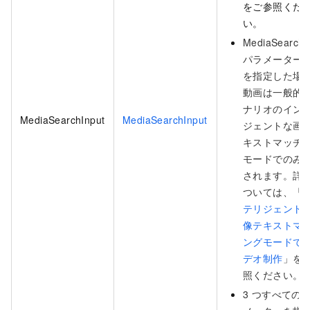
をご参照くだ
い。
MediaSearchI
パラメーター
を指定した場
動画は一般的
ナリオのイン
MediaSearchInput
MediaSearchInput
ジェントな画
キストマッチ
モードでのみ
されます。詳
ついては、「
テリジェント
像テキストマ
ングモードで
デオ制作
」を
照ください。
3 つすべての