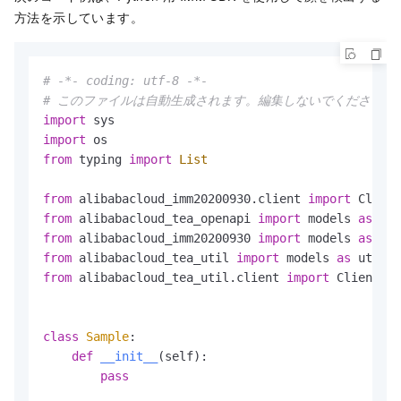
"Attractive"
:
0.002
,
方法を示しています。
"AgeSD"
:
8
,
"Glasses"
:
"none"
,
"FigureConfidence"
:
0.998
,
# -*- coding: utf-8 -*-
"Hat"
:
"none"
# このファイルは自動生成されます。編集しないでください。
}
,
import
{
import
"Beard"
:
"none"
,
from
 typing 
import
List
"MaskConfidence"
:
0.649
,
"Gender"
:
"male"
,
from
 alibabacloud_imm20200930.client 
import
 Client
"Boundary"
:
{
from
 alibabacloud_tea_openapi 
import
 models 
as
"Left"
:
85
,
from
 alibabacloud_imm20200930 
import
 models 
as
"Top"
:
108
,
from
 alibabacloud_tea_util 
import
 models 
as
"Height"
:
18
,
from
 alibabacloud_tea_util.client 
import
 Client 
as
"Width"
:
14
}
,
"BeardConfidence"
:
0.975
,
class
Sample
:

"FigureId"
:
"798ab164-ae05-4a9f-b8c9-4b69ca1
def
__init__
(
self
):

"Mouth"
:
"close"
,
pass
"Emotion"
:
"none"
,
"Age"
:
34
,