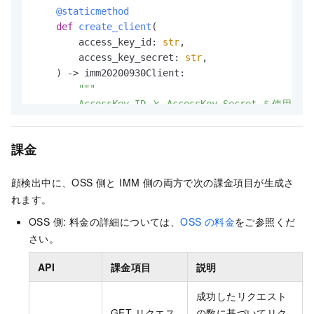
    @staticmethod
"MouthConfidence"
:
0.97
,
def
create_client
(
"FigureType"
:
"face"
,
        access_key_id: 
str
,

"GenderConfidence"
:
0.917
,
        access_key_secret: 
str
,

"HeadPose"
:
{
) -> imm20200930Client:

"Pitch"
:
-0.946
,
"""

"Roll"
:
-1.785
,
        AccessKey ID と AccessKey Secret 
"Yaw"
:
-39.264
        @param access_key_id:

}
,
        @param access_key_secret:

"Mask"
:
"mask"
,
課金
        @return: Client

"EmotionConfidence"
:
0.966
,
        @throws Exception

"HatConfidence"
:
0.983
,
顔検出中に、OSS 側と IMM 側の両方で次の課金項目が生成さ
        """
"GlassesConfidence"
:
1
,
        config = open_api_models.Config(

れます。
"Sharpness"
:
0.095
,
            access_key_id=access_key_id,

"FigureClusterId"
:
"figure-cluster-id-unavai
OSS 側: 料金の詳細については、
OSS の料金
をご参照くだ
            access_key_secret=access_key_secret

"FaceQuality"
:
0.3
,
さい。
        )

"Attractive"
:
0.022
,
# IMM エンドポイントを指定します。
"AgeSD"
:
9
,
API
課金項目
説明
        config.endpoint = 
f'imm.cn-beijing.aliyunc
"Glasses"
:
"none"
,
return
 imm20200930Client(config)

"FigureConfidence"
:
0.998
,
成功したリクエスト
"Hat"
:
"none"
GET リクエス
の数に基づいてリク