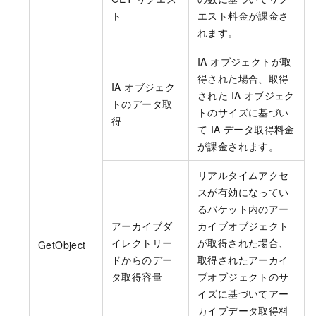
    @staticmethod
}
,
ト
エスト料金が課金さ
def
main
(
{
れます。
        args: 
List
[
str
],

"Beard"
:
"none"
,
) -> 
None
:

"MaskConfidence"
:
0.534
,
IA オブジェクトが取
# Alibaba Cloud アカウントの Acce
"Gender"
:
"female"
,
得された場合、取得
# プロジェクトコードに AccessKey ペア (Ac
IA オブジェク
"Boundary"
:
{
された IA オブジェク
# この例では、環境変数から AccessKey ペアを読み取っ
"Left"
:
245
,
トのデータ取
トのサイズに基づい
        imm_access_key_id = os.getenv(
"AccessKeyId
"Top"
:
128
,
得
て IA データ取得料金
        imm_access_key_secret = os.getenv(
"AccessK
"Height"
:
16
,
が課金されます。
        client = Sample.create_client(imm_access_k
"Width"
:
13
        detect_image_faces_request = imm_20200930_
}
,
リアルタイムアクセ
            project_name=
'test-project'
,

"BeardConfidence"
:
0.998
,
スが有効になってい
            source_uri=
'oss://test-bucket/test-obj
"FigureId"
:
"b9fb1552-cc98-454a-ac7c-18e5c55
るバケット内のアー
        )

"Mouth"
:
"close"
,
        runtime = util_models.RuntimeOptions()

アーカイブダ
カイブオブジェクト
"Emotion"
:
"none"
,
try
:

"Age"
:
6
,
イレクトリー
が取得された場合、
GetObject
# API 操作の応答を印刷することを選択できま
"MouthConfidence"
:
0.999
,
ドからのデー
取得されたアーカイ
            client.detect_image_faces_with_options
"FigureType"
:
"face"
,
タ取得容量
ブオブジェクトのサ
except
 Exception 
as
 error:

"GenderConfidence"
:
0.972
,
イズに基づいてアー
# 必要に応じてエラーメッセージを印刷します
"HeadPose"
:
{
カイブデータ取得料