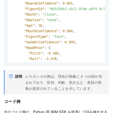
"BeardConfidence"
:
0.801
,
"FigureId"
:
"b6525b63-cb12-4fab-a9f4-9c7de08
"Mouth"
:
"close"
,
"Emotion"
:
"none"
,
"Age"
:
36
,
"MouthConfidence"
:
0.984
,
"FigureType"
:
"face"
,
"GenderConfidence"
:
0.999
,
"HeadPose"
:
{
"Pitch"
:
-9.386
,
"Roll"
:
-3.478
,
"Yaw"
:
14.624
}
,
"Mask"
:
"none"
,
説明
レスポンスの例は、現在の画像に 4 つの顔が含
"EmotionConfidence"
:
0.998
,
まれており、性別、年齢、気分など、各顔の情
"HatConfidence"
:
0.794
,
報が提供されていることを示しています。
"GlassesConfidence"
:
0.999
,
"Sharpness"
:
0.025
,
コード例
"FigureClusterId"
:
"figure-cluster-id-unavai
"FaceQuality"
:
0.3
,
次のコード例は、Python 用 IMM SDK を使用して顔を検出する