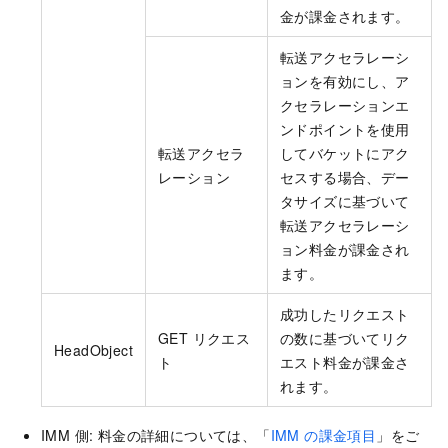
            UtilClient.assert_as_string(error.mess
"Pitch"
:
21.686
,
金が課金されます。
"Roll"
:
16.806
,
    @staticmethod
"Yaw"
:
50.348
転送アクセラレーシ
async
def
main_async
(
}
,
ョンを有効にし、ア
        args: 
List
[
str
],

"Mask"
:
"mask"
,
クセラレーションエ
) -> 
None
:

"EmotionConfidence"
:
0.991
,
ンドポイントを使用
# Alibaba Cloud アカウントの Acce
"HatConfidence"
:
0.999
,
転送アクセラ
してバケットにアク
# プロジェクトコードに AccessKey ペア (Ac
"GlassesConfidence"
:
1
,
レーション
セスする場合、デー
# この例では、環境変数から AccessKey ペアを読み取っ
"Sharpness"
:
0.389
,
        imm_access_key_id = os.getenv(
"AccessKeyId
タサイズに基づいて
"FigureClusterId"
:
"figure-cluster-id-unavai
        imm_access_key_secret = os.getenv(
"AccessK
転送アクセラレーシ
"FaceQuality"
:
0.3
,
        client = Sample.create_client(imm_access_k
"Attractive"
:
0.046
,
ョン料金が課金され
        detect_image_faces_request = imm_20200930_
"AgeSD"
:
6
,
ます。
            project_name=
'test-project'
,

"Glasses"
:
"none"
,
            source_uri=
'oss://test-bucket/test-obj
"FigureConfidence"
:
0.991
,
成功したリクエスト
        )

"Hat"
:
"none"
GET リクエス
の数に基づいてリク
HeadObject
        runtime = util_models.RuntimeOptions()

}
,
ト
エスト料金が課金さ
try
:

{
れます。
# API 操作の応答を印刷することを選択できま
"Beard"
:
"none"
,
await
 client.detect_image_faces_with_o
"MaskConfidence"
:
0.654
,
IMM 側: 料金の詳細については、「
IMM の課金項目
」をご
except
 Exception 
as
 error:

"Gender"
:
"male"
,