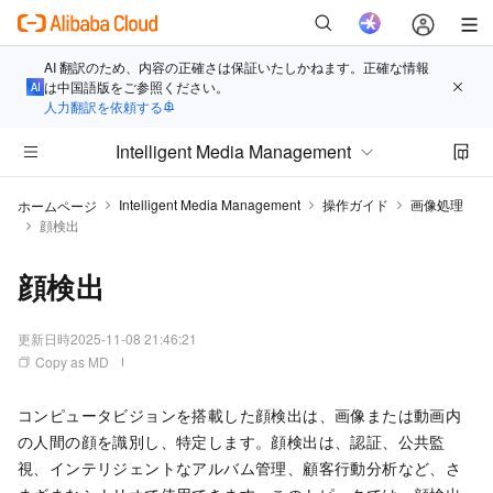
AI 翻訳のため、内容の正確さは保証いたしかねます。正確な情報
は中国語版をご参照ください。
人力翻訳を依頼する
Intelligent Media Management
Intelligent Media Management
操作ガイド
画像処理
ホームページ
顔検出
顔検出
更新日時
2025-11-08 21:46:21
Copy as MD
コンピュータビジョンを搭載した顔検出は、画像または動画内
の人間の顔を識別し、特定します。顔検出は、認証、公共監
視、インテリジェントなアルバム管理、顧客行動分析など、さ