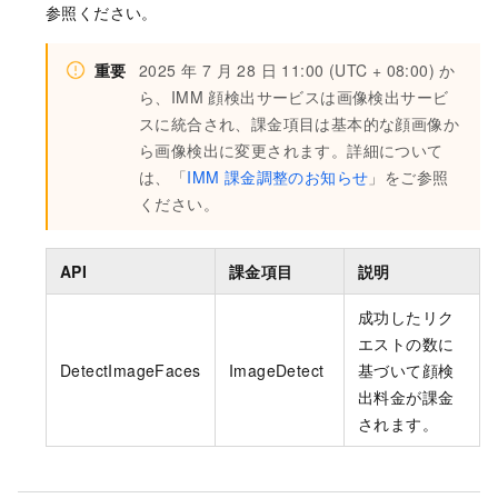
参照ください。
# 必要に応じてエラーメッセージを印刷します
"Boundary"
:
{
            UtilClient.assert_as_string(error.mess
"Left"
:
210
,
重要
2025 年 7 月 28 日 11:00 (UTC + 08:00) か
"Top"
:
130
,
"Height"
:
18
,
ら、IMM 顔検出サービスは画像検出サービ
if
 __name__ == 
'__main__'
:

"Width"
:
15
スに統合され、課金項目は基本的な顔画像か
    Sample.main(sys.argv[
1
:])
}
,
ら画像検出に変更されます。詳細について
"BeardConfidence"
:
0.738
,
は、「
IMM 課金調整のお知らせ
」をご参照
"FigureId"
:
"a00154ad-6e5a-48a8-b79e-4cd3699
ください。
"Mouth"
:
"close"
,
"Emotion"
:
"none"
,
"Age"
:
24
,
API
課金項目
説明
"MouthConfidence"
:
0.999
,
"FigureType"
:
"face"
,
成功したリク
"GenderConfidence"
:
0.999
,
エストの数に
"HeadPose"
:
{
DetectImageFaces
ImageDetect
基づいて顔検
"Pitch"
:
-3.356
,
出料金が課金
"Roll"
:
1.734
,
されます。
"Yaw"
:
12.431
}
,
"Mask"
:
"none"
,