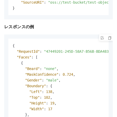
"SourceURI"
:
"oss://test-bucket/test-object.jp
}
レスポンスの例
{
"RequestId"
:
"47449201-245D-58A7-B56B-BDA483874B
"Faces"
:
[
{
"Beard"
:
"none"
,
"MaskConfidence"
:
0.724
,
"Gender"
:
"male"
,
"Boundary"
:
{
"Left"
:
138
,
"Top"
:
102
,
"Height"
:
19
,
"Width"
:
17
}
,