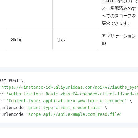
を使用す
|.all
と、承認済みのす
べてのスコープを
要求できます。
アプリケーション
String
はい
ID
st POST \

'https://<instance-id>.aliyunidaas.com/api/v2/iauths_sys
er 
'Authorization: Basic <base64-encoded-client-id-and-s
er 
'Content-Type: application/x-www-form-urlencoded'
 \

-urlencode 
'grant_type=client_credentials'
 \

-urlencode 
'scope=api://api.example.com|read:file'