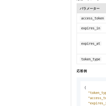
パラメーター
access_token
expires_in
expires_at
token_type
応答例
{
"token_ty
"access_t
"expires_