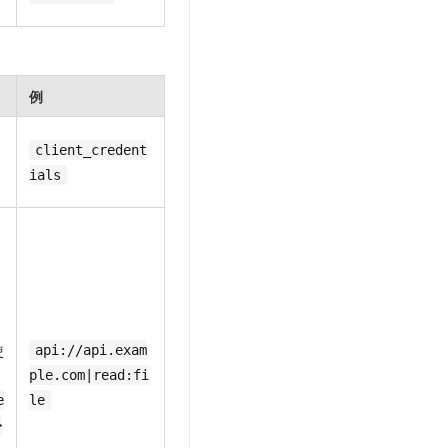
例
client_credent
ials
使
api://api.exam
ple.com|read:fi
e
le
>