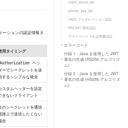
client_secret_jwt
private_key_jwt
OIDC フェデレーション認証
PKCS#7 署名認証
リケーションの認証情報タ
プライベート CA 証明書認証
エラーコード
使用タイミング
付録 1：Java を使用した JWT
署名の生成 (RS256 アルゴリズ
ヘッ
Authorization
ム)
ダーでシークレットを送
付録 2：Java を使用した JWT
信するシンプルな統合
署名の生成 (HS256 アルゴリズ
ム)
カスタムヘッダーを設定
できないクライアント
生のシークレットを通信
経路上で送信したくない
場合