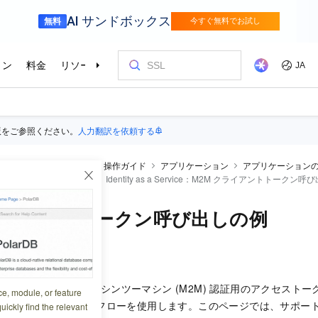
版をご参照ください。
人力翻訳を依頼する
ty as a Service
EIAM
操作ガイド
アプリケーション
アプリケーション
ョン (マシン間権限管理)
Identity as a Service：M2M クライアントトークン
クライアントトークン呼び出しの例
0:20:33
ud IDaaS (EIAM) におけるマシンツーマシン (M2M) 認証用のアクセ
ce, module, or feature
 クライアントクレデンシャルフローを使用します。このページでは、サポ
uickly find the relevant