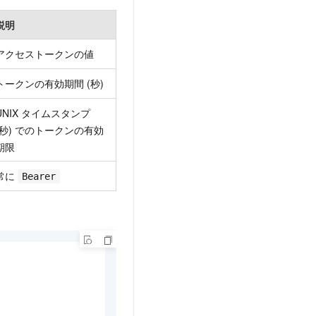
説明
アクセストークンの値
トークンの有効期間 (秒)
UNIX タイムスタンプ
(秒) でのトークンの有効
期限
常に
Bearer