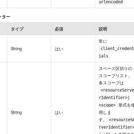
urlencoded
ーター
タイプ
必須
説明
常に
String
はい
client_credent
ials
スペース区切りの
スコープリスト。
各スコープは
<resourceServe
rIdentifier>|
形式を
<scope>
String
はい
用しま
す。
<resourceS
rverIdentifier