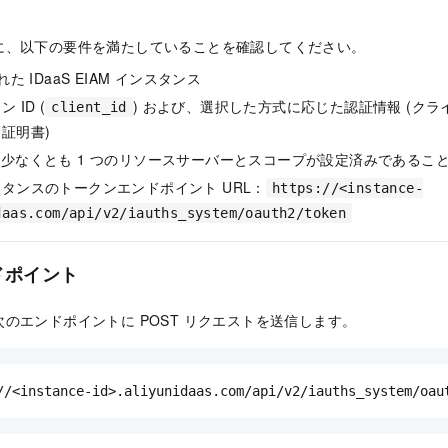
に、以下の要件を満たしていることを確認してください。
た IDaaS EIAM インスタンス
 ID (
) および、選択した方式に応じた認証情報 (ク
client_id
証明書)
AM に少なくとも 1 つのリソースサーバーとスコープが設定済みであるこ
タンスのトークンエンドポイント URL：
https://<instance-
daas.com/api/v2/iauths_system/oauth2/token
ドポイント
のエンドポイントに POST リクエストを送信します。
//<instance-id>.aliyunidaas.com/api/v2/iauths_system/oau