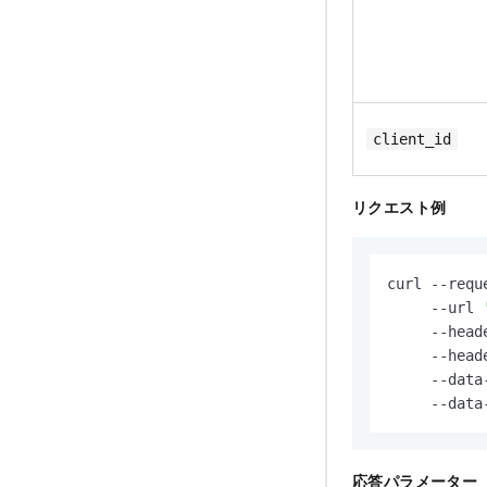
client_id
リクエスト例
curl --reque
     --url 
     --head
     --head
     --data
     --data
応答パラメーター