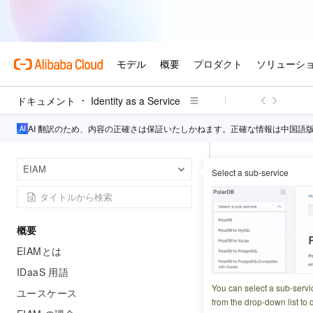
ドキュメント
Identity as a Service
AI 翻訳のため、内容の正確さは保証いたしかねます。正確な情報は中国語
Identi
ホームページ
EIAM
Select a sub-service
M2M アプリケーシ
M2M 
概要
EIAMとは
更新日時
2026-03-31 2
IDaaS 用語
Alibaba Clo
You can select a sub-servi
ユースケース
OAuth 2.0
from the drop-down list to q