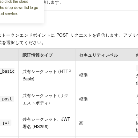
o click the cloud
トおよび応答の例を提供します。
the drop-down list to go
ud service.
択
トークンエンドポイントに POST リクエストを送信します。アプ
式を選択してください。
認証情報タイプ
セキュリティレベル
共有シークレット (HTTP
_basic
標準
Basic)
共有シークレット (リク
標準
_post
エストボディ)
共有シークレット、JWT
高
_jwt
署名 (HS256)