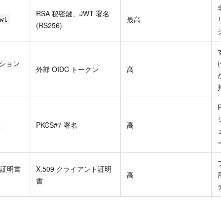
RSA 秘密鍵、JWT 署名
最高
wt
(RS256)
ーション
外部 OIDC トークン
高
証
PKCS#7 署名
高
 証明書
X.509 クライアント証明
高
書