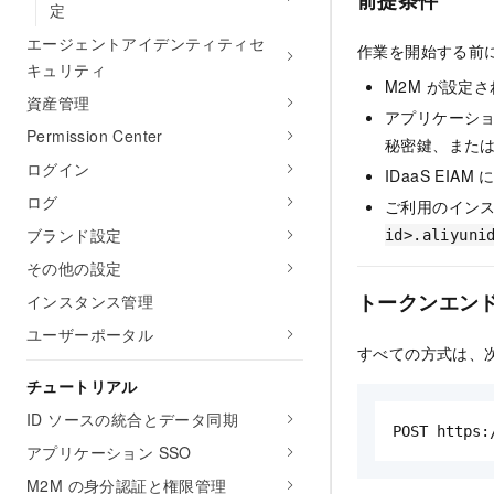
前提条件
定
エージェントアイデンティティセ
作業を開始する前
キュリティ
M2M が設定され
資産管理
アプリケーション
Permission Center
秘密鍵、または
ログイン
IDaaS EI
ログ
ご利用のインス
ブランド設定
id>.aliyuni
その他の設定
トークンエン
インスタンス管理
ユーザーポータル
すべての方式は、次
チュートリアル
ID ソースの統合とデータ同期
POST https:
アプリケーション SSO
M2M の身分認証と権限管理