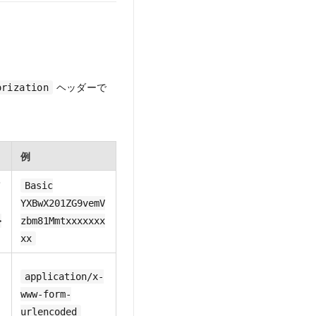
ヘッダーで
orization
例
て
Basic
YXBwX201ZG9vemV
>
zbm81Mmtxxxxxxx
xx
application/x-
www-form-
urlencoded