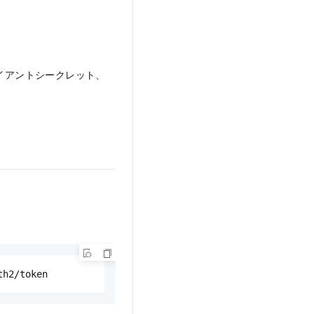
ライアントシークレット、
と
th2/token