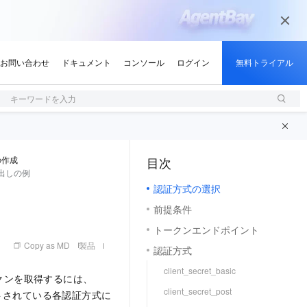
キーワードを入力
の作成
目次
（1, M）
呼び出しの例
認証方式の選択
前提条件
トークンエンドポイント
Copy as MD
製品
認証方式
client_secret_basic
ストークンを取得するには、
client_secret_post
ートされている各認証方式に