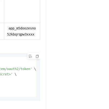
る
app_m5doozesno
52kbqrqpw3xxxx
tem/oauth2/token'
 \

ecret>'
 \
