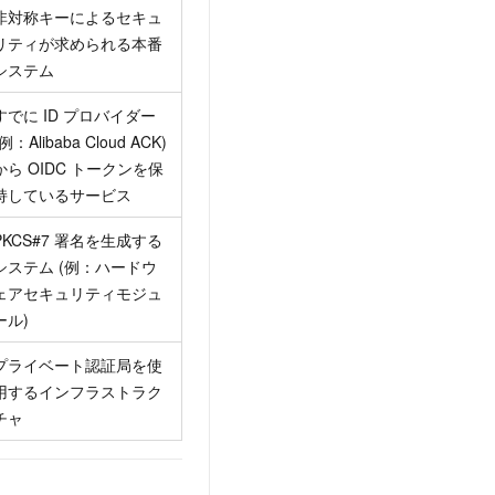
非対称キーによるセキュ
リティが求められる本番
システム
すでに ID プロバイダー
(例：Alibaba Cloud ACK)
から OIDC トークンを保
持しているサービス
PKCS#7 署名を生成する
システム (例：ハードウ
ェアセキュリティモジュ
ール)
プライベート認証局を使
用するインフラストラク
チャ