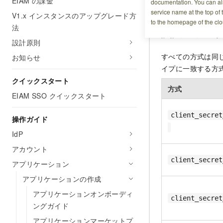
EIAM の課金
documentation. You can als
ついて、リクエス
service name at the top of 
V1.x インスタンスのアップグレード方
to the homepage of the clo
法
認証方式の選
設計原則
すべての方式は同じ
お知らせ
イプに一致する方
クイックスタート
方式
EIAM SSO クイックスタート
client_secret
操作ガイド
IdP
アカウント
client_secret
アプリケーション
アプリケーションの作成
アプリケーションオンボーディ
client_secret
ングガイド
アプリケーションマーケットプ