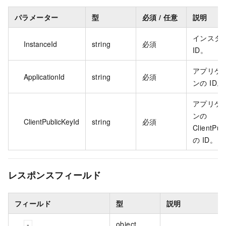
パラメーター
型
必須 / 任意
説明
インスタ
InstanceId
string
必須
ID。
アプリケ
ApplicationId
string
必須
ンの ID。
アプリケ
ンの
ClientPublicKeyId
string
必須
ClientPub
の ID。
レスポンスフィールド
フィールド
型
説明
object