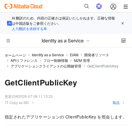
AI 翻訳のため、内容の正確さは保証いたしかねます。正確な情報
は中国語版をご参照ください。
人力翻訳を依頼する
Identity as a Service
Identity as a Service
EIAM
開発者リソース
ホームページ
APIリファレンス
フロー制御情報
M2M 管理
アプリケーションクライアントの公開鍵管理
GetClientPublicKey
GetClientPublicKey
更新日時
2026-07-06 11:13:33
Copy as MD
製品
指定されたアプリケーションの ClientPublicKey を照会します。