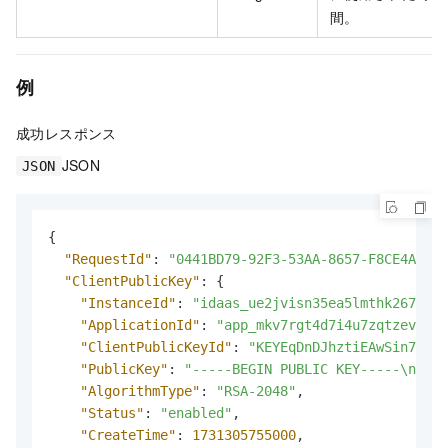
間。
例
成功レスポンス
JSON
JSON
{
"RequestId"
:
"0441BD79-92F3-53AA-8657-F8CE4A2B91
"ClientPublicKey"
:
{
"InstanceId"
:
"idaas_ue2jvisn35ea5lmthk267xxxx
"ApplicationId"
:
"app_mkv7rgt4d7i4u7zqtzev2mxx
"ClientPublicKeyId"
:
"KEYEqDnDJhztiEAwSin7MZox
"PublicKey"
:
"-----BEGIN PUBLIC KEY-----\nMIIB
"AlgorithmType"
:
"RSA-2048"
,
"Status"
:
"enabled"
,
"CreateTime"
:
1731305755000
,