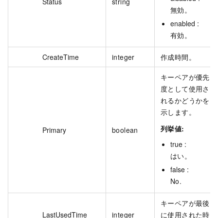
Status
string
無効。
enabled :
有効。
CreateTime
integer
作成時間。
キーペアが優先
度として使用さ
れるかどうかを
示します。
列挙値:
Primary
boolean
true :
はい。
false :
No.
キーペアが最後
LastUsedTime
integer
に使用された時