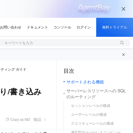
キーワードを入力
ティング ガイド
目次
（1, M）
サポートされる機能
り/書き込み
サーバーレスリソースへの SQL
のルーティング
セッションレベルの構成
ユーザーレベルの構成
Copy as MD
製品
クエリキューレベルの構成
適応型サーバーレスコンピュー