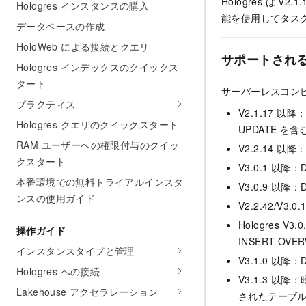
Hologres は
Hologres インスタンスの購入
能を使用してタス
データベースの作成
HoloWeb による接続とクエリ
サポートされ
Hologres インデックスのクイックス
タート
サーバーレスコン
プラクティス
V2.1.17 以降
Hologres クエリのクイックスタート
UPDATE を
RAM ユーザーへの権限付与のクイッ
V2.2.14 以
クスタート
V3.0.1 以降
本番環境での無料トライアルインスタ
V3.0.9 以降：
ンスの使用ガイド
V2.2.42/V3
Hologres V
操作ガイド
INSERT O
インスタンスタイプと管理
V3.1.0 以降
Hologres への接続
V3.1.3 以
Lakehouse アクセラレーション
されたテーブ