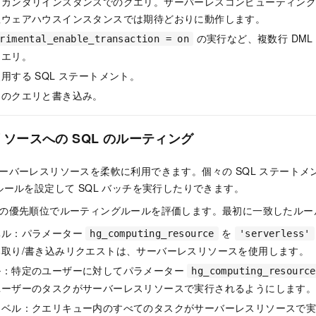
セカンダリインスタンスでのクエリ。サーバーレスコンピューティン
想ウェアハウスインスタンスでは期待どおりに動作します。
の実行など、複数行 DML
rimental_enable_transaction = on
クエリ。
用する SQL ステートメント。
間のクエリと書き込み。
ソースへの SQL のルーティング
では、サーバーレスリソースを柔軟に利用できます。個々の SQL ステート
ールを設定して SQL バッチを実行したりできます。
は、以下の優先順位でルーティングルールを評価します。最初に一致したル
ベル：パラメーター
を
hg_computing_resource
'serverless'
取り/書き込みリクエストは、サーバーレスリソースを使用します。
ル：特定のユーザーに対してパラメーター
hg_computing_resource
ユーザーのタスクがサーバーレスリソースで実行されるようにします
レベル：クエリキュー内のすべてのタスクがサーバーレスリソースで