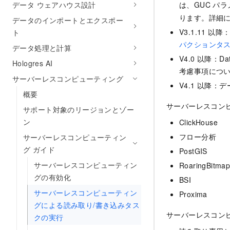
データ ウェアハウス設計
は、GUC パ
ります。詳細
データのインポートとエクスポー
V3.1.11
ト
パクションタ
データ処理と計算
V4.0 以降：D
Hologres AI
考慮事項につ
サーバーレスコンピューティング
V4.1 以降
概要
サーバーレスコン
サポート対象のリージョンとゾー
ン
ClickHouse
フロー分析
サーバーレスコンピューティン
グ ガイド
PostGIS
サーバーレスコンピューティン
RoaringBitma
グの有効化
BSI
サーバーレスコンピューティン
Proxima
グによる読み取り/書き込みタス
サーバーレスコン
クの実行