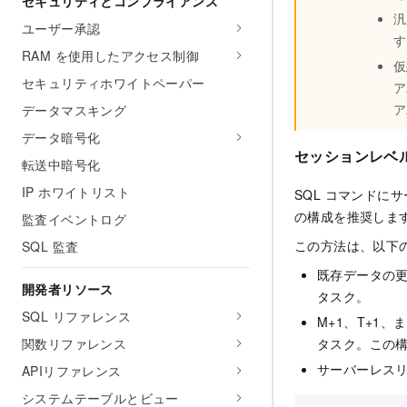
セキュリティとコンプライアンス
汎
ユーザー承認
す
RAM を使用したアクセス制御
仮
セキュリティホワイトペーパー
ア
ア
データマスキング
データ暗号化
セッションレベ
転送中暗号化
IP ホワイトリスト
SQL コマンド
の構成を推奨しま
監査イベントログ
この方法は、以下
SQL 監査
既存データの更
開発者リソース
タスク。
SQL リファレンス
M+1、T+1
タスク。この
関数リファレンス
サーバーレス
APIリファレンス
システムテーブルとビュー