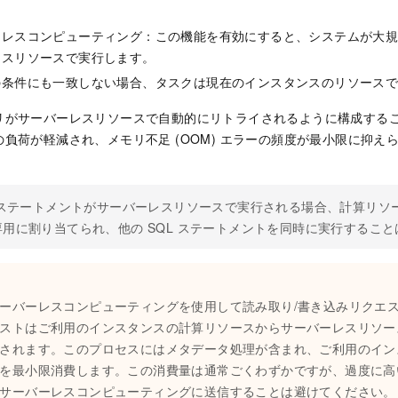
ーレスコンピューティング：この機能を有効にすると、システムが大
レスリソースで実行します。
の条件にも一致しない場合、タスクは現在のインスタンスのリソース
リがサーバーレスリソースで自動的にリトライされるように構成する
負荷が軽減され、メモリ不足 (OOM) エラーの頻度が最小限に抑え
L ステートメントがサーバーレスリソースで実行される場合、計算リソ
専用に割り当てられ、他の SQL ステートメントを同時に実行するこ
：
ーバーレスコンピューティングを使用して読み取り/書き込みリクエ
ストはご利用のインスタンスの計算リソースからサーバーレスリソー
されます。このプロセスにはメタデータ処理が含まれ、ご利用のイン
を最小限消費します。この消費量は通常ごくわずかですが、過度に高い
サーバーレスコンピューティングに送信することは避けてください。