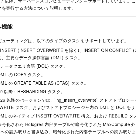
 V2.1.17 以降、サーバーレスコンピューティングをサポートしています
クを実行する方法について説明します。
る機能
ピューティングは、以下のタイプのタスクをサポートしています。
：INSERT (INSERT OVERWRITE を除く)、INSERT ON CONFLICT 
含む、主要なデータ操作言語 (DML) タスク。
降：データクエリ言語 (DQL) タスク。
：DML の COPY タスク。
DML の CREATE TABLE AS (CTAS) タスク。
.0.19 以降：RESHARDING タスク。
3.0.26 以降のバージョンでは、`hg_insert_overwrite` ストアドプロ
VERWRITE タスク、およびストアドプロシージャ内の DML と DQL 
：DML のネイティブ INSERT OVERWRITE 構文、および REBUILD 
降：暗号化された Hologres 内部テーブルや暗号化された MaxCompu
ルへの読み取りと書き込み。暗号化された内部テーブルへの読み取り