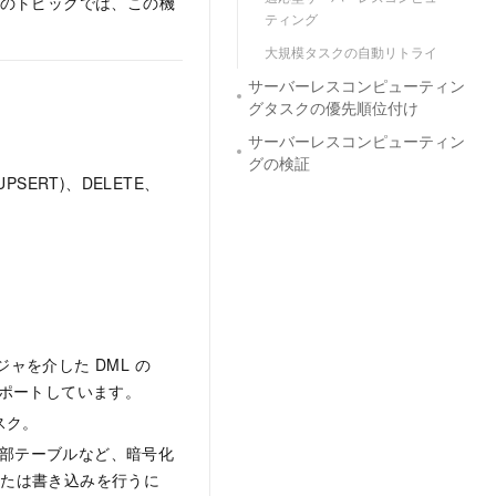
。このトピックでは、この機
ティング
大規模タスクの自動リトライ
サーバーレスコンピューティン
グタスクの優先順位付け
サーバーレスコンピューティン
グの検証
(UPSERT)、DELETE、
シージャを介した DML の
をサポートしています。
タスク。
te 外部テーブルなど、暗号化
または書き込みを行うに