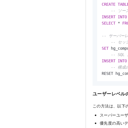
CREATE
TABL
-- ソ
INSERT
INTO
SELECT
*
FR
-- サーバー
-- セ
SET
 hg_comp
-- SQ
INSERT
INTO
-- 構
RESET hg_co
ユーザーレベル
この方法は、以下
スーパーユー
優先度の高い