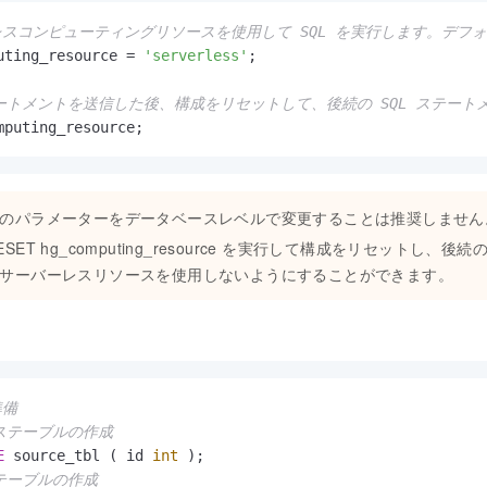
レスコンピューティングリソースを使用して SQL を実行します。デフ
uting_resource 
=
'serverless'
;

ステートメントを送信した後、構成をリセットして、後続の SQL ステ
mputing_resource;
のパラメーターをデータベースレベルで変更することは推奨しません
ESET hg_computing_resource を実行して構成をリセットし、後
サーバーレスリソースを使用しないようにすることができます。
準備
ーステーブルの作成
E
 source_tbl ( id 
int
 );

先テーブルの作成