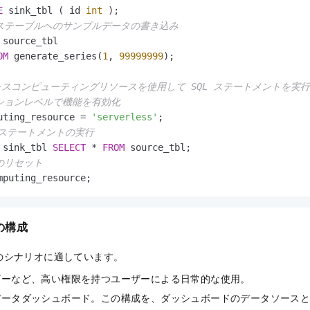
E
 sink_tbl ( id 
int
 );

ーステーブルへのサンプルデータの書き込み
OM
 generate_series(
1
, 
99999999
);

レスコンピューティングリソースを使用して SQL ステートメントを実行
ッションレベルで機能を有効化
uting_resource 
=
'serverless'
;

L ステートメントの実行
 sink_tbl 
SELECT
*
FROM
 source_tbl;

成のリセット
mputing_resource;
の構成
のシナリオに適しています。
ザーなど、高い権限を持つユーザーによる日常的な使用。
データダッシュボード。この構成を、ダッシュボードのデータソース