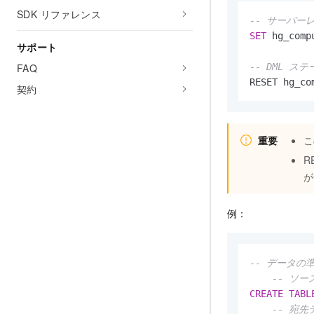
SDK リファレンス
-- サーバー
SET
 hg_comp
サポート
-- DML 
FAQ
RESET hg_co
契約
重要
こ
R
が
例：
-- データの
-- ソ
CREATE
TABL
-- 宛