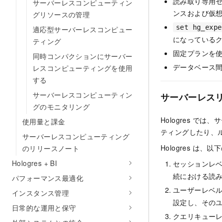
読み取り専用
サーバーレスコンピューティン
ンスおよび仮
グリソースの管理
set hg_expe
適応型サーバーレスコンピュー
になっている
ティング
固定プランを使
同時コンパクションにサーバー
データベース
レスコンピューティングを使用
する
サーバーレスコンピューティン
サーバーレスリ
グのモニタリング
Hologres 
使用量と課金
ティングしたり、ル
サーバーレスコンピューティング
Hologres 
のリリースノート
Hologres + BI
セッションレ
続における読み
パフォーマンス最適化
ユーザーレベ
インスタンス管理
設定し、その
日常的な運用と保守
クエリキュー