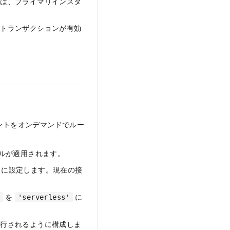
グは、プライマリインスタ
 トランザクションが有効
メントをオンデマンドでルー
ールが適用されます。
に設定します。現在の接
を
に
'serverless'
。
実行されるように構成しま