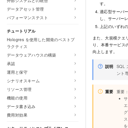
外部システムとの統合
す。
データアセット管理
適応型サーバ
パフォーマンステスト
し、サーバー
上記のいずれ
チュートリアル
また、大規模クエ
Hologres を使用した開発のベストプ
り、本番サービスの
ラクティス
向上します。
データウェアハウスの構築
承認
説明
SQ
運用と保守
ント
シナリオスキーム
リソース管理
重要
重要
機能の使用
サ
エ
データ書き込み
グ
費用対効果
ス
を