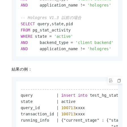
AND
     application_name 
!=
'hologres'
-- Hologres V1.3 以前の場合
SELECT
FROM
WHERE
 state 
=
'active'
AND
     backend_type 
=
'client backend'
AND
     application_name 
!=
'hologres'
結果の例：
--------------------------------------------
query          
|
insert
into
 test_hg_stat_ac
state          
|
 active

query_id       
|
100713
xxxx

transaction_id 
|
100713
xxxx

running_info   
|
 {"current_stage" : {"stage_
                                      "stage_