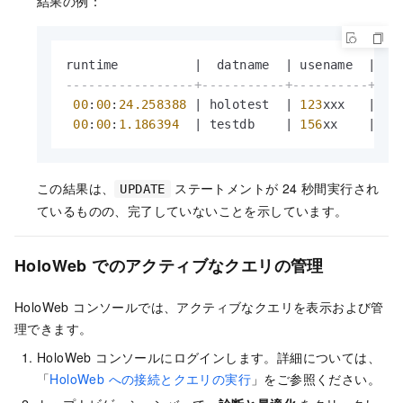
結果の例：
runtime          
|
  datname  
|
 usename  
|
 qu
-----------------+-----------+----------+---
00
:
00
:
24.258388
|
 holotest  
|
123
xxx   
|
UP
00
:
00
:
1.186394
|
 testdb    
|
156
xx    
|
se
この結果は、
ステートメントが 24 秒間実行され
UPDATE
ているものの、完了していないことを示しています。
HoloWeb でのアクティブなクエリの管理
HoloWeb コンソールでは、アクティブなクエリを表示および管
理できます。
HoloWeb コンソールにログインします。詳細については、
「
HoloWeb への接続とクエリの実行
」をご参照ください。