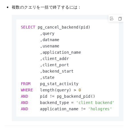
複数のクエリを一括で終了するには：
SELECT
 pg_cancel_backend(pid)

        ,query

        ,datname

        ,usename

        ,application_name

        ,client_addr

        ,client_port

        ,backend_start

FROM
WHERE
   length(query) 
>
0
AND
     pid 
!=
AND
     backend_type 
=
'client backend'
AND
     application_name 
!=
'hologres'