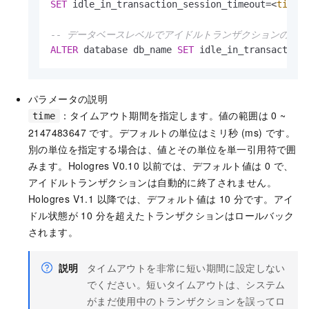
SET
 idle_in_transaction_session_timeout
=
<
time
>
;
-- データベースレベルでアイドルトランザクションのタ
ALTER
 database db_name 
SET
 idle_in_transaction
パラメータの説明
：タイムアウト期間を指定します。値の範囲は 0 ~
time
2147483647 です。デフォルトの単位はミリ秒 (ms) です。
別の単位を指定する場合は、値とその単位を単一引用符で囲
みます。Hologres V0.10 以前では、デフォルト値は 0 で、
アイドルトランザクションは自動的に終了されません。
Hologres V1.1 以降では、デフォルト値は 10 分です。アイ
ドル状態が 10 分を超えたトランザクションはロールバック
されます。
説明
タイムアウトを非常に短い期間に設定しない
でください。短いタイムアウトは、システム
がまだ使用中のトランザクションを誤ってロ