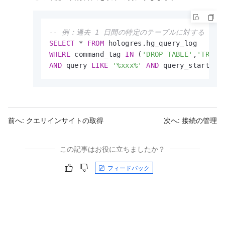
-- 例：過去 1 日間の特定のテーブルに対する drop
SELECT
*
FROM
WHERE
 command_tag 
IN
 (
'DROP TABLE'
,
'TRUNC
AND
 query 
LIKE
'%xxx%'
AND
 query_start 
>=
前へ:
クエリインサイトの取得
次へ:
接続の管理
この記事はお役に立ちましたか？
フィードバック