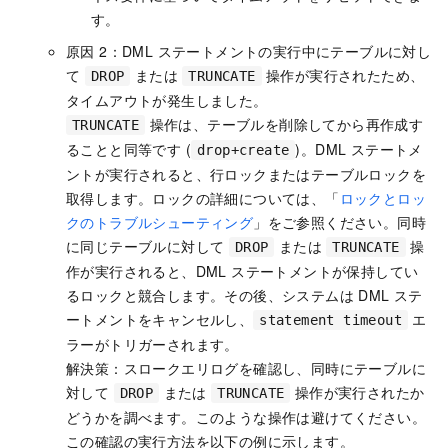
す。
原因 2：DML ステートメントの実行中にテーブルに対し
て
または
操作が実行されたため、
DROP
TRUNCATE
タイムアウトが発生しました。
操作は、テーブルを削除してから再作成す
TRUNCATE
ることと同等です (
)。DML ステートメ
drop+create
ントが実行されると、行ロックまたはテーブルロックを
取得します。ロックの詳細については、「
ロックとロッ
クのトラブルシューティング
」をご参照ください。同時
に同じテーブルに対して
または
操
DROP
TRUNCATE
作が実行されると、DML ステートメントが保持してい
るロックと競合します。その後、システムは DML ステ
ートメントをキャンセルし、
エ
statement timeout
ラーがトリガーされます。
解決策：スロークエリログを確認し、同時にテーブルに
対して
または
操作が実行されたか
DROP
TRUNCATE
どうかを調べます。このような操作は避けてください。
この確認の実行方法を以下の例に示します。