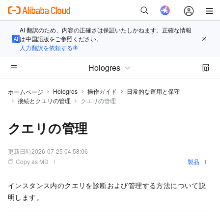
AI 翻訳のため、内容の正確さは保証いたしかねます。正確な情報
は中国語版をご参照ください。
人力翻訳を依頼する
Hologres
Hologres
操作ガイド
日常的な運用と保守
ホームページ
接続とクエリの管理
クエリの管理
クエリの管理
更新日時
2026-07-25 04:58:06
Copy as MD
製品
インスタンス内のクエリを診断および管理する方法について説
明します。