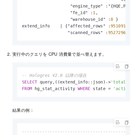
                   "engine_type" :"{HQE,PQE}"
                   "fe_id" :
1
,

                   "warehouse_id" :
0
 }

extend_info    
|
 {"affected_rows" :
9510912
,

                  "scanned_rows" :
9527296
 }
実行中のクエリを CPU 消費量で並べ替えます。
-- Hologres V2.0 以降の場合
SELECT
 query,((extend_info::json)
-
>
'total_cp
FROM
 hg_stat_activity 
WHERE
 state 
=
'active'
結果の例：
--------------------------------------------