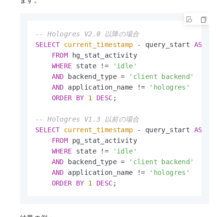
-- Hologres V2.0 以降の場合
SELECT
current_timestamp
-
 query_start 
AS
 ru
FROM
 hg_stat_activity

WHERE
 state 
!=
'idle'
AND
 backend_type 
=
'client backend'
AND
 application_name 
!=
'hologres'
ORDER
BY
1
DESC
;

-- Hologres V1.3 以前の場合
SELECT
current_timestamp
-
 query_start 
AS
 ru
FROM
 pg_stat_activity

WHERE
 state 
!=
'idle'
AND
 backend_type 
=
'client backend'
AND
 application_name 
!=
'hologres'
ORDER
BY
1
DESC
;