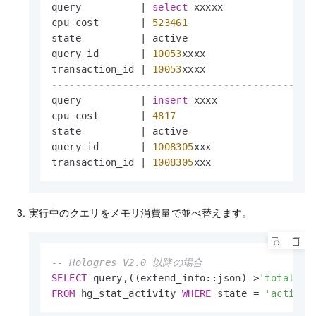
query          
|
select
 xxxxx

cpu_cost       
|
523461
state          
|
 active

query_id       
|
10053
xxxx

transaction_id 
|
10053
--------------------------------------------
query          
|
insert
 xxxx

cpu_cost       
|
4817
state          
|
 active

query_id       
|
1008305
xxx

transaction_id 
|
1008305
xxx
実行中のクエリをメモリ消費量で並べ替えます。
-- Hologres V2.0 以降の場合
SELECT
 query,((extend_info::json)
-
>
'total_me
FROM
 hg_stat_activity 
WHERE
 state 
=
'active'