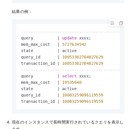
結果の例：
--------------------------------------------
query          
|
update
 xxxx;

mem_max_cost   
|
5727634542
state          
|
 active

query_id       
|
10053302784827629
transaction_id 
|
10053302784827629
--------------------------------------------
query          
|
select
 xxxx;

mem_max_cost   
|
19535640
state          
|
 active

query_id       
|
10083259096119559
transaction_id 
|
10083259096119559
現在のインスタンスで長時間実行されているクエリを表示し
ます。