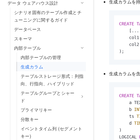
生成カラムを
データ ウェアハウス設計
シナリオ固有のテーブル作成とチ
ューニングに関するガイド
CREATE
T
データベース
    [...,
    col1
スキーマ
    col2
内部テーブル
);
内部テーブルの管理
生成カラム
生成カラムを
テーブルストレージ形式：列指
向、行指向、ハイブリッド
テーブルグループとシャー
CREATE
T
ド
    a TEX
プライマリキー
    b 
IN
    ts 
T
分散キー
    d 
TI
イベントタイム列 (セグメント
)

キー)
LOGICAL 