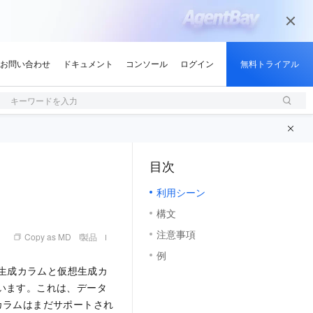
キーワードを入力
目次
（1, M）
利用シーン
構文
注意事項
Copy as MD
製品
例
 生成カラムと仮想生成カ
れています。これは、データ
カラムはまだサポートされ