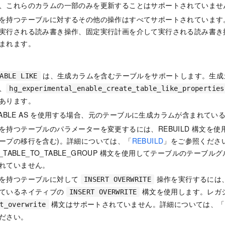
、これらのカラムの一部のみを更新することはサポートされていませ
を持つテーブルに対するその他の操作はすべてサポートされています。
実行される読み書き操作、固定実行計画を介して実行される読み書き操作
まれます。
は、生成カラムを含むテーブルをサポートします。生成
ABLE LIKE
、
hg_experimental_enable_create_table_like_properties
あります。
E TABLE AS を使用する場合、元のテーブルに生成カラムが含まれて
を持つテーブルのパラメーターを変更するには、REBUILD 構文を使
ープの移行を含む)。詳細については、「
REBUILD
」をご参照くださ
E_TABLE_TO_TABLE_GROUP 構文を使用してテーブルのテーブ
れていません。
を持つテーブルに対して
操作を実行するには、Ho
INSERT OVERWRITE
ているネイティブの
構文を使用します。レガ
INSERT OVERWRITE
構文はサポートされていません。詳細については、「
t_overwrite
ださい。