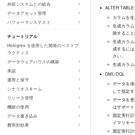
外部システムとの統合
ALTER TABLE
データアセット管理
カラムを生
パフォーマンステスト
生成カラム
除すること
チュートリアル
生成カラム
Hologres を使用した開発のベストプ
成するには
ラクティス
さい。
データウェアハウスの構築
生成カラム
承認
DML/DQL
運用と保守
データを挿
シナリオスキーム
して指定す
リソース管理
データを更
機能の使用
はサポート
固定実行計
データ書き込み
イマリキー
費用対効果
固定実行計