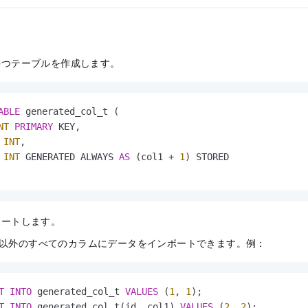
持つテーブルを作成します。
ABLE
 generated_col_t (

NT
PRIMARY
 KEY,

 
INT
,

 
INT
 GENERATED ALWAYS 
AS
 (col1 
+
1
) STORED

ポートします。
以外のすべてのカラムにデータをインポートできます。例：
T
INTO
 generated_col_t 
VALUES
 (
1
, 
1
T
INTO
 generated_col_t(id, col1) 
VALUES
 (
2
, 
2
);