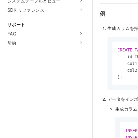
システムテーブルとビュー
SDK リファレンス
例
サポート
生成カラムを
FAQ
契約
CREATE
T
    id 
I
    col1
    col2
);
データをイン
生成カラム
INSER
INSER