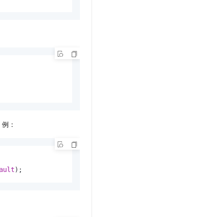
。例：
ault
);