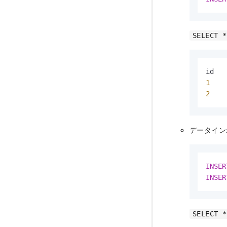
SELECT *
1
2
データイン
INSER
INSER
SELECT *