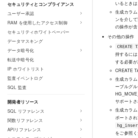
いるときは
セキュリティとコンプライアンス
生成カラム
ユーザー承認
ンを介して
RAM を使用したアクセス制御
の操作が含
セキュリティホワイトペーパー
その他の操作
データマスキング
CREATE T
データ暗号化
持するには
転送中暗号化
する必要が
IP ホワイトリスト
CREAT
監査イベントログ
生成カラム
ーブルグル
SQL 監査
HG_MOV
サポートさ
開発者リソース
生成カラム
SQL リファレンス
ポートされ
関数リファレンス
hg_inser
APIリファレンス
をご参照く