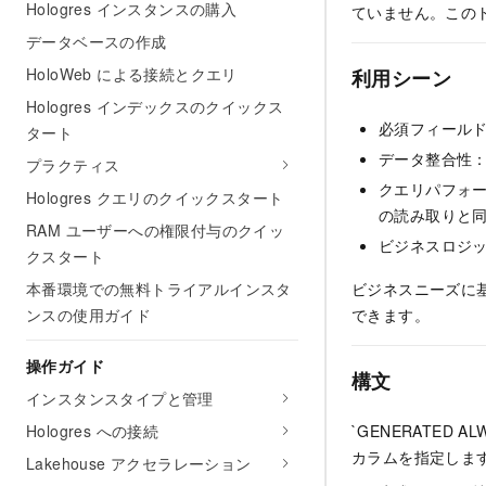
Hologres インスタンスの購入
ていません。このトピ
データベースの作成
HoloWeb による接続とクエリ
利用シーン
Hologres インデックスのクイックス
必須フィール
タート
データ整合性
プラクティス
クエリパフォー
Hologres クエリのクイックスタート
の読み取りと
RAM ユーザーへの権限付与のクイッ
ビジネスロジッ
クスタート
本番環境での無料トライアルインスタ
ビジネスニーズに
ンスの使用ガイド
できます。
操作ガイド
構文
インスタンスタイプと管理
Hologres への接続
`GENERATED 
カラムを指定しま
Lakehouse アクセラレーション