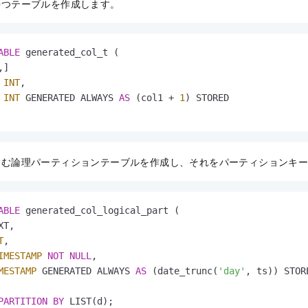
持つテーブルを作成します。
ABLE
 generated_col_t (

]

 
INT
,

 
INT
 GENERATED ALWAYS 
AS
 (col1 
+
1
) STORED

含む論理パーティションテーブルを作成し、それをパーティションキ
ABLE
 generated_col_logical_part (

T,

T
,

IMESTAMP
NOT
NULL
,

MESTAMP
 GENERATED ALWAYS 
AS
 (date_trunc(
'day'
, ts)) STOR
PARTITION
BY
 LIST(d);