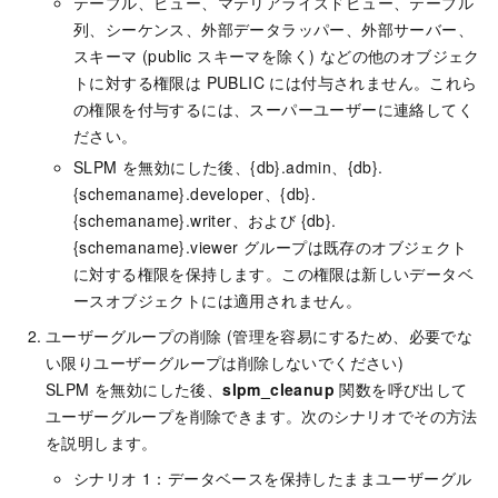
テーブル、ビュー、マテリアライズドビュー、テーブル
列、シーケンス、外部データラッパー、外部サーバー、
スキーマ (public スキーマを除く) などの他のオブジェク
トに対する権限は PUBLIC には付与されません。これら
の権限を付与するには、スーパーユーザーに連絡してく
ださい。
SLPM を無効にした後、{db}.admin、{db}.
{schemaname}.developer、{db}.
{schemaname}.writer、および {db}.
{schemaname}.viewer グループは既存のオブジェクト
に対する権限を保持します。この権限は新しいデータベ
ースオブジェクトには適用されません。
ユーザーグループの削除 (管理を容易にするため、必要でな
い限りユーザーグループは削除しないでください)
SLPM を無効にした後、
slpm_cleanup
関数を呼び出して
ユーザーグループを削除できます。次のシナリオでその方法
を説明します。
シナリオ 1：データベースを保持したままユーザーグル