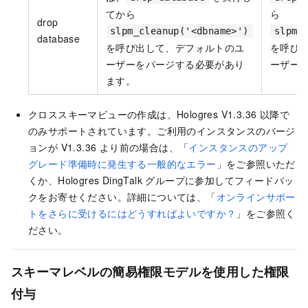
てから
ら
drop
slpm_cleanup('<dbname>')
slpm_
database
を呼び出して、デフォルトのユ
を呼び
ーザーをパージする必要があり
ーザー
ます。
クロススキーマビューの作成は、Hologres V1.3.36 以降で
のみサポートされています。
ご利用のインスタンスのバージ
ョンが V1.3.36 より前の場合は、「
インスタンスのアップ
グレード準備時に発生する一般的なエラー
」をご参照いただ
くか、Hologres DingTalk グループに参加してフィードバッ
クをお寄せください。詳細については、「
オンラインサポー
トをさらに受けるにはどうすればよいですか？
」をご参照く
ださい。
スキーマレベルの簡易権限モデルを使用した権限
付与