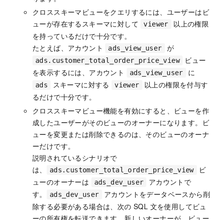
クロススキーマビューをクエリするには、ユーザーはビ
ューが存在するスキーマに対して
以上の権限
viewer
を持っているだけで十分です。
たとえば、アカウント
が
ads_view_user
ビュー
ads.customer_total_order_price_view
を表示するには、アカウント
に
ads_view_user
スキーマに対する
以上の権限を付与す
ads
viewer
るだけで十分です。
クロススキーマビュー機能を有効にすると、ビューを作
成したユーザーがそのビューのオーナーになります。ビ
ューを変更または削除できるのは、そのビューのオーナ
ーだけです。
説明されているシナリオで
は、
ビ
ads.customer_total_order_price_view
ューのオーナーは
アカウントで
ads_dev_user
す。
アカウントをデータベースから削
ads_dev_user
除する必要がある場合は、次の SQL 文を使用してビュ
ーの所有権を転送できます。新しいオーナーが、ビュー