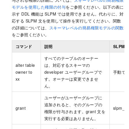
与される権限の詳細については、
スキーマレベルの簡易権限
モデルを使用した権限の付与
をご参照ください。以下の表に
示す DDL 機能は SLPM では使用できません。代わりに、対
応する SLPM 文を使用して操作を実行してください。関数
の詳細については、
スキーマレベルの簡易権限モデルの関数
をご参照ください。
コマンド
説明
SLPM 
すべてのテーブルのオーナー
alter table
は、対応するスキーマの
owner to
developer ユーザーグループで
手動で
xx
す。オーナーは変更できませ
ん。
ユーザーがユーザーグループに
追加されると、そのグループの
grant
slpm_gr
権限が付与されます。grant 文を
実行する必要はありません。