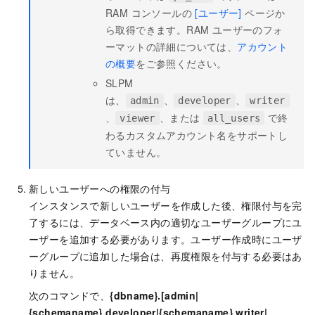
RAM コンソールの
[ユーザー]
ページか
ら取得できます。RAM ユーザーのフォ
ーマットの詳細については、
アカウント
の概要
をご参照ください。
SLPM
は、
、
、
admin
developer
writer
、
、または
で終
viewer
all_users
わるカスタムアカウント名をサポートし
ていません。
新しいユーザーへの権限の付与
インスタンスで新しいユーザーを作成した後、権限付与を完
了するには、データベース内の適切なユーザーグループにユ
ーザーを追加する必要があります。ユーザー作成時にユーザ
ーグループに追加した場合は、再度権限を付与する必要はあ
りません。
次のコマンドで、
{dbname}.[admin|
{schemaname}.developer|{schemaname}.writer|