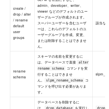
admin、developer、writer、
create /
viewer などのデフォルトのユー
drop / alter
ザーグループが作成されます。
/ rename
スーパーユーザーを含むユーザ
該当な
default
ーは、これらのデフォルトのユ
user
ーザーグループを作成、変更、
groups
または削除することはできませ
ん。
スキーマの名前を変更するに
は、データベースで直接
alter
コマンドを実
rename schema
rename
slpm_r
行することはできませ
schema
ん。
コ
slpm_rename_schema
マンドを呼び出す必要がありま
す。
データベースを削除するに
は、
を実行し
drop database
drop 