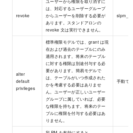
ユーザーから権限を取り消すに
は、対応するユーザーグループ
revoke
からユーザーを削除する必要が
slpm_re
あります。スタンドアロンの
revoke 文は実行できません。
標準権限モデルでは、grant は現
在および過去のテーブルにのみ
適用されます。将来のテーブル
に対する権限は別途付与する必
要があります。簡易モデルで
alter
は、テーブルがいつ作成された
default
手動で
かを考慮する必要はありませ
privileges
ん。ユーザーが正しいユーザー
グループに属していれば、必要
な権限を持ちます。将来のテー
ブルに権限を付与する必要はあ
りません。
SLPM を有効にすると、