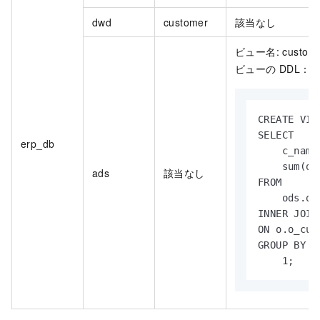
dwd
customer
該当なし
ビュー名: customer_
ビューの DDL：
CREATE VIE
SELECT

erp_db
    c_name,
    sum(o_
ads
該当なし
FROM

    ods.or
INNER JOIN
ON o.o_cus
GROUP BY

    1;