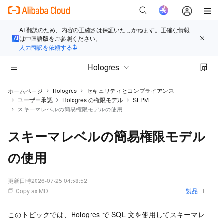
AI 翻訳のため、内容の正確さは保証いたしかねます。正確な情報
は中国語版をご参照ください。
人力翻訳を依頼する
Hologres
Hologres
セキュリティとコンプライアンス
ホームページ
ユーザー承認
Hologres の権限モデル
SLPM
スキーマレベルの簡易権限モデルの使用
スキーマレベルの簡易権限モデル
の使用
更新日時
2026-07-25 04:58:52
Copy as MD
製品
このトピックでは、Hologres で SQL 文を使用してスキーマレ