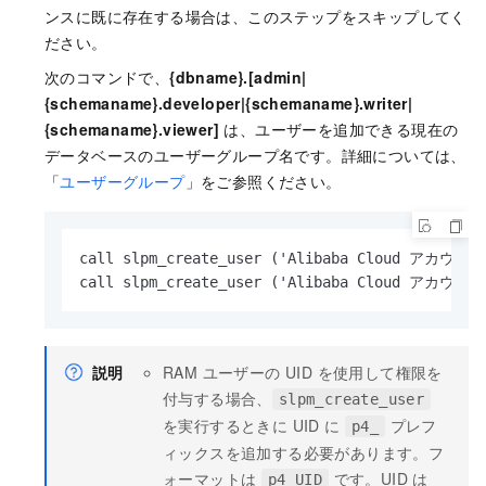
ンスに既に存在する場合は、このステップをスキップしてく
ださい。
次のコマンドで、
{dbname}.[admin|
{schemaname}.developer|{schemaname}.writer|
{schemaname}.viewer]
は、ユーザーを追加できる現在の
データベースのユーザーグループ名です。詳細については、
「
ユーザーグループ
」をご参照ください。
call slpm_create_user ('Alibaba Clou
call slpm_create_user ('Alibaba Cloud アカ
説明
RAM ユーザーの UID を使用して権限を
付与する場合、
slpm_create_user
を実行するときに UID に
プレフ
p4_
ィックスを追加する必要があります。フ
ォーマットは
です。UID は
p4_UID