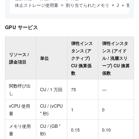
休止ストレージ使用量 = 割り当てられたメモリ × 2 + 割
GPU サービス
弾性インス
弾性インスタ
タンス (ア
ンス (アイド
リソース /
単位
クティブ)
ル / 浅層スリ
課金項目
CU 換算係
ープ) CU 換算
数
係数
関数呼び出
CU / 1 万回
75
—
し
vCPU 使用
CU / (vCPU
1
0
量
* 秒)
メモリ使用
CU / (GB *
0.15
0.10
量
秒)