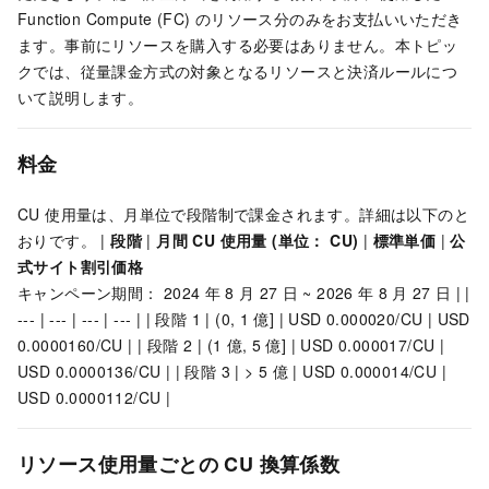
Function Compute (FC) のリソース分のみをお支払いいただき
ます。事前にリソースを購入する必要はありません。本トピッ
クでは、従量課金方式の対象となるリソースと決済ルールにつ
いて説明します。
料金
CU 使用量は、月単位で段階制で課金されます。詳細は以下のと
おりです。 |
段階
|
月間 CU 使用量 (単位： CU)
|
標準単価
|
公
式サイト割引価格
キャンペーン期間： 2024
年
8
月
27
日 ~ 2026
年
8
月
27
日 | |
--- | --- | --- | --- | | 段階 1 | (0, 1
億] | USD 0.000020/CU | USD
0.0000160/CU | | 段階 2 | (1
億, 5
億] | USD 0.000017/CU |
USD 0.0000136/CU | | 段階 3 | > 5
億 | USD 0.000014/CU |
USD 0.0000112/CU |
リソース使用量ごとの CU 換算係数