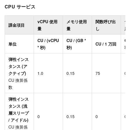
CPU サービス
vCPU 使用
メモリ使用
関数呼び出
デ
課金項目
量
量
し
用
CU / (vCPU
CU / (GB *
CU
単位
CU / 1 万回
* 秒)
秒)
秒)
弾性インス
タンス (ア
クティブ)
1.0
0.15
75
0.
CU 換算係
数
弾性インス
タンス (浅
層スリープ
0
0.15
0
0.
/ アイドル)
CU 換算係