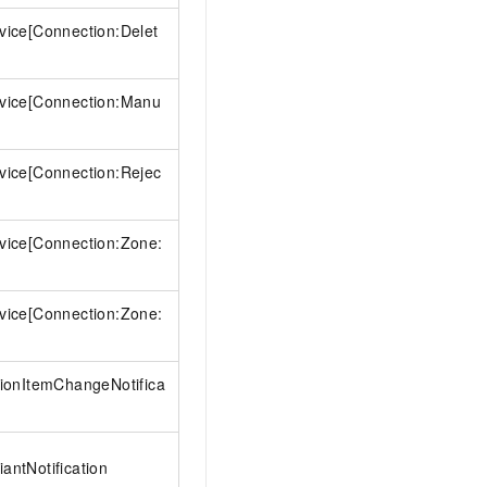
rvice[Connection:Delet
rvice[Connection:Manu
rvice[Connection:Rejec
rvice[Connection:Zone:
rvice[Connection:Zone:
ationItemChangeNotifica
antNotification