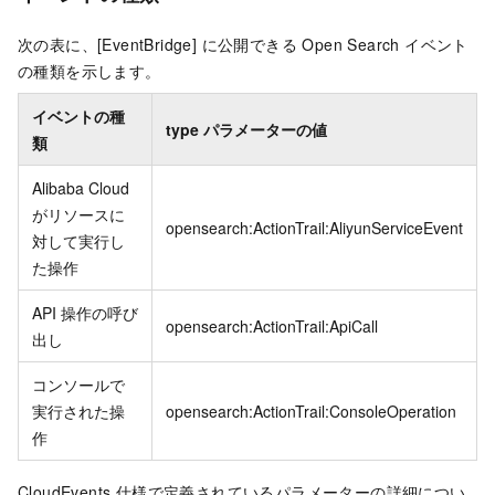
次の表に、
[EventBridge]
に公開できる
Open Search
イベント
の種類を示します。
イベントの種
type
パラメーターの値
類
Alibaba Cloud
がリソースに
opensearch:ActionTrail:AliyunServiceEvent
対して実行し
た操作
API 操作の呼び
opensearch:ActionTrail:ApiCall
出し
コンソールで
実行された操
opensearch:ActionTrail:ConsoleOperation
作
CloudEvents 仕様で定義されているパラメーターの詳細につい