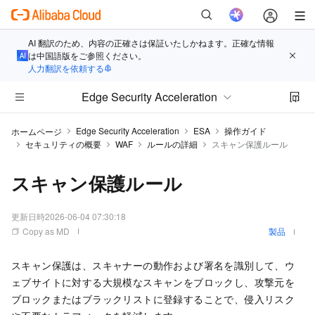
AI 翻訳のため、内容の正確さは保証いたしかねます。正確な情報
は中国語版をご参照ください。
人力翻訳を依頼する
Edge Security Acceleration
Edge Security Acceleration
ESA
操作ガイド
ホームページ
セキュリティの概要
WAF
ルールの詳細
スキャン保護ルール
スキャン保護ルール
更新日時
2026-06-04 07:30:18
Copy as MD
製品
スキャン保護は、スキャナーの動作および署名を識別して、ウ
ェブサイトに対する大規模なスキャンをブロックし、攻撃元を
ブロックまたはブラックリストに登録することで、侵入リスク