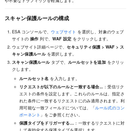
や不要なトラフィックを軽減します。
スキャン保護ルールの構成
ESA コンソールで、
ウェブサイト
を選択し、対象のウェブ
サイトの
操作
列で、
WAF 設定
をクリックします。
ウェブサイト詳細ページで、
セキュリティ保護
>
WAF
>
ス
キャン保護ルール
を選択します。
スキャン保護ルール
タブで、
ルールセットを追加
をクリッ
クします。
ルールセット名
を入力します。
リクエストが以下のルールと一致する場合...
：受信リク
エストの条件を設定します。これらのルールは、指定さ
れた条件に一致するリクエストにのみ適用されます。利
用可能な一致フィールドについては、「
ルール式のコン
ポーネント
」をご参照ください。
保護タイプをドリガーする…
：一致するリクエストに対
して有効化する保護タイプを選択します。