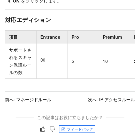
OK
をクリックします。
対応エディション
項目
Entrance
Pro
Premium
En
サポートさ
れるスキャ
5
10
20
ン保護ルー
ルの数
前へ:
マネージドルール
次へ:
IP アクセスルール
この記事はお役に立ちましたか？
フィードバック