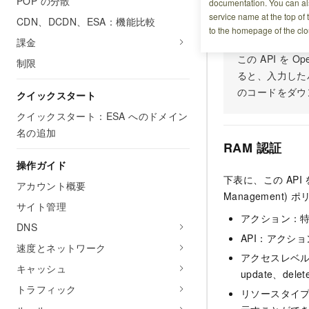
POP の分散
documentation. You can als
今すぐお試し
service name at the top of 
CDN、DCDN、ESA：機能比較
to the homepage of the clo
課金
この API を
制限
ると、入力した
のコードをダウ
クイックスタート
クイックスタート：ESA へのドメイン
名の追加
RAM 認証
操作ガイド
下表に、この API
アカウント概要
Managemen
サイト管理
アクション：
DNS
API：アクシ
速度とネットワーク
アクセスレベル：
キャッシュ
update、dele
トラフィック
リソースタイ