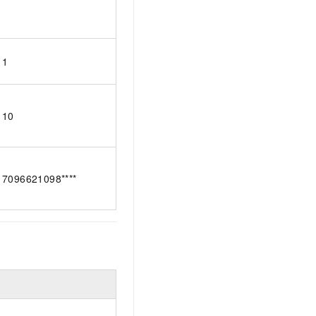
1
10
7096621098****