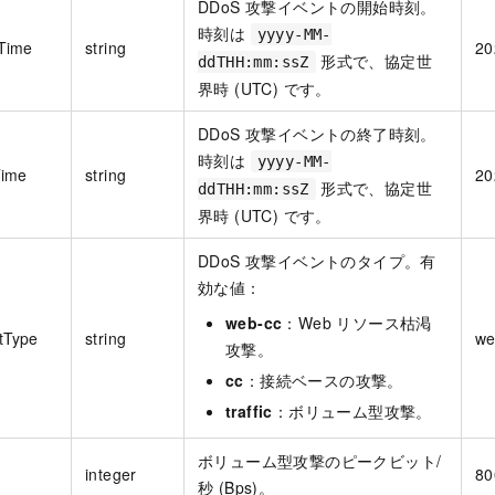
DDoS 攻撃イベントの開始時刻。
時刻は
yyyy-MM-
tTime
string
20
形式で、協定世
ddTHH:mm:ssZ
界時 (UTC) です。
DDoS 攻撃イベントの終了時刻。
時刻は
yyyy-MM-
ime
string
20
形式で、協定世
ddTHH:mm:ssZ
界時 (UTC) です。
DDoS 攻撃イベントのタイプ。有
効な値：
web-cc
：Web リソース枯渇
tType
string
we
攻撃。
cc
：接続ベースの攻撃。
traffic
：ボリューム型攻撃。
ボリューム型攻撃のピークビット/
integer
80
秒 (Bps)。