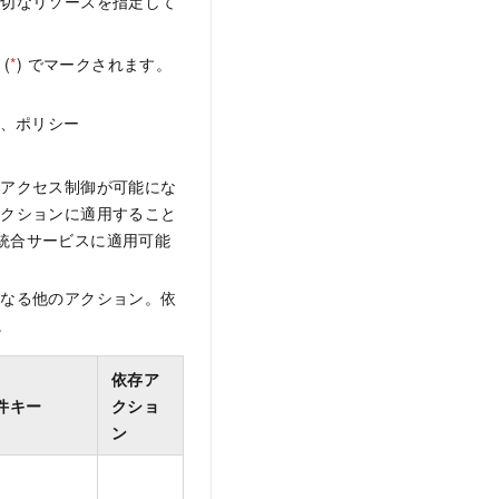
適切なリソースを指定して
(
*
) でマークされます。
れ、ポリシー
なアクセス制御が可能にな
アクションに適用すること
M 統合サービスに適用可能
となる他のアクション。依
。
依存ア
件キー
クショ
ン