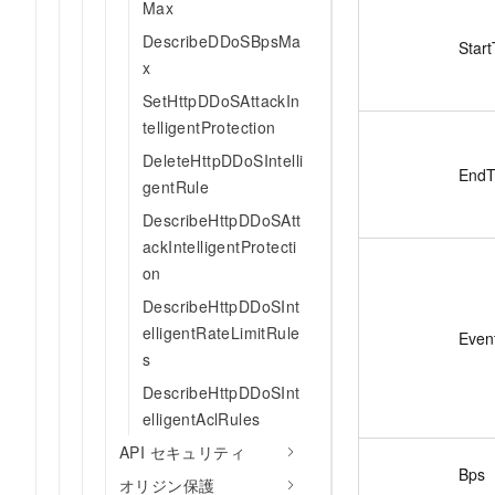
Max
DescribeDDoSBpsMa
Star
x
SetHttpDDoSAttackIn
telligentProtection
DeleteHttpDDoSIntelli
EndT
gentRule
DescribeHttpDDoSAtt
ackIntelligentProtecti
on
DescribeHttpDDoSInt
elligentRateLimitRule
Even
s
DescribeHttpDDoSInt
elligentAclRules
API セキュリティ
Bps
オリジン保護