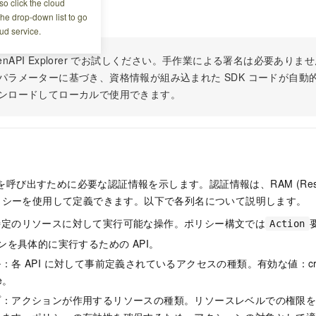
o click the cloud
ください
the drop-down list to go
ud service.
 OpenAPI Explorer でお試しください。手作業による署名は必要あ
パラメーターに基づき、資格情報が組み込まれた SDK コードが自動
ンロードしてローカルで使用できます。
 を呼び出すために必要な認証情報を示します。認証情報は、RAM (Resour
t) ポリシーを使用して定義できます。以下で各列名について説明します。
特定のリソースに対して実行可能な操作。ポリシー構文では
Action
ョンを具体的に実行するための API。
各 API に対して事前定義されているアクセスの種類。有効な値：create
te。
プ：アクションが作用するリソースの種類。リソースレベルでの権限