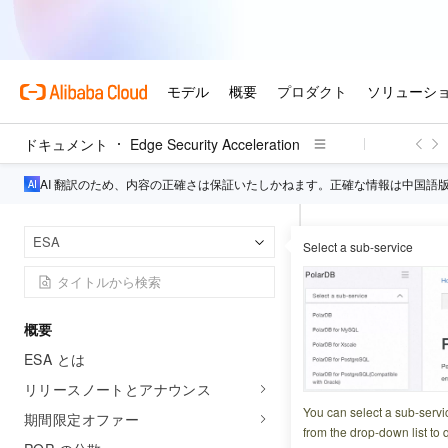
ドキュメント
Edge Security Acceleration
AI 翻訳のため、内容の正確さは保証いたしかねます。正確な情報は中国語
Edge 
ホームページ
ESA
Select a sub-service
ウェブサイトの構
Describe
概要
ESA とは
更新日時
2026-04-23 0
リリースノートとアナウンス
DDoS 攻撃イベ
You can select a sub-servi
期間限定オファー
from the drop-down list to q