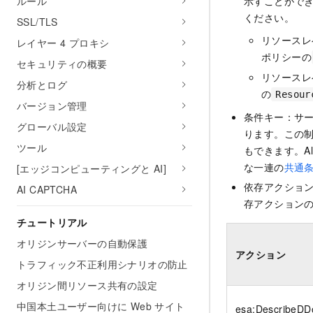
ルール
示すことがで
ください。
SSL/TLS
リソースレ
レイヤー 4 プロキシ
ポリシーの
セキュリティの概要
リソースレ
分析とログ
の
Resour
バージョン管理
条件キー：サ
グローバル設定
ります。この
ツール
もできます。Al
な一連の
共通
[エッジコンピューティングと AI]
依存アクショ
AI CAPTCHA
存アクションの
チュートリアル
オリジンサーバーの自動保護
アクション
トラフィック不正利用シナリオの防止
オリジン間リソース共有の設定
中国本土ユーザー向けに Web サイト
esa:DescribeDD