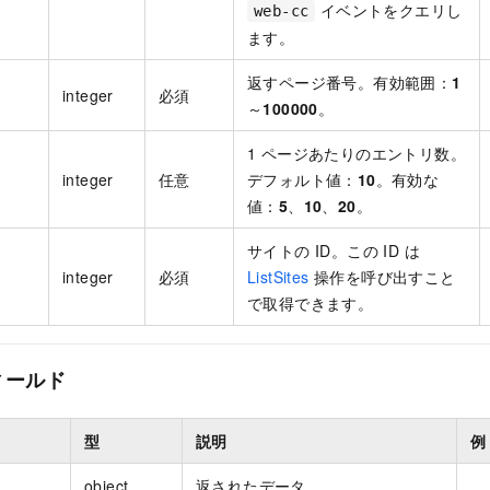
イベントをクエリし
web-cc
ます。
返すページ番号。有効範囲：
1
integer
必須
～
100000
。
1 ページあたりのエントリ数。
integer
任意
デフォルト値：
10
。有効な
値：
5
、
10
、
20
。
サイトの ID。この ID は
integer
必須
ListSites
操作を呼び出すこと
で取得できます。
ィールド
型
説明
例
object
返されたデータ。