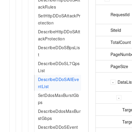
ackRules
RequestId
SetHttpDDoSAttackPr
otection
SiteId
DescribeHttpDDoSAtt
ackProtection
TotalCount
DescribeDDoSBpsLis
PageNumb
t
DescribeDDoSL7Qps
PageSize
List
DescribeDDoSAllEve
DataLis
ntList
SetDdosMaxBurstGb
ps
Targ
DescribeDdosMaxBur
stGbps
Targ
DescribeDDoSEvent