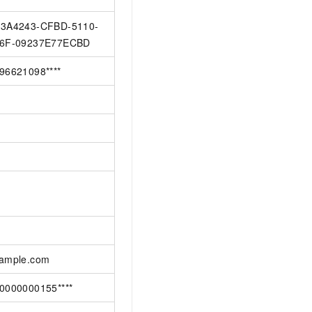
3A4243-CFBD-5110-
6F-09237E77ECBD
96621098****
ample.com
0000000155****