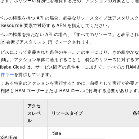
きます。ポリシーの有効性を確保するため、アクションの対象として
ベルの権限を持つ API の場合、必要なリソースタイプはアスタリスク 
要素で対応する ARN を指定してください。
Resource
ベルの権限を持たない API の場合、「すべてのリソース」と表示さ
要素でアスタリスク (
*
) でマークされます。
ce
ービスによって定義された条件のキー。このキーにより、きめ細やか
制御は、アクション単体に適用することも、特定のリソースに対する
ibaba Cloud は、サービス固有の条件キーに加えて、すべての RA
条件キー
を提供しています。
ン：ある特定のアクションを実行するために、前提として実行が必要
権限も RAM ユーザーまたは RAM ロールに付与する必要があります
アクセ
スレベ
リソースタイプ
条
ル
*
Site
oSAllEve