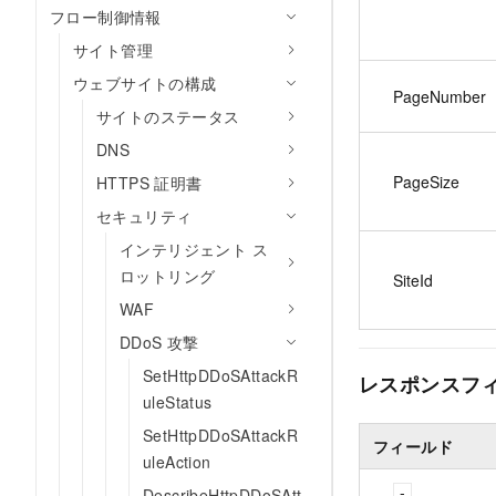
フロー制御情報
サイト管理
ウェブサイトの構成
PageNumber
サイトのステータス
DNS
PageSize
HTTPS 証明書
セキュリティ
インテリジェント ス
ロットリング
SiteId
WAF
DDoS 攻撃
SetHttpDDoSAttackR
レスポンスフ
uleStatus
SetHttpDDoSAttackR
フィールド
uleAction
DescribeHttpDDoSAtt