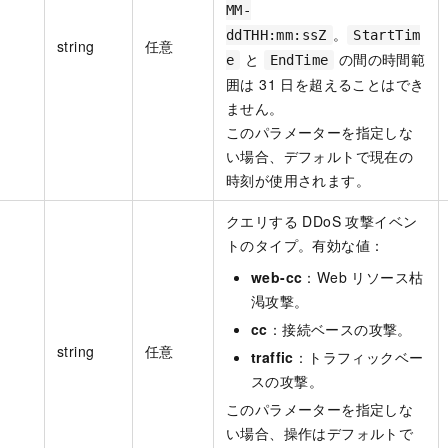
MM-
。
ddTHH:mm:ssZ
StartTim
string
任意
と
の間の時間範
e
EndTime
囲は 31 日を超えることはでき
ません。
このパラメーターを指定しな
い場合、デフォルトで現在の
時刻が使用されます。
クエリする DDoS 攻撃イベン
トのタイプ。有効な値：
web-cc
：Web リソース枯
渇攻撃。
cc
：接続ベースの攻撃。
string
任意
traffic
：トラフィックベー
スの攻撃。
このパラメーターを指定しな
い場合、操作はデフォルトで