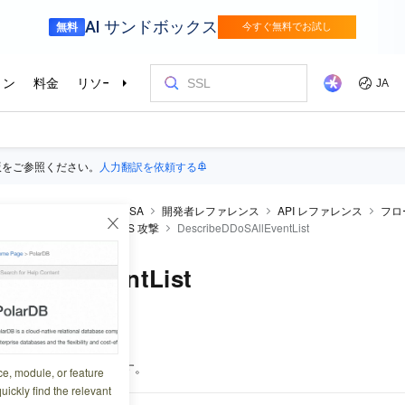
版をご参照ください。
人力翻訳を依頼する
Security Acceleration
ESA
開発者レファレンス
API レファレンス
フロ
成
セキュリティ
DDoS 攻撃
DescribeDDoSAllEventList
DDoSAllEventList
9:01:49
ントのリストを取得します。
ce, module, or feature
uickly find the relevant