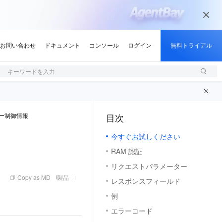
キーワードを入力
ー制御情報
目次
（M）
今すぐお試しください
RAM 認証
リクエストパラメーター
Copy as MD
製品
レスポンスフィールド
例
エラーコード