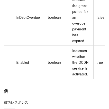
the grace
period for
InDebtOverdue
boolean
an
false
overdue
payment
has
expired.
Indicates
whether
Enabled
boolean
the DCDN
true
service is
activated.
例
成功レスポンス