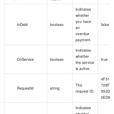
Indicates
whether
you have
InDebt
boolean
false
an
overdue
payment.
Indicates
whether
OnService
boolean
true
the service
is active.
4F51E
The
728F-4
RequestId
string
request ID.
952D-
0ED87
Indicates
whether