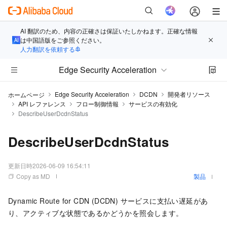
AI 翻訳のため、内容の正確さは保証いたしかねます。正確な情報
は中国語版をご参照ください。
人力翻訳を依頼する
Edge Security Acceleration
Edge Security Acceleration
DCDN
開発者リソース
ホームページ
API レファレンス
フロー制御情報
サービスの有効化
DescribeUserDcdnStatus
DescribeUserDcdnStatus
更新日時
2026-06-09 16:54:11
Copy as MD
製品
Dynamic Route for CDN (DCDN) サービスに支払い遅延があ
り、アクティブな状態であるかどうかを照会します。