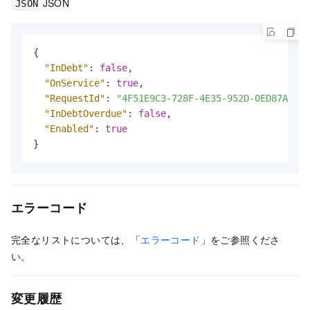
JSON
JSON
{
"InDebt"
:
false
,
"OnService"
:
true
,
"RequestId"
:
"4F51E9C3-728F-4E35-952D-0ED87A06A8
"InDebtOverdue"
:
false
,
"Enabled"
:
true
}
エラーコード
完全なリストについては、「
エラーコード
」をご参照くださ
い。
変更履歴