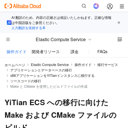
AI 翻訳のため、内容の正確さは保証いたしかねます。正確な情報
は中国語版をご参照ください。
人力翻訳を依頼する
Elastic Compute Service
操作ガイド
開発者リソース
課金
FAQs
お知
Elastic Compute Service
操作ガイド
移行サービス
ホームページ
アプリケーションとデータベースの移行
x86アプリケーションをYiTianインスタンスに移行する
ソースコードの移行
Make と CMake を使用したビルドファイルの作成
YiTian ECS への移行に向けた
Make および CMake ファイルの
ビルド