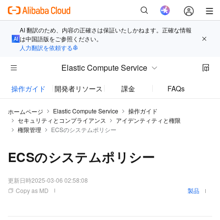
AI 翻訳のため、内容の正確さは保証いたしかねます。正確な情報
は中国語版をご参照ください。
人力翻訳を依頼する
Elastic Compute Service
操作ガイド
開発者リソース
課金
FAQs
お知
Elastic Compute Service
操作ガイド
ホームページ
セキュリティとコンプライアンス
アイデンティティと権限
権限管理
ECSのシステムポリシー
ECSのシステムポリシー
更新日時
2025-03-06 02:58:08
Copy as MD
製品